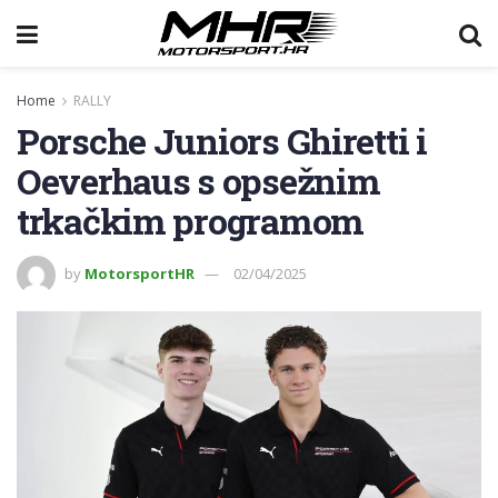
Home
RALLY
Porsche Juniors Ghiretti i
Oeverhaus s opsežnim
trkačkim programom
by
MotorsportHR
02/04/2025