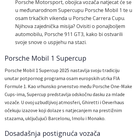
Porsche Motorsport, obojica vozača natjecat će se
u međunarodnom Supercupu Porsche Mobil 1 te u
osam trkačkih vikenda u Porsche Carrera Cupu.
Njihova zajednička misija? Ovisiti o ponajboljem
automobilu, Porsche 911 GT3, kako bi ostvarili
svoje snove o uspjehu na stazi.
Porsche Mobil 1 Supercup
Porsche Mobil 1 Supercup 2025 nastavlja svoju tradiciju
unutar potpornog programa osam europskih utrka FIA
Formule 1. Kao vrhunsko prvenstvo među Porsche One-Make
Cups-ima, Supercup predstavlja odskočnu dasku za mlade
vozače. U ovoj uzbudljivoj atmosferi, Ghiretti i Oeverhaus
očekuju izazove koji dolaze s natjecanjem na prestižnim
stazama, uključujući Barcelonu, Imolu i Monako.
Dosadašnja postignuća vozača