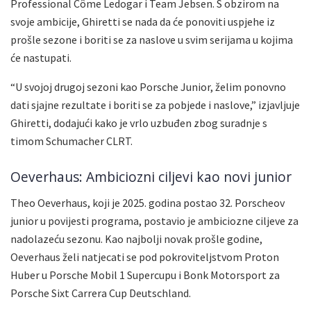
Professional Côme Ledogar i Team Jebsen. S obzirom na
svoje ambicije, Ghiretti se nada da će ponoviti uspjehe iz
prošle sezone i boriti se za naslove u svim serijama u kojima
će nastupati.
“U svojoj drugoj sezoni kao Porsche Junior, želim ponovno
dati sjajne rezultate i boriti se za pobjede i naslove,” izjavljuje
Ghiretti, dodajući kako je vrlo uzbuđen zbog suradnje s
timom Schumacher CLRT.
Oeverhaus: Ambiciozni ciljevi kao novi junior
Theo Oeverhaus, koji je 2025. godina postao 32. Porscheov
junior u povijesti programa, postavio je ambiciozne ciljeve za
nadolazeću sezonu. Kao najbolji novak prošle godine,
Oeverhaus želi natjecati se pod pokroviteljstvom Proton
Huber u Porsche Mobil 1 Supercupu i Bonk Motorsport za
Porsche Sixt Carrera Cup Deutschland.