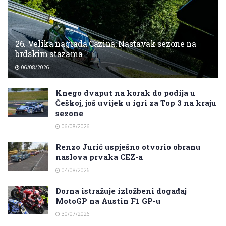
26. Velika nagrada Cazina: Nastavak sezone na
brdskim stazama
06/08/2026
Knego dvaput na korak do podija u
Češkoj, još uvijek u igri za Top 3 na kraju
sezone
06/08/2026
Renzo Jurić uspješno otvorio obranu
naslova prvaka CEZ-a
04/08/2026
Dorna istražuje izložbeni događaj
MotoGP na Austin F1 GP-u
30/07/2026