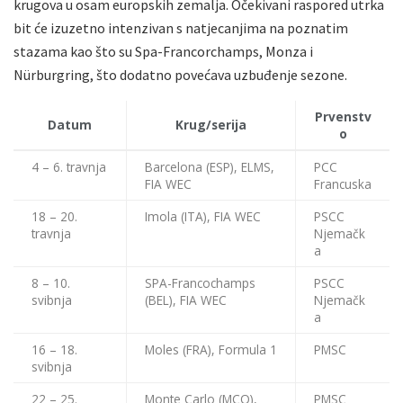
krugova u osam europskih zemalja. Očekivani raspored utrka
bit će izuzetno intenzivan s natjecanjima na poznatim
stazama kao što su Spa-Francorchamps, Monza i
Nürburgring, što dodatno povećava uzbuđenje sezone.
Prvenstv
Datum
Krug/serija
o
4 – 6. travnja
Barcelona (ESP), ELMS,
PCC
FIA WEC
Francuska
18 – 20.
Imola (ITA), FIA WEC
PSCC
travnja
Njemačk
a
8 – 10.
SPA-Francochamps
PSCC
svibnja
(BEL), FIA WEC
Njemačk
a
16 – 18.
Moles (FRA), Formula 1
PMSC
svibnja
22 – 25.
Monte Carlo (MCO),
PMSC