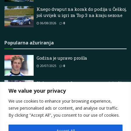
Knego dvaput na korak do podija u Češkoj,
još uvijek u igri za Top 3 na kraju sezone
06/08/2026
0
Popularna ažuriranja
Godina je upravo prošla
20/07/2025
0
Kako su timovi Supercarsa organizirali
morsko putovanje do Taupō
We value your privacy
19/03/2025
0
We use cookies to enhance your browsing experience,
serve personalised ads or content, and analyse our traffic.
By clicking "Accept All", you consent to our use of cookies.
Accept All