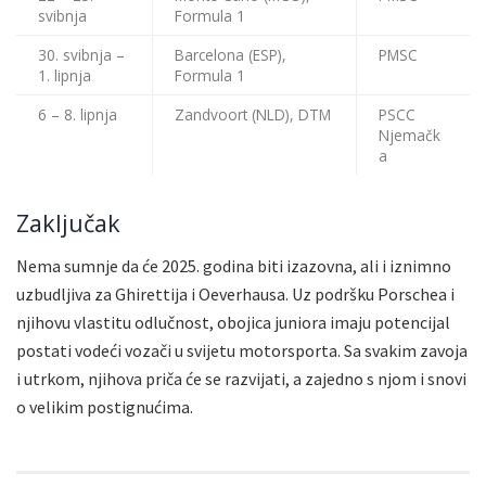
svibnja
Formula 1
30. svibnja –
Barcelona (ESP),
PMSC
1. lipnja
Formula 1
6 – 8. lipnja
Zandvoort (NLD), DTM
PSCC
Njemačk
a
Zaključak
Nema sumnje da će 2025. godina biti izazovna, ali i iznimno
uzbudljiva za Ghirettija i Oeverhausa. Uz podršku Porschea i
njihovu vlastitu odlučnost, obojica juniora imaju potencijal
postati vodeći vozači u svijetu motorsporta. Sa svakim zavoja
i utrkom, njihova priča će se razvijati, a zajedno s njom i snovi
o velikim postignućima.