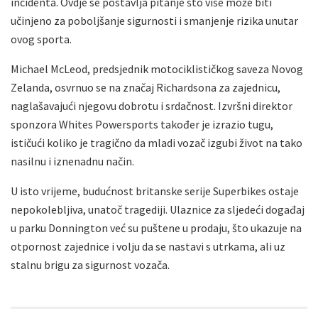
incidenta. Ovdje se postavlja pitanje što više može biti
učinjeno za poboljšanje sigurnosti i smanjenje rizika unutar
ovog sporta.
Michael McLeod, predsjednik motociklističkog saveza Novog
Zelanda, osvrnuo se na značaj Richardsona za zajednicu,
naglašavajući njegovu dobrotu i srdačnost. Izvršni direktor
sponzora Whites Powersports također je izrazio tugu,
ističući koliko je tragično da mladi vozač izgubi život na tako
nasilnu i iznenadnu način.
U isto vrijeme, budućnost britanske serije Superbikes ostaje
nepokolebljiva, unatoč tragediji. Ulaznice za sljedeći događaj
u parku Donnington već su puštene u prodaju, što ukazuje na
otpornost zajednice i volju da se nastavi s utrkama, ali uz
stalnu brigu za sigurnost vozača.