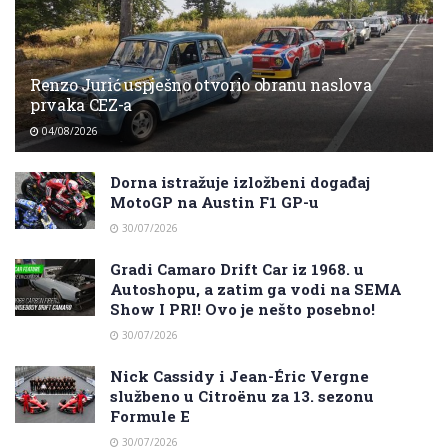
Renzo Jurić uspješno otvorio obranu naslova
prvaka CEZ-a
04/08/2026
Dorna istražuje izložbeni događaj
MotoGP na Austin F1 GP-u
30/07/2026
Gradi Camaro Drift Car iz 1968. u
Autoshopu, a zatim ga vodi na SEMA
Show I PRI! Ovo je nešto posebno!
30/07/2026
Nick Cassidy i Jean-Éric Vergne
službeno u Citroënu za 13. sezonu
Formule E
30/07/2026