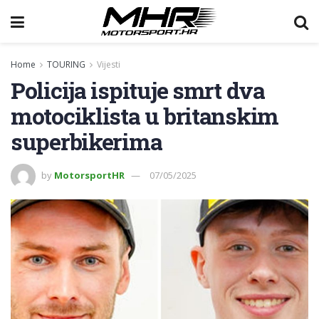
Home
TOURING
Vijesti
Policija ispituje smrt dva
motociklista u britanskim
superbikerima
by
MotorsportHR
07/05/2025