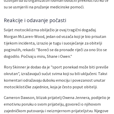
ozbiljan da su organizatori odmah odlučili prekinuti utrku te
su se usmjerili na pružanje medicinske pomoći.
Reakcije i odavanje počasti
Svijet motociklizma obilježio je ovaj tragični događaj.
Morgan McLaren-Wood, jedan od vozača koji je bio prisutan
tijekom incidenta, izrazio je tugu i suosjećanje za obitelji
poginulih, rekavši: "Boreći se da pronađe riječi za ono što se
dogodilo. Počivaj u miru, Shane i Owen."
Rory Skinner je dodao da je "sport ponekad može biti previše
okrutan", izražavajući sućut svima koji su bili uključeni. Takvi
komentari odražavaju duboku emociju i povezanost unutar
motociklističke zajednice, koja je često poput obitelji.
Cameron Dawson, blizak prijatelj Owena Jennera, podijelio je
emotivnu poruku o svom prijatelju, govoreći o njihovom
zajedničkom putovanju i neizmjernom prijateljstvu. Njegove