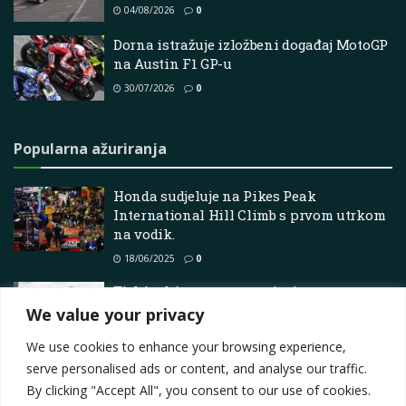
04/08/2026
0
Dorna istražuje izložbeni događaj MotoGP
na Austin F1 GP-u
30/07/2026
0
Popularna ažuriranja
Honda sudjeluje na Pikes Peak
International Hill Climb s prvom utrkom
na vodik.
18/06/2025
0
Tickford Autosport potpisuje novu
zvijezdu u usponu – Supercars
We value your privacy
21/07/2026
0
We use cookies to enhance your browsing experience,
serve personalised ads or content, and analyse our traffic.
By clicking "Accept All", you consent to our use of cookies.