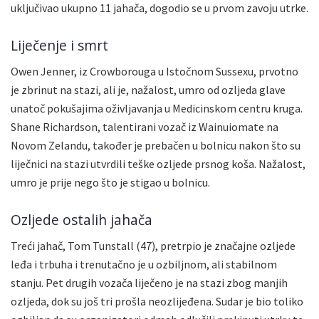
uključivao ukupno 11 jahača, dogodio se u prvom zavoju utrke.
Liječenje i smrt
Owen Jenner, iz Crowborouga u Istočnom Sussexu, prvotno
je zbrinut na stazi, ali je, nažalost, umro od ozljeda glave
unatoč pokušajima oživljavanja u Medicinskom centru kruga.
Shane Richardson, talentirani vozač iz Wainuiomate na
Novom Zelandu, također je prebačen u bolnicu nakon što su
liječnici na stazi utvrdili teške ozljede prsnog koša. Nažalost,
umro je prije nego što je stigao u bolnicu.
Ozljede ostalih jahača
Treći jahač, Tom Tunstall (47), pretrpio je značajne ozljede
leđa i trbuha i trenutačno je u ozbiljnom, ali stabilnom
stanju. Pet drugih vozača liječeno je na stazi zbog manjih
ozljeda, dok su još tri prošla neozlijeđena. Sudar je bio toliko