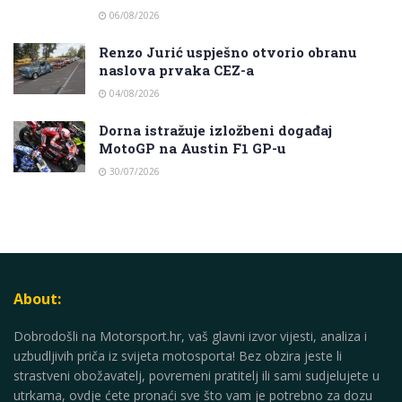
06/08/2026
Renzo Jurić uspješno otvorio obranu
naslova prvaka CEZ-a
04/08/2026
Dorna istražuje izložbeni događaj
MotoGP na Austin F1 GP-u
30/07/2026
About:
Dobrodošli na Motorsport.hr, vaš glavni izvor vijesti, analiza i
uzbudljivih priča iz svijeta motosporta! Bez obzira jeste li
strastveni obožavatelj, povremeni pratitelj ili sami sudjelujete u
utrkama, ovdje ćete pronaći sve što vam je potrebno za dozu