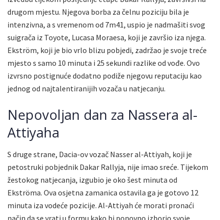
drugom mjestu. Njegova borba za čelnu poziciju bila je
intenzivna, a s vremenom od 7m41, uspio je nadmašiti svog
suigrača iz Toyote, Lucasa Moraesa, koji je završio iza njega.
Ekström, koji je bio vrlo blizu pobjedi, zadržao je svoje treće
mjesto s samo 10 minuta i 25 sekundi razlike od vođe. Ovo
izvrsno postignuće dodatno podiže njegovu reputaciju kao
jednog od najtalentiranijih vozača u natjecanju.
Nepovoljan dan za Nassera al-
Attiyaha
S druge strane, Dacia-ov vozač Nasser al-Attiyah, koji je
petostruki pobjednik Dakar Rallyja, nije imao sreće. Tijekom
žestokog natjecanja, izgubio je oko šest minuta od
Ekströma. Ova osjetna zamanica ostavila ga je gotovo 12
minuta iza vodeće pozicije. Al-Attiyah će morati pronaći
način da se vrati u formu kako bi ponovno izborio svoje