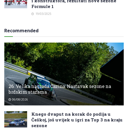
i konstruktora, rezultati nove sezone
Formule 1
19/03/2025
Recommended
26. Velika nagrada Cazina: Nastavak sezone na
brdskim stazama
06/08/2026
Knego dvaput na korak do podija u
Češkoj, još uvijek u igri za Top 3 na kraju
sezone