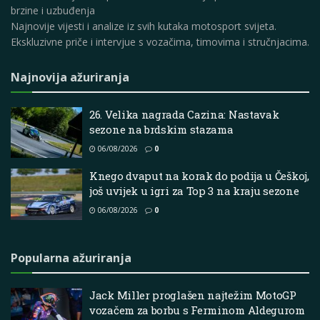
brzine i uzbuđenja
Najnovije vijesti i analize iz svih kutaka motosport svijeta.
Ekskluzivne priče i intervjue s vozačima, timovima i stručnjacima.
Najnovija ažuriranja
26. Velika nagrada Cazina: Nastavak
sezone na brdskim stazama
06/08/2026
0
Knego dvaput na korak do podija u Češkoj,
još uvijek u igri za Top 3 na kraju sezone
06/08/2026
0
Popularna ažuriranja
Jack Miller proglašen najtežim MotoGP
vozačem za borbu s Ferminom Aldegurom