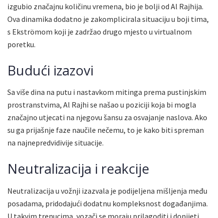
izgubio značajnu količinu vremena, bio je bolji od Al Rajhija.
Ova dinamika dodatno je zakomplicirala situaciju u boji tima,
s Ekströmom koji je zadržao drugo mjesto u virtualnom
poretku.
Budući izazovi
Sa više dina na putu i nastavkom mitinga prema pustinjskim
prostranstvima, Al Rajhi se našao u poziciji koja bi mogla
značajno utjecati na njegovu šansu za osvajanje naslova. Ako
su ga prijašnje faze naučile nečemu, to je kako biti spreman
na najnepredvidivije situacije.
Neutralizacija i reakcije
Neutralizacija u vožnji izazvala je podijeljena mišljenja među
posadama, pridodajući dodatnu kompleksnost događanjima.
U takvim trenucima, vozači se moraju prilagoditi i donijeti