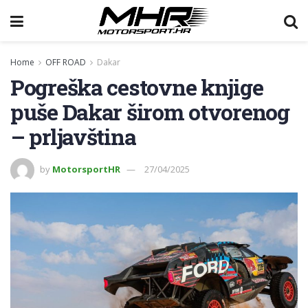
Home
OFF ROAD
Dakar
Pogreška cestovne knjige
puše Dakar širom otvorenog
– prljavština
by
MotorsportHR
27/04/2025