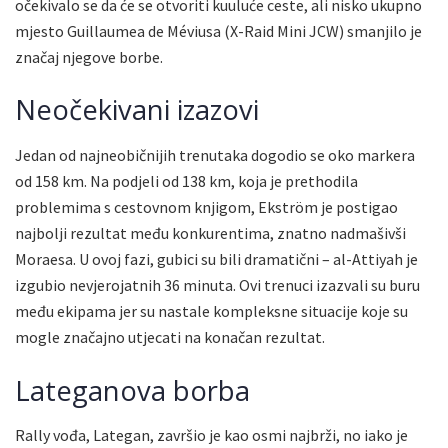
očekivalo se da će se otvoriti kuuluće ceste, ali nisko ukupno
mjesto Guillaumea de Méviusa (X-Raid Mini JCW) smanjilo je
značaj njegove borbe.
Neočekivani izazovi
Jedan od najneobičnijih trenutaka dogodio se oko markera
od 158 km. Na podjeli od 138 km, koja je prethodila
problemima s cestovnom knjigom, Ekström je postigao
najbolji rezultat među konkurentima, znatno nadmašivši
Moraesa. U ovoj fazi, gubici su bili dramatični – al-Attiyah je
izgubio nevjerojatnih 36 minuta. Ovi trenuci izazvali su buru
među ekipama jer su nastale kompleksne situacije koje su
mogle značajno utjecati na konačan rezultat.
Lateganova borba
Rally vođa, Lategan, završio je kao osmi najbrži, no iako je