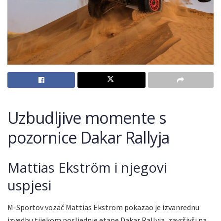
Uzbudljive momente s
pozornice Dakar Rallyja
Mattias Ekström i njegovi
uspjesi
M-Sportov vozač Mattias Ekström pokazao je izvanrednu
izvedbu tijekom posljednje etape Dakar Rallyja, završivši na