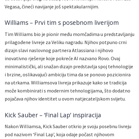
Vegasa, čineći navijanje još spektakularnijim.
Williams – Prvi tim s posebnom liverijom
Tim Williams bio je pionir među momčadima u predstavljanju
prilagođene livreje za Veliku nagradu. Njihov potpuno crni
dizajn slavi naslovnog partnera Atlassiana i njihovo
inovativno rješenje koje pokreće AI nazvano Rovo. Ovaj
minimalistički, ali snažan dizajn predstavlja spoj tehnologije
i brzine, oslikavajući ambiciju tima da se ponovo pozicionira
na utrkama. Williamsova livreja prikazuje kako se tradicija
može kombinirati s modernim tehnologijama, što dodatno
pojačava njihov identitet u ovom natjecateljskom svijetu.
Kick Sauber – ‘Final Lap’ inspiracija
Nakon Williamsa, Kick Sauber otkrio je svoju posebnu livreju
pod nazivom ‘Final Lap’, koja odaje počast njihovom