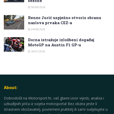
sezone
06/08/2026
Renzo Jurić uspješno otvorio obranu
naslova prvaka CEZ-a
04/08/2026
Dorna istražuje izložbeni događaj
MotoGP na Austin F1 GP-u
30/07/2026
About:
Dobrodošli na Motorsport.hr, vaš glavni izvor vijesti, analiza i
uzbudljivih priča iz svijeta motosporta! Bez obzira jeste li
strastveni obožavatelj, povremeni pratitelj ili sami sudjelujete u