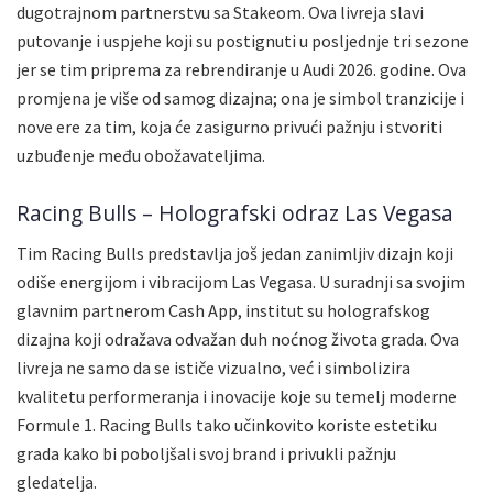
dugotrajnom partnerstvu sa Stakeom. Ova livreja slavi
putovanje i uspjehe koji su postignuti u posljednje tri sezone
jer se tim priprema za rebrendiranje u Audi 2026. godine. Ova
promjena je više od samog dizajna; ona je simbol tranzicije i
nove ere za tim, koja će zasigurno privući pažnju i stvoriti
uzbuđenje među obožavateljima.
Racing Bulls – Holografski odraz Las Vegasa
Tim Racing Bulls predstavlja još jedan zanimljiv dizajn koji
odiše energijom i vibracijom Las Vegasa. U suradnji sa svojim
glavnim partnerom Cash App, institut su holografskog
dizajna koji odražava odvažan duh noćnog života grada. Ova
livreja ne samo da se ističe vizualno, već i simbolizira
kvalitetu performeranja i inovacije koje su temelj moderne
Formule 1. Racing Bulls tako učinkovito koriste estetiku
grada kako bi poboljšali svoj brand i privukli pažnju
gledatelja.