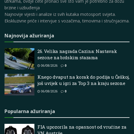
utrkama, ovdje ćete pronaći sve što vam je potrebno za dozu
brzine i uzbuđenja
Najnovije vijesti i analize iz svih kutaka motosport svijeta.
Ekskluzivne priče i intervjue s vozačima, timovima i stručnjacima.
Najnovija ažuriranja
26. Velika nagrada Cazina: Nastavak
sezone na brdskim stazama
06/08/2026
0
Knego dvaput na korak do podija u Češkoj,
još uvijek u igri za Top 3 na kraju sezone
06/08/2026
0
Popularna ažuriranja
FIA upozorila na opasnost od vrućine za
VN Austrije