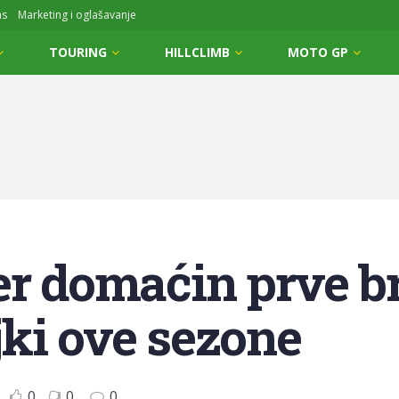
ms
Marketing i oglašavanje
TOURING
HILLCLIMB
MOTO GP
er domaćin prve b
ki ove sezone
0
0
0