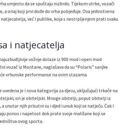
vrha umjesto da se spuštaju nizbrdo. Tijekom utrke, vozači
, a onaj koji prvi dođe do vrha pobjeđuje. Ova jedinstvena
natjecatelja, već i publike, koja s nestrpljenjem prati svaku
a i natjecatelja
i najuzbudljivije vožnje dolaze iz 900 mod i open mod
ni vozač iz Montane, naglašava da su “Polaris” sanjke
uće vrhunske performanse na ovim stazama.
 uvedena je i nova kategorija za djecu, uključujući trkače na
ljski; on je obiteljski. Mnoge obitelji, poput obitelji iz
 unutar njih prisutni su i djed i unuk koji se natječu. Čak i
vaju ponos i napetost dok prate svoje mališane koji se
jedništva ovog sporta.