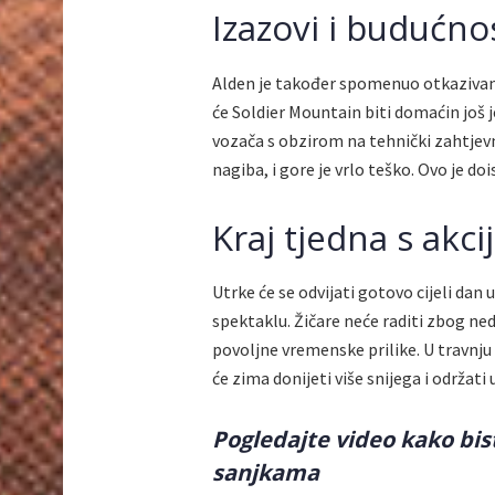
Izazovi i budućn
Alden je također spomenuo otkazivanje
će Soldier Mountain biti domaćin još 
vozača s obzirom na tehnički zahtjevn
nagiba, i gore je vrlo teško. Ovo je do
Kraj tjedna s akc
Utrke će se odvijati gotovo cijeli dan 
spektaklu. Žičare neće raditi zbog nedo
povoljne vremenske prilike. U travnju
će zima donijeti više snijega i održat
Pogledajte video kako bis
sanjkama