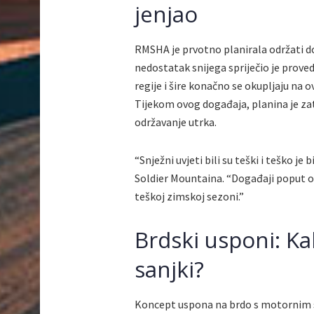
jenjao
RMSHA je prvotno planirala održati d
nedostatak snijega spriječio je proved
regije i šire konačno se okupljaju na 
Tijekom ovog događaja, planina je zatv
održavanje utrka.
“Snježni uvjeti bili su teški i teško je
Soldier Mountaina. “Događaji poput ov
teškoj zimskoj sezoni.”
Brdski usponi: Ka
sanjki?
Koncept uspona na brdo s motornim san