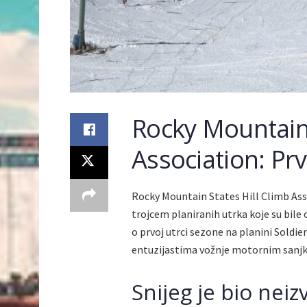
Rocky Mountain 
Association: Pr
Rocky Mountain States Hill Climb Ass
trojcem planiranih utrka koje su bile
o prvoj utrci sezone na planini Soldi
entuzijastima vožnje motornim sanj
Snijeg je bio neiz