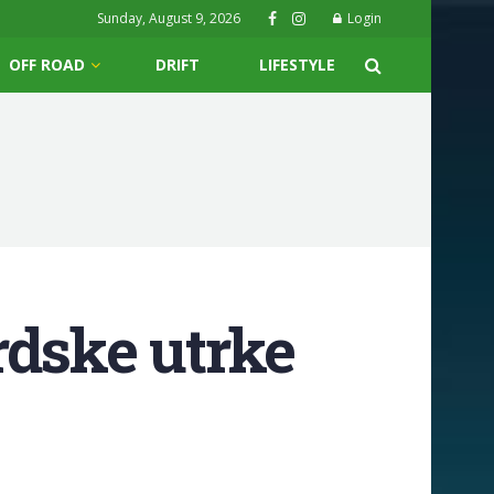
Sunday, August 9, 2026
Login
OFF ROAD
DRIFT
LIFESTYLE
rdske utrke