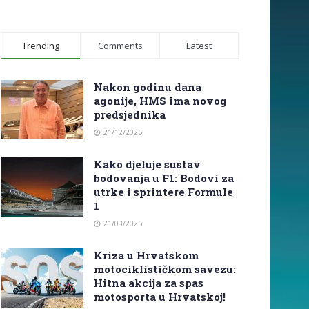
Trending
Comments
Latest
Nakon godinu dana
agonije, HMS ima novog
predsjednika
21/12/2025
Kako djeluje sustav
bodovanja u F1: Bodovi za
utrke i sprintere Formule
1
21/03/2025
Kriza u Hrvatskom
motociklističkom savezu:
Hitna akcija za spas
motosporta u Hrvatskoj!