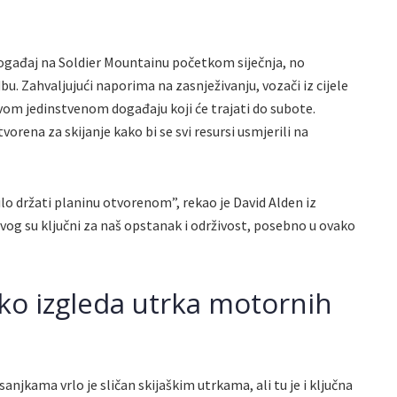
ogađaj na Soldier Mountainu početkom siječnja, no
bu. Zahvaljujući naporima na zasnježivanju, vozači iz cijele
ovom jedinstvenom događaju koji će trajati do subote.
orena za skijanje kako bi se svi resursi usmjerili na
 bilo držati planinu otvorenom”, rekao je David Alden iz
og su ključni za naš opstanak i održivost, posebno u ovako
ko izgleda utrka motornih
jkama vrlo je sličan skijaškim utrkama, ali tu je i ključna