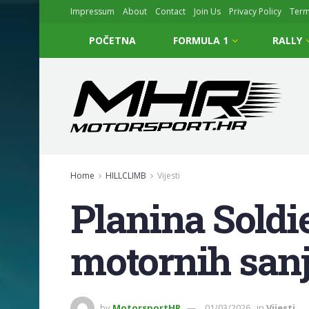
Impressum
About
Contact
Join Us
Privacy Policy
Ter
POČETNA
FORMULA 1
RALLY
Home
HILLCLIMB
Vijesti
Planina Soldi
motornih sanj
by
MotorsportHR
01/03/2026
in
Vijesti