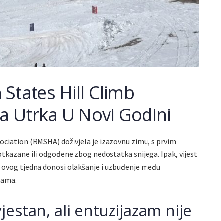
States Hill Climb
va Utrka U Novi Godini
ociation (RMSHA) doživjela je izazovnu zimu, s prvim
 otkazane ili odgođene zbog nedostatka snijega. Ipak, vijest
er ovog tjedna donosi olakšanje i uzbuđenje među
kama.
vjestan, ali entuzijazam nije