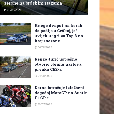
sezone na brdskim stazama
06/08/2026
Knego dvaput na korak
do podija u Češkoj, još
uvijek u igri za Top 3 na
kraju sezone
06/08/2026
Renzo Jurić uspješno
otvorio obranu naslova
prvaka CEZ-a
04/08/2026
Dorna istražuje izložbeni
događaj MotoGP na Austin
F1 GP-u
30/07/2026