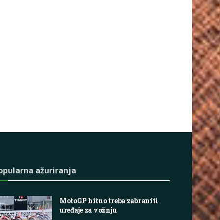
opularna ažuriranja
MotoGP hitno treba zabraniti
uređaje za vožnju