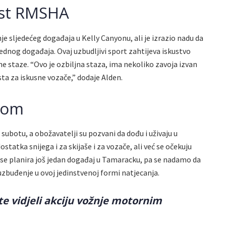
ost RMSHA
 sljedećeg događaja u Kelly Canyonu, ali je izrazio nadu da
jednog događaja. Ovaj uzbudljivi sport zahtijeva iskustvo
e staze. “Ovo je ozbiljna staza, ima nekoliko zavoja izvan
ista za iskusne vozače,” dodaje Alden.
ijom
u subotu, a obožavatelji su pozvani da dođu i uživaju u
statka snijega i za skijaše i za vozače, ali već se očekuju
 se planira još jedan događaj u Tamaracku, pa se nadamo da
i uzbuđenje u ovoj jedinstvenoj formi natjecanja.
te vidjeli akciju vožnje motornim