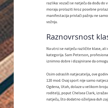
razlika: vozači se natječu da dođu do 
moraju prolaziti kroz posebne prolaze
manifestacija privlači pažnju ne samo 
vožnju.
Raznovrsnost klas
Na utrci se natječu različite klase, al
kategorija. Sam Peterson, profesional
iznimno dobre i dizajnirane da omog
Osim odraslih natjecatelja, ove godine
120 mod. Ovaj sport nije samo natjecate
Ogdena, Utah, dolaze u velikom broju, a
roditelji, poput Chelsea Clark, izraža
natječu, što dodatno oživljava duh za