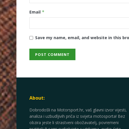
Email
*
Save my name, email, and website in this br
About:
Dobrodošli na Motorsport.hr, vaš glavni izvor vijesti,
analiza i uzbudljivih priča iz svijeta motosporta! Bez
obzira jeste li strastveni obožavatelj, povremeni
pratitelj ili sami sudjelujete u utrkama, ovdje ćete