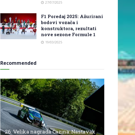
27/07/2025
F1 Poredaj 2025: Ažurirani
bodovi vozača i
konstruktora, rezultati
nove sezone Formule 1
19/03/2025
Recommended
26. Velika nagrada Cazina: Nastavak