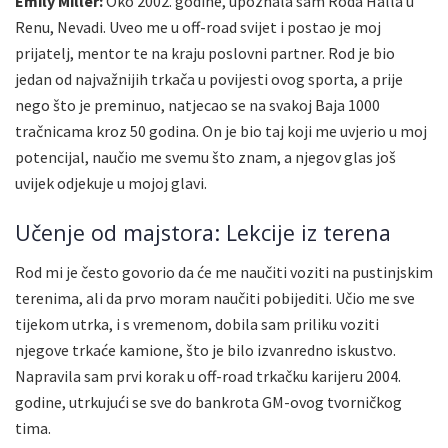
Emily Miller:
Oko 2002. godine, upoznala sam Roda Halla u
Renu, Nevadi. Uveo me u off-road svijet i postao je moj
prijatelj, mentor te na kraju poslovni partner. Rod je bio
jedan od najvažnijih trkača u povijesti ovog sporta, a prije
nego što je preminuo, natjecao se na svakoj Baja 1000
tračnicama kroz 50 godina. On je bio taj koji me uvjerio u moj
potencijal, naučio me svemu što znam, a njegov glas još
uvijek odjekuje u mojoj glavi.
Učenje od majstora: Lekcije iz terena
Rod mi je često govorio da će me naučiti voziti na pustinjskim
terenima, ali da prvo moram naučiti pobijediti. Učio me sve
tijekom utrka, i s vremenom, dobila sam priliku voziti
njegove trkaće kamione, što je bilo izvanredno iskustvo.
Napravila sam prvi korak u off-road trkačku karijeru 2004.
godine, utrkujući se sve do bankrota GM-ovog tvorničkog
tima.