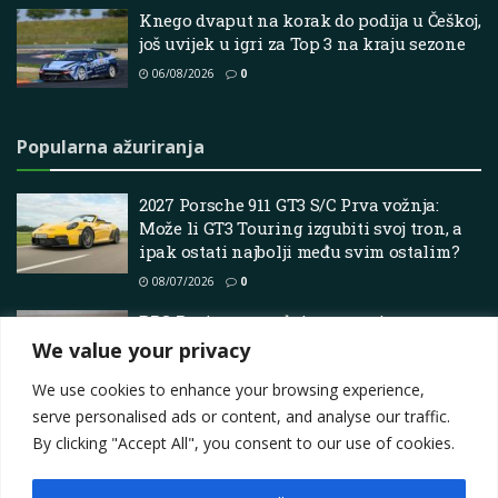
Knego dvaput na korak do podija u Češkoj,
još uvijek u igri za Top 3 na kraju sezone
06/08/2026
0
Popularna ažuriranja
2027 Porsche 911 GT3 S/C Prva vožnja:
Može li GT3 Touring izgubiti svoj tron, a
ipak ostati najbolji među svim ostalim?
08/07/2026
0
BRC Racing potvrđuje potpuni program
TCR Europe
We value your privacy
14/03/2026
0
We use cookies to enhance your browsing experience,
serve personalised ads or content, and analyse our traffic.
By clicking "Accept All", you consent to our use of cookies.