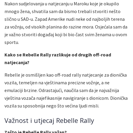
Nakon sudjelovanja u natjecanju u Maroku koje je okupilo
mnogo žena, shvatila sam da bismo trebali stvoriti nešto
slično u SAD-u. Zapad Amerike nudi neke od najboljih terena
za vožnju, od visokih planina do razine mora. Osjećala sam da
je važno stvoriti događaj koji bi bio čast svim ženama u ovom
sportu.
Kako se Rebelle Rally razlikuje od drugih off-road
natjecanja?
Rebelle je osmišljen kao off-road rally natjecanje za dionička
vozila, temeljen na vještinama precizne vožnje, a ne
emulaciji brzine. Odrastajući, naučila sam da je najvažnija
vještina vozača najefikasnije navigiranje s dionicom. Dionička
vozila su sposobnija nego što većina ljudi misli.
Važnost i utjecaj Rebelle Rally
Zašto je Rebelle Rally važan?