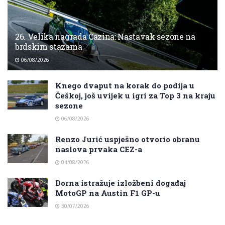
26. Velika nagrada Cazina: Nastavak sezone na
brdskim stazama
06/08/2026
Knego dvaput na korak do podija u
Češkoj, još uvijek u igri za Top 3 na kraju
sezone
06/08/2026
Renzo Jurić uspješno otvorio obranu
naslova prvaka CEZ-a
04/08/2026
Dorna istražuje izložbeni događaj
MotoGP na Austin F1 GP-u
30/07/2026