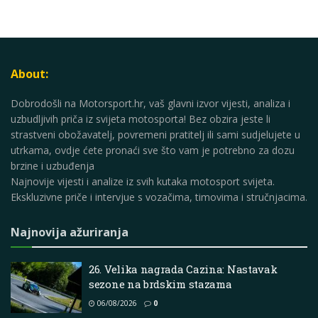
About:
Dobrodošli na Motorsport.hr, vaš glavni izvor vijesti, analiza i
uzbudljivih priča iz svijeta motosporta! Bez obzira jeste li
strastveni obožavatelj, povremeni pratitelj ili sami sudjelujete u
utrkama, ovdje ćete pronaći sve što vam je potrebno za dozu
brzine i uzbuđenja
Najnovije vijesti i analize iz svih kutaka motosport svijeta.
Ekskluzivne priče i intervjue s vozačima, timovima i stručnjacima.
Najnovija ažuriranja
26. Velika nagrada Cazina: Nastavak
sezone na brdskim stazama
06/08/2026
0