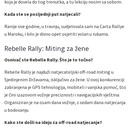
koja je dovela do tog trenutka, a tu lekciju nosim sa sobom.
Kada ste se posljednji put natjecali?
Ranije ove godine, u travnju, sudjelovala sam na Carta Rallye
u Maroku, i bilo je divno opet osjetiti volan u rukama.
Rebelle Rally: Miting za žene
Osnivač ste Rebelle Rally. Što je to točno?
Rebelle Rally je najduži natjecateljski off-road miting u
Sjedinjenim Državama, isključivo za žene. U ovoj konkurenciji
zabranjena je GPS tehnologija, mobiteli i vanjska pomoć, što
je čini izazovom vožnje preciznosti i navigacijskih vještina.
Organiziran je na osam dana vožnje, s sedam dana natjecanja
u bodovanju.
Kako ste došli na ideju za off-road natjecanje?