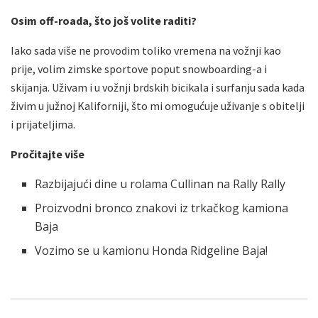
Osim off-roada, što još volite raditi?
Iako sada više ne provodim toliko vremena na vožnji kao
prije, volim zimske sportove poput snowboarding-a i
skijanja. Uživam i u vožnji brdskih bicikala i surfanju sada kada
živim u južnoj Kaliforniji, što mi omogućuje uživanje s obitelji
i prijateljima.
Pročitajte više
Razbijajući dine u rolama Cullinan na Rally Rally
Proizvodni bronco znakovi iz trkačkog kamiona
Baja
Vozimo se u kamionu Honda Ridgeline Baja!