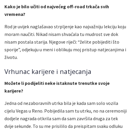
Kako je bilo učiti od najvećeg off-road trkača svih
vremena?
Rod je uvijek naglašavao strpljenje kao najvažniju lekciju koju
moram naučiti. Nikad nisam shvaćala tu mudrost sve dok
nisam postala starija. Njegove riječi: “želite pobijediti što
sporije”, odjekuju u meni i oblikuju moj pristup natjecanjima i
životu.
Vrhunac karijere i natjecanja
Možete li podijeliti neke istaknute trenutke svoje
karijere?
Jedna od nezaboravnih utrka bila je kada sam solo vozila
cijelu Vegas u Reno. Pobijedila sam tu utrku, no na ceremoniji
dodjele nagrada otkrila sam da sam završila druga za tek
dvije sekunde. To su me prisililo da preispitam svaku odluku