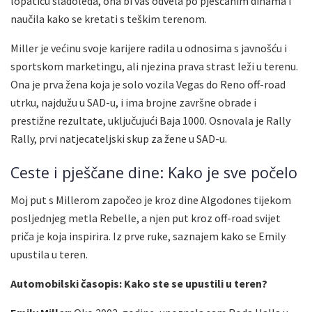
lopaticu sladoleda, ona bi vas odvela po pješčanim dinama i
naučila kako se kretati s teškim terenom.
Miller je većinu svoje karijere radila u odnosima s javnošću i
sportskom marketingu, ali njezina prava strast leži u terenu.
Ona je prva žena koja je solo vozila Vegas do Reno off-road
utrku, najdužu u SAD-u, i ima brojne završne obrade i
prestižne rezultate, uključujući Baja 1000. Osnovala je Rally
Rally, prvi natjecateljski skup za žene u SAD-u.
Ceste i pješčane dine: Kako je sve počelo
Moj put s Millerom započeo je kroz dine Algodones tijekom
posljednjeg metla Rebelle, a njen put kroz off-road svijet
priča je koja inspirira. Iz prve ruke, saznajem kako se Emily
upustila u teren.
Automobilski časopis: Kako ste se upustili u teren?