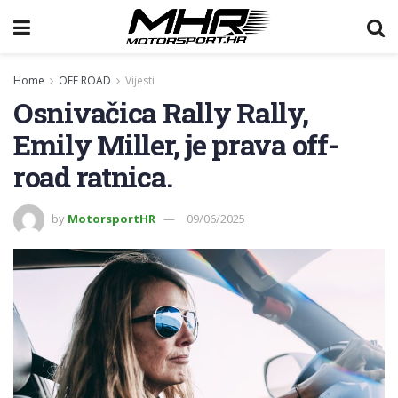
Home
OFF ROAD
Vijesti
Osnivačica Rally Rally,
Emily Miller, je prava off-
road ratnica.
by
MotorsportHR
09/06/2025