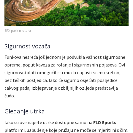
ERX park motora
Sigurnost vozača
Funkova nesreća još jednom je podvukla važnost sigurnosne
opreme, poput kaveza za rolanje i sigurnosnih pojaseva. Ovi
sigurnosni alati omogućili su mu da napusti scenu sretno,
bez teških posljedica. Iako će sigurno osjećati posljedice
takvog pada, izbjegavanje ozbiljnijih ozljeda predstavlja
čudo.
Gledanje utrka
Iako su ove napete utrke dostupne samo na
FLO Sports
platformi, uzbuđenje koje pružaju ne može se mjeriti ni s čim.