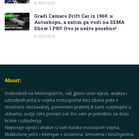
30/07/2026
Gradi Camaro Drift Car iz 1968. u
Autoshopu, a zatim ga vodi na SEMA
Show I PRI! Ovo je nešto posebno!
30/07/2026
About:
Dobrodošli na Motorsport.hr, vaš glavni izvor vijesti, analiza i
uzbudljivih priča iz svijeta motosporta! Bez obzira jeste li
strastveni obožavatelj, povremeni pratitelj ili sami sudjelujete u
utrkama, ovdje ćete pronaći sve što vam je potrebno za dozu
brzine i uzbuđenja
Najnovije vijesti i analize iz svih kutaka motosport svijeta.
Ekskluzivne priče i intervjue s vozačima, timovima i stručnjacima.