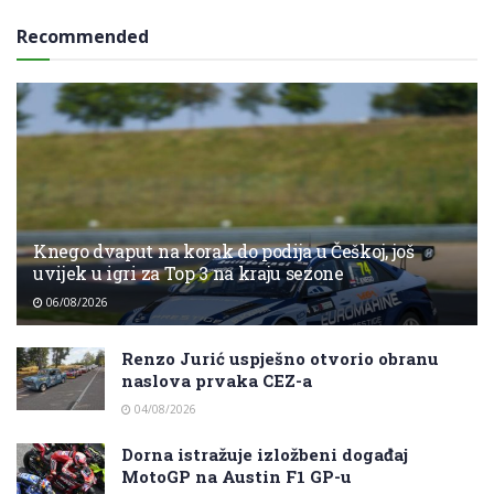
Recommended
Knego dvaput na korak do podija u Češkoj, još
uvijek u igri za Top 3 na kraju sezone
06/08/2026
Renzo Jurić uspješno otvorio obranu
naslova prvaka CEZ-a
04/08/2026
Dorna istražuje izložbeni događaj
MotoGP na Austin F1 GP-u