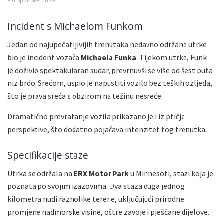
Flo Sportske utrke
Incident s Michaelom Funkom
Jedan od najupečatljivijih trenutaka nedavno održane utrke
bio je incident vozača
Michaela Funka
. Tijekom utrke, Funk
je doživio spektakularan sudar, prevrnuvši se više od šest puta
niz brdo. Srećom, uspio je napustiti vozilo bez teških ozljeda,
što je prava sreća s obzirom na težinu nesreće.
Dramatično prevratanje vozila prikazano je i iz ptičje
perspektive, što dodatno pojačava intenzitet tog trenutka.
Specifikacije staze
Utrka se održala na
ERX Motor Park
u Minnesoti, stazi koja je
poznata po svojim izazovima. Ova staza duga jednog
kilometra nudi raznolike terene, uključujući prirodne
promjene nadmorske visine, oštre zavoje i pješčane dijelove.