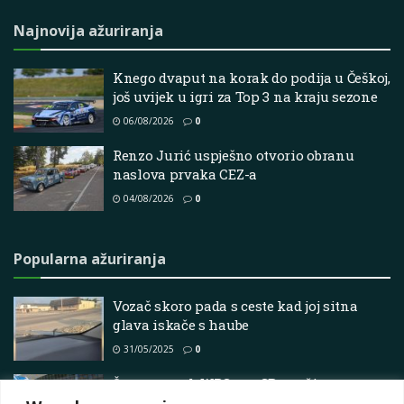
Najnovija ažuriranja
Knego dvaput na korak do podija u Češkoj,
još uvijek u igri za Top 3 na kraju sezone
06/08/2026
0
Renzo Jurić uspješno otvorio obranu
naslova prvaka CEZ-a
04/08/2026
0
Popularna ažuriranja
Vozač skoro pada s ceste kad joj sitna
glava iskače s haube
31/05/2025
0
Što povratak WRC-a u GB znači za
britanski reli