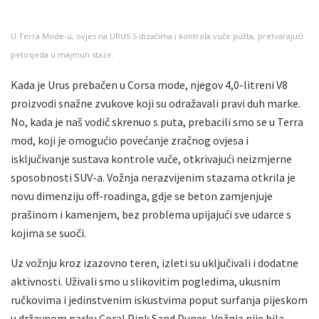
U Terra Mode-u, ovjes na URUS S dizačima i kontrola vuče pušta, pretvarajući
petosjeda u majmun staze.
Kada je Urus prebačen u Corsa mode, njegov 4,0-litreni V8
proizvodi snažne zvukove koji su odražavali pravi duh marke.
No, kada je naš vodič skrenuo s puta, prebacili smo se u Terra
mod, koji je omogućio povećanje zračnog ovjesa i
isključivanje sustava kontrole vuče, otkrivajući neizmjerne
sposobnosti SUV-a. Vožnja nerazvijenim stazama otkrila je
novu dimenziju off-roadinga, gdje se beton zamjenjuje
prašinom i kamenjem, bez problema upijajući sve udarce s
kojima se suoči.
Uz vožnju kroz izazovno teren, izleti su uključivali i dodatne
aktivnosti. Uživali smo u slikovitim pogledima, ukusnim
ručkovima i jedinstvenim iskustvima poput surfanja pijeskom
u državnom parku Coral Pink Sand Dunes. Vožnja nije bila