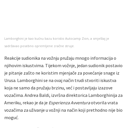
Lamborghini je kao kućnu bazu koristio Autocamp Zion, a smještaj je
sadržavao posebno opremljene zračne struje.
Reakcije sudionika na vožnju pružaju mnogo informacija o
njihovim iskustvima. Tijekom vožnje, jedan sudionik postavio
je pitanje zašto ne koristim mjenjače za povećanje snage iz
Urusa. Lamborghini se na ovaj način trudi stvoriti iskustva
koja ne samo da pružaju brzinu, već i postavljaju izazove
vozačima. Andrea Baldi, izvršna direktorica Lamborghinija za
Ameriku, rekao je da je
Esperienza Avventura
otvorila vrata
vozačima za uživanje u vožnji na način koji prethodno nije bio
moguć.