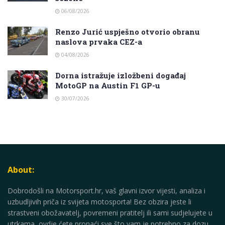
06/08/2026
Renzo Jurić uspješno otvorio obranu
naslova prvaka CEZ-a
04/08/2026
Dorna istražuje izložbeni događaj
MotoGP na Austin F1 GP-u
30/07/2026
About:
Dobrodošli na Motorsport.hr, vaš glavni izvor vijesti, analiza i
uzbudljivih priča iz svijeta motosporta! Bez obzira jeste li
strastveni obožavatelj, povremeni pratitelj ili sami sudjelujete u
utrkama, ovdje ćete pronaći sve što vam je potrebno za dozu