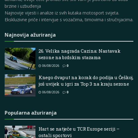
brzine i uzbuđenja
Najnovije vijesti i analize iz svih kutaka motosport svijeta.
Ekskluzivne priče i intervjue s vozačima, timovima i stručnjacima.
Najnovija ažuriranja
26. Velika nagrada Cazina: Nastavak
sezone na brdskim stazama
06/08/2026
0
Knego dvaput na korak do podija u Češkoj,
još uvijek u igri za Top 3 na kraju sezone
06/08/2026
0
Popularna ažuriranja
Hart se natječe u TCR Europe seriji –
ostali sportovi