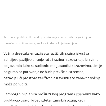
Tempo se podiže i otkriva da je zračni ovjes na Uru više nego što je u
mogućnosti upiti namote, kockice i udarce koje teren jelo.
Vožnja desetaka entuzijasta različitih razina iskustva
zahtijeva pažljivo biranje ruta i razinu izazova koja bi svima
odgovarala. Iako se sudionici mogu suočiti s izazovima, tim je
osigurao da putovanje ne bude previše ekstremno,
ostavljajući prostora za uživanje u svemu što zabavna vožnja
može ponuditi.
Lamborghini planira proširiti svoj program
Esperienza
kako
bi uključio više off-road izleta i zimskih vožnji, kao i