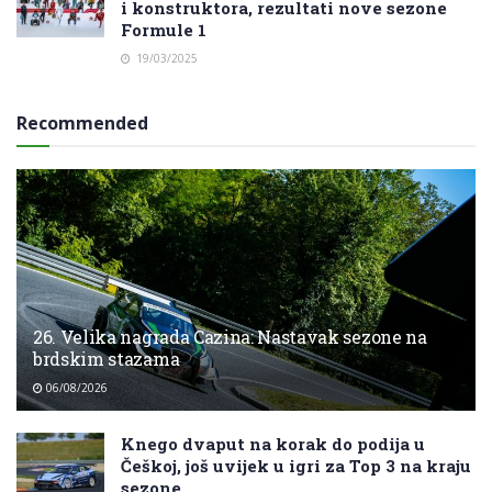
i konstruktora, rezultati nove sezone
Formule 1
19/03/2025
Recommended
26. Velika nagrada Cazina: Nastavak sezone na
brdskim stazama
06/08/2026
Knego dvaput na korak do podija u
Češkoj, još uvijek u igri za Top 3 na kraju
sezone