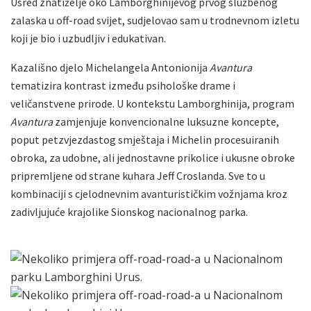
Usred znatiželje oko Lamborghinijevog prvog službenog
zalaska u off-road svijet, sudjelovao sam u trodnevnom izletu
koji je bio i uzbudljiv i edukativan.
Kazališno djelo Michelangela Antonionija
Avantura
tematizira kontrast između psihološke drame i
veličanstvene prirode. U kontekstu Lamborghinija, program
Avantura
zamjenjuje konvencionalne luksuzne koncepte,
poput petzvjezdastog smještaja i Michelin procesuiranih
obroka, za udobne, ali jednostavne prikolice i ukusne obroke
pripremljene od strane kuhara Jeff Croslanda. Sve to u
kombinaciji s cjelodnevnim avanturističkim vožnjama kroz
zadivljujuće krajolike Sionskog nacionalnog parka.