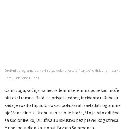
Sudionik programa odmori se iza volana kako bi “surfao” u državnom parku
Coral Pink Sand Dunes.
Osim toga, vožnja na neuređenim terenima ponekad može
biti ekstremna. Baldi se prisjeti jednog incidenta u Dubaiju
kada je vozilo flipnulo dok su pokušavali savladati ogromne
pješčane dine. U Utahu su rute bile blaže, što je bilo odlično
za sudionike koji su uživali u iskustvu bez prevelikog stresa.
Mnogi od sudionika, poput Bryana Salamonea,