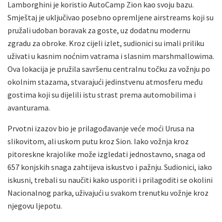
Lamborghini je koristio AutoCamp Zion kao svoju bazu.
Smještaj je uključivao posebno opremljene airstreams koji su
pružali udoban boravak za goste, uz dodatnu modernu
zgradu za obroke. Kroz cijeli izlet, sudionici su imali priliku
uživati u kasnim noćnim vatrama i slasnim marshmallowima.
Ova lokacija je pružila savršenu centralnu točku za vožnju po
okolnim stazama, stvarajući jedinstvenu atmosferu među
gostima koji su dijelili istu strast prema automobilima i
avanturama.
Prvotni izazov bio je prilagođavanje veće moći Urusa na
slikovitom, ali uskom putu kroz Sion. Iako vožnja kroz
pitoreskne krajolike može izgledati jednostavno, snaga od
657 konjskih snaga zahtijeva iskustvo i pažnju. Sudionici, iako
iskusni, trebali su naučiti kako usporiti i prilagoditi se okolini
Nacionalnog parka, uživajući u svakom trenutku vožnje kroz
njegovu ljepotu.