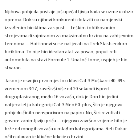
Njihova pobjeda postaje još upečatljivija kada se uzme u obzir
oprema. Dok su njihovi konkurenti dolazili na namjenski
izrađenim biciklima za spust — teškim i oblikovanim
strojevima dizajniranim za maksimalnu brzinu na zahtjevnim
terenima — Hattonovi su se natjecali na Trek Slash enduro
biciklima. To nije bio idealan alat za posao, poput reli
automobila na stazi Formule 1. Unatoč tome, uspjeh je bio
stvaran.
Jason je osvojio prvo mjesto u klasi Cat 3 Muškarci 40-49 s
vremenom 3:27, završivši više od 20 sekundi ispred
drugoplasiranog među 16 vozača, dok je Don bio jedini
natjecatelj u kategoriji Cat 3 Men 60-plus, što je njegovu
pobjedu činilo neosporivom na papiru. No, širi rezultati
govore zanimljiviju priču — njegovo završno vrijeme bilo je
brže od mnogih vozača u mlađim kategorijama. Reli Dakar
očito ulagao je ključne lekcije o brzini.