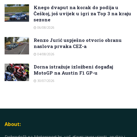
Knego dvaput na korak do podija u
Češkoj, još uvijek u igri za Top 3 na kraju
sezone
06/08/2026
Renzo Jurić uspješno otvorio obranu
naslova prvaka CEZ-a
04/08/2026
Dorna istražuje izložbeni događaj
MotoGP na Austin F1 GP-u
30/07/2026
About:
Dobrodošli na Motorsport.hr, vaš glavni izvor vijesti, analiza i