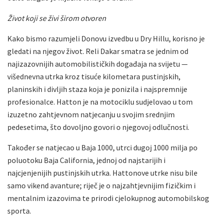
Život koji se živi širom otvoren
Kako bismo razumjeli Donovu izvedbu u Dry Hillu, korisno je
gledati na njegov život. Reli Dakar smatra se jednim od
najizazovnijih automobilističkih događaja na svijetu —
višednevna utrka kroz tisuće kilometara pustinjskih,
planinskih i divljih staza koja je ponizila i najspremnije
profesionalce. Hatton je na motociklu sudjelovao u tom
izuzetno zahtjevnom natjecanju u svojim srednjim
pedesetima, što dovoljno govori o njegovoj odlučnosti.
Također se natjecao u Baja 1000, utrci dugoj 1000 milja po
poluotoku Baja California, jednoj od najstarijih i
najcjenjenijih pustinjskih utrka. Hattonove utrke nisu bile
samo vikend avanture; riječ je o najzahtjevnijim fizičkim i
mentalnim izazovima te prirodi cjelokupnog automobilskog
sporta.