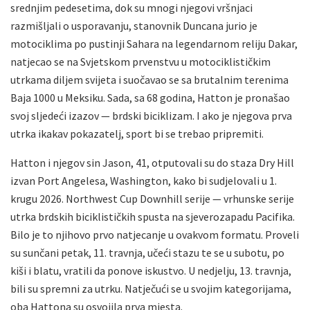
srednjim pedesetima, dok su mnogi njegovi vršnjaci
razmišljali o usporavanju, stanovnik Duncana jurio je
motociklima po pustinji Sahara na legendarnom reliju Dakar,
natjecao se na Svjetskom prvenstvu u motociklističkim
utrkama diljem svijeta i suočavao se sa brutalnim terenima
Baja 1000 u Meksiku. Sada, sa 68 godina, Hatton je pronašao
svoj sljedeći izazov — brdski biciklizam. I ako je njegova prva
utrka ikakav pokazatelj, sport bi se trebao pripremiti.
Hatton i njegov sin Jason, 41, otputovali su do staza Dry Hill
izvan Port Angelesa, Washington, kako bi sudjelovali u 1.
krugu 2026. Northwest Cup Downhill serije — vrhunske serije
utrka brdskih biciklističkih spusta na sjeverozapadu Pacifika.
Bilo je to njihovo prvo natjecanje u ovakvom formatu. Proveli
su sunčani petak, 11. travnja, učeći stazu te se u subotu, po
kiši i blatu, vratili da ponove iskustvo. U nedjelju, 13. travnja,
bili su spremni za utrku. Natječući se u svojim kategorijama,
oba Hattona su osvojila prva mjesta.