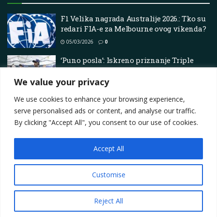
F1 Velika nagrada Australije 2026.: Tko su
redari FIA-e za Melbourne ovog vikenda?
05/03/2026
0
‘Puno posla’: Iskreno priznanje Triple
Eighta nakon vođenja u bodovima –
Superautomobili
We value your privacy
02/05/2026
0
We use cookies to enhance your browsing experience,
serve personalised ads or content, and analyse our traffic.
By clicking "Accept All", you consent to our use of cookies.
Accept All
Impressum
About
Contact
Join Us
Privacy Policy
Terms
Marketing i oglašavanje
Customise
© 2025
Motorsport.hr
Reject All