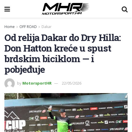
Home
OFF ROAD
Dakar
Od relija Dakar do Dry Hilla:
Don Hatton kreće u spust
brdskim biciklom — i
pobjeđuje
by
MotorsportHR
22/05/2026