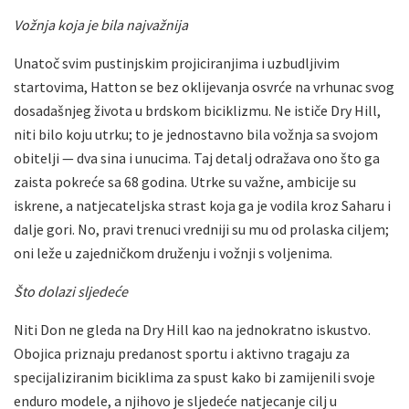
Vožnja koja je bila najvažnija
Unatoč svim pustinjskim projiciranjima i uzbudljivim
startovima, Hatton se bez oklijevanja osvrće na vrhunac svog
dosadašnjeg života u brdskom biciklizmu. Ne ističe Dry Hill,
niti bilo koju utrku; to je jednostavno bila vožnja sa svojom
obitelji — dva sina i unucima. Taj detalj odražava ono što ga
zaista pokreće sa 68 godina. Utrke su važne, ambicije su
iskrene, a natjecateljska strast koja ga je vodila kroz Saharu i
dalje gori. No, pravi trenuci vredniji su mu od prolaska ciljem;
oni leže u zajedničkom druženju i vožnji s voljenima.
Što dolazi sljedeće
Niti Don ne gleda na Dry Hill kao na jednokratno iskustvo.
Obojica priznaju predanost sportu i aktivno tragaju za
specijaliziranim biciklima za spust kako bi zamijenili svoje
enduro modele, a njihovo je sljedeće natjecanje cilj u