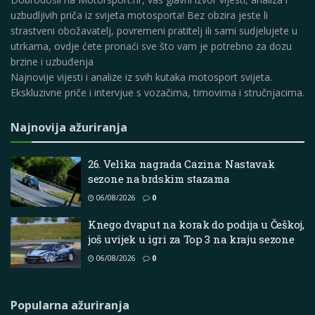
uzbudljivih priča iz svijeta motosporta! Bez obzira jeste li
strastveni obožavatelj, povremeni pratitelj ili sami sudjelujete u
utrkama, ovdje ćete pronaći sve što vam je potrebno za dozu
brzine i uzbuđenja
Najnovije vijesti i analize iz svih kutaka motosport svijeta.
Ekskluzivne priče i intervjue s vozačima, timovima i stručnjacima.
Najnovija ažuriranja
26. Velika nagrada Cazina: Nastavak
sezone na brdskim stazama
06/08/2026
0
Knego dvaput na korak do podija u Češkoj,
još uvijek u igri za Top 3 na kraju sezone
06/08/2026
0
Popularna ažuriranja