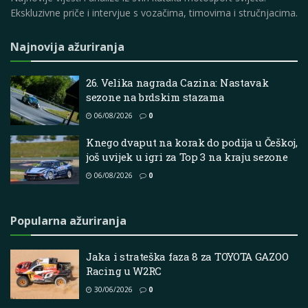
Ekskluzivne priče i intervjue s vozačima, timovima i stručnjacima.
Najnovija ažuriranja
26. Velika nagrada Cazina: Nastavak
sezone na brdskim stazama
06/08/2026
0
Knego dvaput na korak do podija u Češkoj,
još uvijek u igri za Top 3 na kraju sezone
06/08/2026
0
Popularna ažuriranja
Jaka i strateška faza 8 za TOYOTA GAZOO
Racing u W2RC
30/06/2026
0