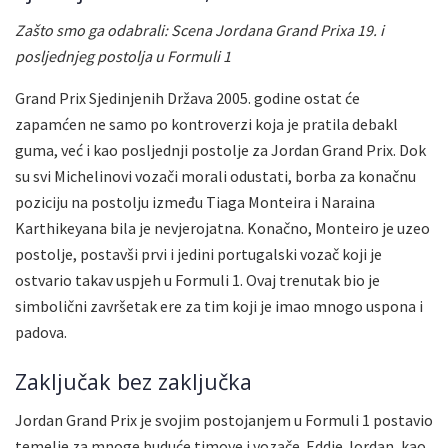
Zašto smo ga odabrali: Scena Jordana Grand Prixa 19. i
posljednjeg postolja u Formuli 1
Grand Prix Sjedinjenih Država 2005. godine ostat će
zapamćen ne samo po kontroverzi koja je pratila debakl
guma, već i kao posljednji postolje za Jordan Grand Prix. Dok
su svi Michelinovi vozači morali odustati, borba za konačnu
poziciju na postolju između Tiaga Monteira i Naraina
Karthikeyana bila je nevjerojatna. Konačno, Monteiro je uzeo
postolje, postavši prvi i jedini portugalski vozač koji je
ostvario takav uspjeh u Formuli 1. Ovaj trenutak bio je
simbolični završetak ere za tim koji je imao mnogo uspona i
padova.
Zaključak bez zaključka
Jordan Grand Prix je svojim postojanjem u Formuli 1 postavio
temelje za mnoge buduće timove i vozače. Eddie Jordan, kao