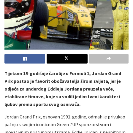
Tijekom 15-godišnje čarolije u Formuli 1, Jordan Grand
Prix postao je favorit obožavatelja širom svijeta, jer je
odjeća za underdog Eddieja Jordana preuzela veće,
etablirane timove, koje su vodili jedinstveni karakter i
ljubav prema sportu svog osnivača.
Jordan Grand Prix, osnovan 1991. godine, odmah je privukao
pažnju s svojim iconicnim Green 7UP sponzorstvom i
inovativnim pristupom utrkama. Eddie Jordan, s neupitnom