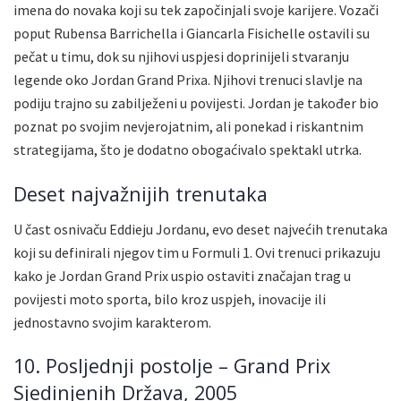
imena do novaka koji su tek započinjali svoje karijere. Vozači
poput Rubensa Barrichella i Giancarla Fisichelle ostavili su
pečat u timu, dok su njihovi uspjesi doprinijeli stvaranju
legende oko Jordan Grand Prixa. Njihovi trenuci slavlje na
podiju trajno su zabilježeni u povijesti. Jordan je također bio
poznat po svojim nevjerojatnim, ali ponekad i riskantnim
strategijama, što je dodatno obogaćivalo spektakl utrka.
Deset najvažnijih trenutaka
U čast osnivaču Eddieju Jordanu, evo deset najvećih trenutaka
koji su definirali njegov tim u Formuli 1. Ovi trenuci prikazuju
kako je Jordan Grand Prix uspio ostaviti značajan trag u
povijesti moto sporta, bilo kroz uspjeh, inovacije ili
jednostavno svojim karakterom.
10. Posljednji postolje – Grand Prix
Sjedinjenih Država, 2005