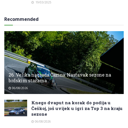
19/03/2025
Recommended
26. Velika nagrada Cazina: Nastavak sezone na
brdskim stazama
06/08/2026
Knego dvaput na korak do podija u
Češkoj, još uvijek u igri za Top 3 na kraju
sezone
06/08/2026