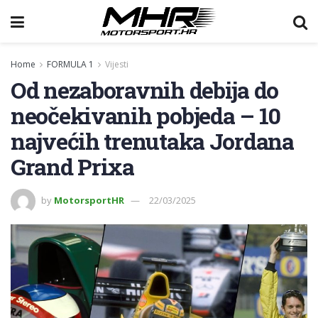
Home
FORMULA 1
Vijesti
Od nezaboravnih debija do
neočekivanih pobjeda – 10
najvećih trenutaka Jordana
Grand Prixa
by
MotorsportHR
22/03/2025