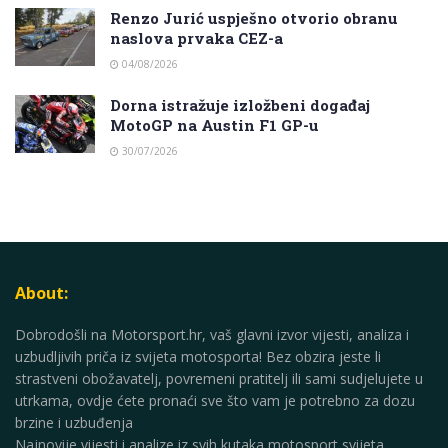
Renzo Jurić uspješno otvorio obranu
naslova prvaka CEZ-a
04/08/2026
Dorna istražuje izložbeni događaj
MotoGP na Austin F1 GP-u
30/07/2026
About:
Dobrodošli na Motorsport.hr, vaš glavni izvor vijesti, analiza i
uzbudljivih priča iz svijeta motosporta! Bez obzira jeste li
strastveni obožavatelj, povremeni pratitelj ili sami sudjelujete u
utrkama, ovdje ćete pronaći sve što vam je potrebno za dozu
brzine i uzbuđenja
Najnovije vijesti i analize iz svih kutaka motosport svijeta.