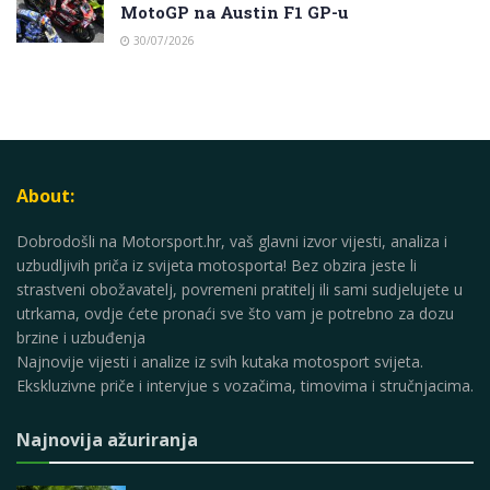
MotoGP na Austin F1 GP-u
30/07/2026
About:
Dobrodošli na Motorsport.hr, vaš glavni izvor vijesti, analiza i
uzbudljivih priča iz svijeta motosporta! Bez obzira jeste li
strastveni obožavatelj, povremeni pratitelj ili sami sudjelujete u
utrkama, ovdje ćete pronaći sve što vam je potrebno za dozu
brzine i uzbuđenja
Najnovije vijesti i analize iz svih kutaka motosport svijeta.
Ekskluzivne priče i intervjue s vozačima, timovima i stručnjacima.
Najnovija ažuriranja