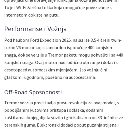
Tu je i Wi-Fi žarišna točka koja omogućuje povezivanje s
internetom dok ste na putu.
Performanse i Vožnja
Pod haubom Ford Expedition 2025. nalazi se 3,5-litreni twin-
turbo V6 motor koji standardno isporučuje 400 konjskih
snaga, dok se verzije u Tremor paketu mogu pohvaliti i sa 440
konjskih snaga. Ovaj motor nudi odlično ubrzanje i dolazi s
desetopeed automatskim mjenjačem, što vožnju čini
glatkom i ugodnom, posebno na autocestama.
Off-Road Sposobnosti
Tremor verzija predstavlja pravu revoluciju za ovaj model, s
poboljšanim kutovima pristupa i odlaska, dodanim
zaštitama donjeg dijela vozila i grickalicama od 33-inčnih sve
terenskih guma. Elektronski dodaci poput puzanja stijena i