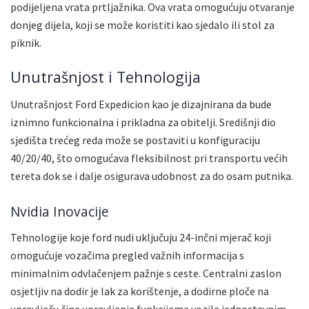
podijeljena vrata prtljažnika. Ova vrata omogućuju otvaranje
donjeg dijela, koji se može koristiti kao sjedalo ili stol za
piknik.
Unutrašnjost i Tehnologija
Unutrašnjost Ford Expedicion kao je dizajnirana da bude
iznimno funkcionalna i prikladna za obitelji. Središnji dio
sjedišta trećeg reda može se postaviti u konfiguraciju
40/20/40, što omogućava fleksibilnost pri transportu većih
tereta dok se i dalje osigurava udobnost za do osam putnika.
Nvidia Inovacije
Tehnologije koje ford nudi uključuju 24-inčni mjerač koji
omogućuje vozačima pregled važnih informacija s
minimalnim odvlačenjem pažnje s ceste. Centralni zaslon
osjetljiv na dodir je lak za korištenje, a dodirne ploče na
upravljaču čine upravljanje funkcijama vozila jednostavnim.