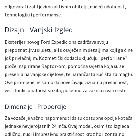
odgovarati zahtjevima aktivnih obitelji, nudeći udobnost,
tehnologiju i performanse.
Dizajn i Vanjski Izgled
Eksterijer novog Ford Expediciona zadržava svoju
prepoznatljivu siluetu, ali s osvježenim detaljima koji ga čine
još privlačnijim. Kozmetički dodaci uključuju "perforirane"
ploče inspirirane Raptor-om, pomoćna svjetla koja su se
preselila na vanjske dijelove, te narančasta kućišta za maglu.
Ove promjene ne samo da povećavaju vizualnu privlačnost,
već i funkcionalnost vozila, posebno za vožnju izvan ceste.
Dimenzije i Proporcije
Za vozače je važno napomenuti da su dostupne opcije kotača
jednake nevjerojatnih 24 inča. Ovaj model, osim što izgleda
odlično, nudi i impresivnu praktičnost kroz horizontalno