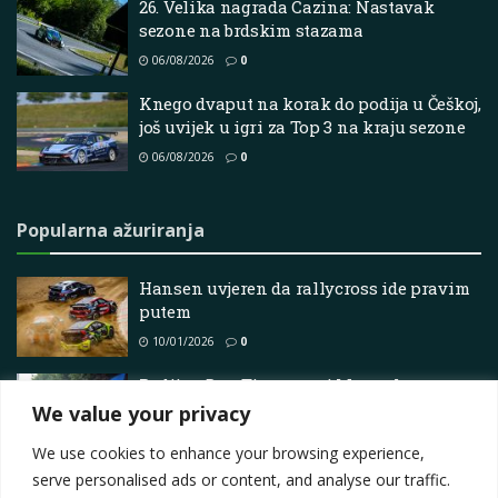
26. Velika nagrada Cazina: Nastavak
sezone na brdskim stazama
06/08/2026
0
Knego dvaput na korak do podija u Češkoj,
još uvijek u igri za Top 3 na kraju sezone
06/08/2026
0
Popularna ažuriranja
Hansen uvjeren da rallycross ide pravim
putem
10/01/2026
0
Podij za Duo Tipperary i Monaghan na
Europskom prvenstvu u Italiji
We value your privacy
18/07/2025
0
We use cookies to enhance your browsing experience,
serve personalised ads or content, and analyse our traffic.