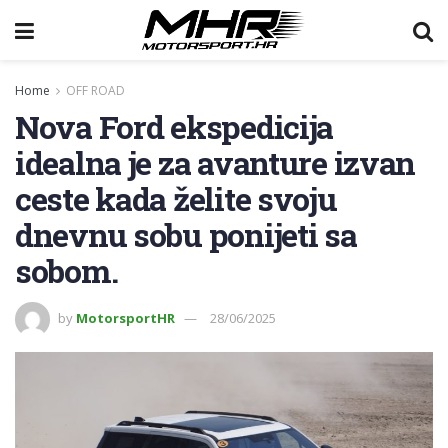
Home
OFF ROAD
Nova Ford ekspedicija
idealna je za avanture izvan
ceste kada želite svoju
dnevnu sobu ponijeti sa
sobom.
by
MotorsportHR
28/06/2025