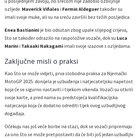
u posljednjem zavoju, no srećom nije zadobio ozbiljnije
ozljede.
Maverick Viñales
i
Fermin Aldeguer
također su
imali svoje muke, ali su na sreću završili bez težih posljedica.
Enea Bastianini
je bio odsutan zbog upale slijepog crijeva,
što se također odrazilo na raspoložive vozače, dok su
Luca
Marini
i
Takaaki Nakagami
imali svoje izazove s ozljedama.
Zaključne misli o praksi
Kao što se može vidjeti, prva slobodna praksa za Njemački
MotoGP 2025. donijela je uzbuđenja i natjecateljsku napetost
koja će se sigurno nastaviti i tijekom vikenda. Vozači su otkrili
svoje karte, a pred nama su predstojeća kvalifikacijska
natjecanja koja će dodatno odrediti tijek ovog uzbudljivog
događaja.
Očekuju nas još veće borbe na stazi, dok se vozači pripremaju
za ono što se može pretpostaviti da će biti još jedan uzbudljiv