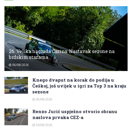
26. Velika nagrada Cazina: Nastavak sezone na
brdskim stazama
06/08/2026
Knego dvaput na korak do podija u
Češkoj, još uvijek u igri za Top 3 na kraju
sezone
06/08/2026
Renzo Jurić uspješno otvorio obranu
naslova prvaka CEZ-a
04/08/2026