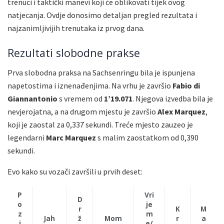
trenuci i taktički manevi koji će oblikovati tijek ovog
natjecanja. Ovdje donosimo detaljan pregled rezultata i
najzanimljivijih trenutaka iz prvog dana.
Rezultati slobodne prakse
Prva slobodna praksa na Sachsenringu bila je ispunjena
napetostima i iznenađenjima. Na vrhu je završio
Fabio di
Giannantonio
s vremem od
1’19.071
. Njegova izvedba bila je
nevjerojatna, a na drugom mjestu je završio
Alex Marquez
,
koji je zaostal za 0,337 sekundi. Treće mjesto zauzeo je
legendarni
Marc Marquez
s malim zaostatkom od 0,390
sekundi.
Evo kako su vozači završili u prvih deset:
P
Vri
D
o
je
r
K
M
z
m
Jah
ž
Mom
r
a
i
e/