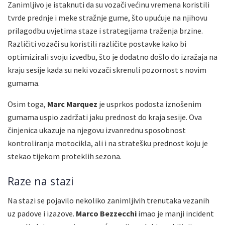
Zanimljivo je istaknuti da su vozači većinu vremena koristili
tvrde prednje i meke stražnje gume, što upućuje na njihovu
prilagodbu uvjetima staze i strategijama traženja brzine.
Različiti vozači su koristili različite postavke kako bi
optimizirali svoju izvedbu, što je dodatno došlo do izražaja na
kraju sesije kada su neki vozači skrenuli pozornost s novim
gumama.
Osim toga,
Marc Marquez
je usprkos podosta iznošenim
gumama uspio zadržati jaku prednost do kraja sesije. Ova
činjenica ukazuje na njegovu izvanrednu sposobnost
kontroliranja motocikla, ali i na stratešku prednost koju je
stekao tijekom proteklih sezona.
Raze na stazi
Na stazi se pojavilo nekoliko zanimljivih trenutaka vezanih
uz padove i izazove.
Marco Bezzecchi
imao je manji incident