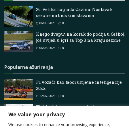
26. Velika nagrada Cazina: Nastavak
sezone na brdskim stazama
06/08/2026
0
Knego dvaput na korak do podija u Češkoj,
još uvijek u igri za Top 3 na kraju sezone
06/08/2026
0
Popularna ažuriranja
F1 vozači kao taoci umjetne inteligencije
2026.
22/07/2026
0
Tickford Autosport potpisuje novu
zvijezdu u usponu – Supercars
We value your privacy
21/07/2026
0
We use cookies to enhance your browsing experience,