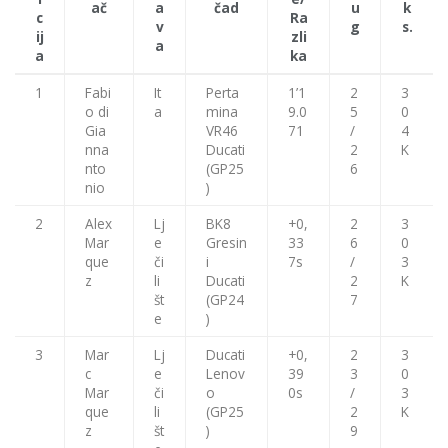
ač
a
čad
u
k
c
Ra
v
g
s.
ij
zli
a
a
ka
1
Fabi
It
Perta
1’1
2
3
o di
a
mina
9.0
5
0
Gia
VR46
71
/
4
nna
Ducati
2
K
nto
(GP25
6
nio
)
2
Alex
Lj
BK8
+0,
2
3
Mar
e
Gresin
33
6
0
que
či
i
7s
/
3
z
li
Ducati
2
K
št
(GP24
7
e
)
3
Mar
Lj
Ducati
+0,
2
3
c
e
Lenov
39
3
0
Mar
či
o
0s
/
3
que
li
(GP25
2
K
z
št
)
9