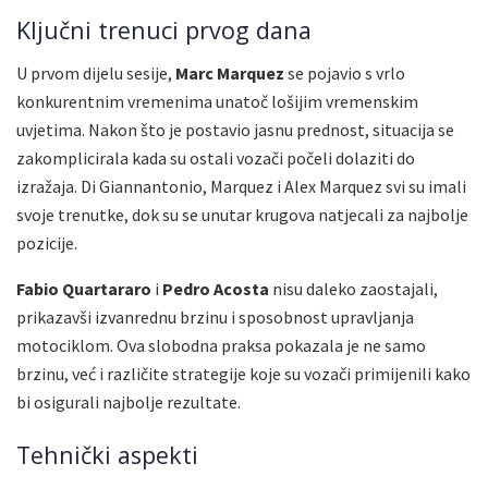
Ključni trenuci prvog dana
U prvom dijelu sesije,
Marc Marquez
se pojavio s vrlo
konkurentnim vremenima unatoč lošijim vremenskim
uvjetima. Nakon što je postavio jasnu prednost, situacija se
zakomplicirala kada su ostali vozači počeli dolaziti do
izražaja. Di Giannantonio, Marquez i Alex Marquez svi su imali
svoje trenutke, dok su se unutar krugova natjecali za najbolje
pozicije.
Fabio Quartararo
i
Pedro Acosta
nisu daleko zaostajali,
prikazavši izvanrednu brzinu i sposobnost upravljanja
motociklom. Ova slobodna praksa pokazala je ne samo
brzinu, već i različite strategije koje su vozači primijenili kako
bi osigurali najbolje rezultate.
Tehnički aspekti