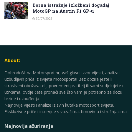
Dorna istražuje izložbeni događaj
MotoGP na Austin F1 GP-u
30/07/2026
About:
Dobrodošli na Motorsport.hr, vaš glavni izvor vijesti, analiza i
uzbudljivih priča iz svijeta motosporta! Bez obzira jeste li
strastveni obožavatelj, povremeni pratitelj ili sami sudjelujete u
utrkama, ovdje ćete pronaći sve što vam je potrebno za dozu
brzine i uzbuđenja
Najnovije vijesti i analize iz svih kutaka motosport svijeta.
Ekskluzivne priče i intervjue s vozačima, timovima i stručnjacima.
Najnovija ažuriranja