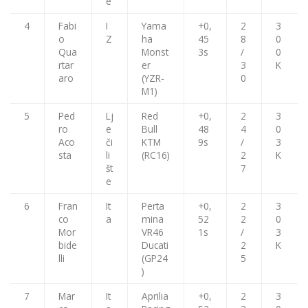
e
4
Fabi
I
Yama
+0,
2
3
o
Z
ha
45
8
0
Qua
Monst
3s
/
0
rtar
er
3
K
aro
(YZR-
0
M1)
5
Ped
Lj
Red
+0,
2
3
ro
e
Bull
48
4
0
Aco
či
KTM
9s
/
3
sta
li
(RC16)
2
K
št
7
e
6
Fran
It
Perta
+0,
2
3
co
a
mina
52
2
0
Mor
VR46
1s
/
3
bide
Ducati
2
K
lli
(GP24
5
)
7
Mar
It
Aprilia
+0,
2
3