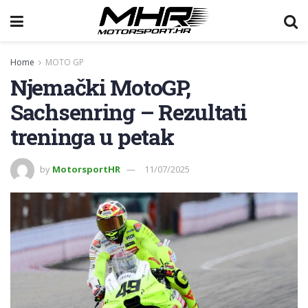
Home
MOTO GP
Njemački MotoGP,
Sachsenring – Rezultati
treninga u petak
by
MotorsportHR
11/07/2025