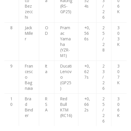
co
a
Racing
52
3
0
Bez
(RS-
4s
/
6
zecc
GP25)
2
K
hi
6
8
Jack
O
Pram
+0,
2
3
Mille
D
ac
56
5
0
r
Yama
6s
/
3
ha
2
K
(YZR-
8
M1)
9
Fran
It
Ducati
+0,
2
3
cesc
a
Lenov
62
3
0
o
o
7s
/
7
Bag
(GP25
2
K
naia
)
6
1
Bra
R
Red
+0,
2
3
0
d
S
Bull
66
5
0
Bind
A
KTM
2s
/
6
er
(RC16)
2
K
6