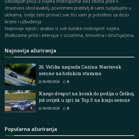
uzbudljivih priča iz svijeta motosporta! Bez obzira jeste li
strastveni obožavatelj, povremeni pratitelj ili sami sudjelujete u
utrkama, ovdje ćete pronaći sve što vam je potrebno za dozu
brzine i uzbuđenja
Najnovije vijesti i analize iz svih kutaka motosport svijeta.
Ekskluzivne priče i intervjue s vozačima, timovima i stručnjacima.
Najnovija ažuriranja
26. Velika nagrada Cazina: Nastavak
sezone na brdskim stazama
06/08/2026
0
Knego dvaput na korak do podija u Češkoj,
još uvijek u igri za Top 3 na kraju sezone
06/08/2026
0
Popularna ažuriranja