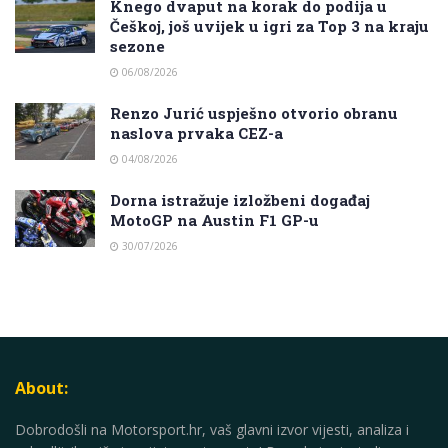
Knego dvaput na korak do podija u
Češkoj, još uvijek u igri za Top 3 na kraju
sezone
06/08/2026
Renzo Jurić uspješno otvorio obranu
naslova prvaka CEZ-a
04/08/2026
Dorna istražuje izložbeni događaj
MotoGP na Austin F1 GP-u
30/07/2026
About:
Dobrodošli na Motorsport.hr, vaš glavni izvor vijesti, analiza i