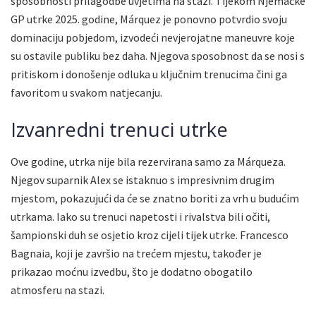
sposobnosti prilagodbe uvjetima na stazi. Tijekom Njemačke
GP utrke 2025. godine, Márquez je ponovno potvrdio svoju
dominaciju pobjedom, izvodeći nevjerojatne maneuvre koje
su ostavile publiku bez daha. Njegova sposobnost da se nosi s
pritiskom i donošenje odluka u ključnim trenucima čini ga
favoritom u svakom natjecanju.
Izvanredni trenuci utrke
Ove godine, utrka nije bila rezervirana samo za Márqueza.
Njegov suparnik Alex se istaknuo s impresivnim drugim
mjestom, pokazujući da će se znatno boriti za vrh u budućim
utrkama. Iako su trenuci napetosti i rivalstva bili očiti,
šampionski duh se osjetio kroz cijeli tijek utrke. Francesco
Bagnaia, koji je završio na trećem mjestu, također je
prikazao moćnu izvedbu, što je dodatno obogatilo
atmosferu na stazi.