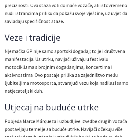
preciznosti. Ova staza voli domaće vozače, ali istovremeno
nudi i strancima priliku da pokažu svoje vještine, uz uvjet da
savladaju specifičnost staze.
Veze i tradicije
Njemačka GP nije samo sportski događaj; to je i društvena
manifestacija. Uz utrku, navijači uživaju u festivalu
motociklizma s brojnim događanjima, koncertima i
aktivnostima. Ovo postaje prilika za zajedništvo među
ljubiteljima motosporta, stvarajući vezu koja nadilazi samo
natjecateljski duh.
Utjecaj na buduće utrke
Pobjeda Marce Márqueza i uzbudljive izvedbe drugih vozača
postavljaju temelje za buduće utrke. Navijači očekuju više
spektakularnih izdanja i uzbudljivih borbi za bodove, dok