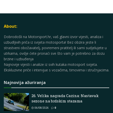
About:
Dobrodošli na Motorsport.hr, vaš glavni izvor vijesti, analiza i
uzbudljivih priča iz svijeta motosporta! Bez obzira jeste li
strastveni obožavatelj, povremeni pratitelj ili sami sudjelujete u
utrkama, ovdje ćete pronaći sve što vam je potrebno za dozu
brzine i uzbuđenja
Najnovije vijesti i analize iz svih kutaka motosport svijeta.
Ekskluzivne priče i intervjue s vozačima, timovima i stručnjacima.
Najnovija ažuriranja
26. Velika nagrada Cazina: Nastavak
sezone na brdskim stazama
06/08/2026
0