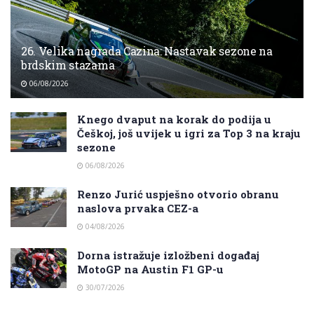
26. Velika nagrada Cazina: Nastavak sezone na
brdskim stazama
06/08/2026
Knego dvaput na korak do podija u
Češkoj, još uvijek u igri za Top 3 na kraju
sezone
06/08/2026
Renzo Jurić uspješno otvorio obranu
naslova prvaka CEZ-a
04/08/2026
Dorna istražuje izložbeni događaj
MotoGP na Austin F1 GP-u
30/07/2026