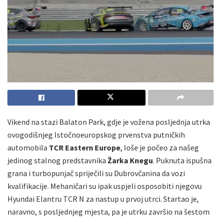
Vikend na stazi Balaton Park, gdje je vožena posljednja utrka
ovogodišnjeg Istočnoeuropskog prvenstva putničkih
automobila
TCR Eastern Europe
, loše je počeo za našeg
jedinog stalnog predstavnika
Žarka Knegu
. Puknuta ispušna
grana i turbopunjač spriječili su Dubrovčanina da vozi
kvalifikacije. Mehaničari su ipak uspjeli osposobiti njegovu
Hyundai Elantru TCR N za nastup u prvoj utrci. Startao je,
naravno, s posljednjeg mjesta, pa je utrku završio na šestom