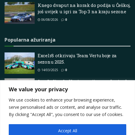
Knego dvaput na korak do podija u Češkoj,
još uvijek u igri za Top 3 na kraju sezone
06/08/2026
0
Popularna ažuriranja
Excelr8 otkrivaju Team Vertu boje za
sezonu 2025.
14/03/2025
0
3 najbolje trkačke igre prije nego što izađe
Forza Horizon 6
We value your privacy
12/04/2026
0
We use cookies to enhance your browsing experience,
serve personalised ads or content, and analyse our traffic.
By clicking "Accept All", you consent to our use of cookies.
Accept All
Impressum
About
Contact
Join Us