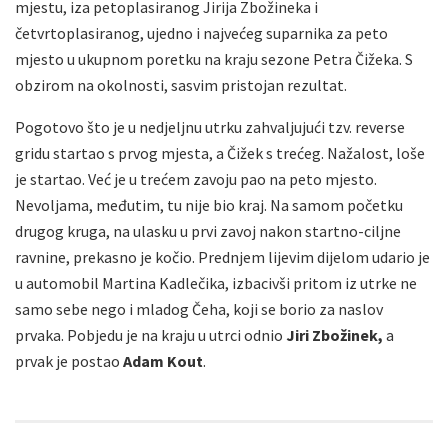
mjestu, iza petoplasiranog Jirija Zbožineka i
četvrtoplasiranog, ujedno i najvećeg suparnika za peto
mjesto u ukupnom poretku na kraju sezone Petra Čižeka. S
obzirom na okolnosti, sasvim pristojan rezultat.
Pogotovo što je u nedjeljnu utrku zahvaljujući tzv. reverse
gridu startao s prvog mjesta, a Čižek s trećeg. Nažalost, loše
je startao. Već je u trećem zavoju pao na peto mjesto.
Nevoljama, međutim, tu nije bio kraj. Na samom početku
drugog kruga, na ulasku u prvi zavoj nakon startno-ciljne
ravnine, prekasno je kočio. Prednjem lijevim dijelom udario je
u automobil Martina Kadlečika, izbacivši pritom iz utrke ne
samo sebe nego i mladog Čeha, koji se borio za naslov
prvaka. Pobjedu je na kraju u utrci odnio
Jiri Zbožinek,
a
prvak je postao
Adam Kout
.