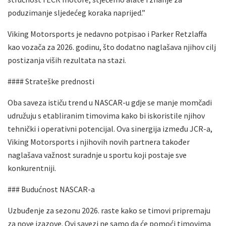
poduzimanje sljedećeg koraka naprijed.”
Viking Motorsports je nedavno potpisao i Parker Retzlaffa
kao vozača za 2026. godinu, što dodatno naglašava njihov cilj
postizanja viših rezultata na stazi.
#### Strateške prednosti
Oba saveza ističu trend u NASCAR-u gdje se manje momčadi
udružuju s etabliranim timovima kako bi iskoristile njihov
tehnički i operativni potencijal. Ova sinergija između JCR-a,
Viking Motorsports i njihovih novih partnera također
naglašava važnost suradnje u sportu koji postaje sve
konkurentniji.
### Budućnost NASCAR-a
Uzbuđenje za sezonu 2026. raste kako se timovi pripremaju
za nove izazove. Ovi savezi ne samo da će pomoći timovima