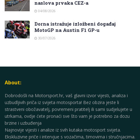
naslova prvaka CEZ-a
04/08/2026
Dorna istražuje izložbeni događaj
MotoGP na Austin F1 GP-u
30/07/2026
About:
Dobrodošli na Motorsport.hr, vaš glavni izvor vijesti, analiza i
uzbudljivih priča iz svijeta motosporta! Bez obzira jeste li
strastveni obožavatelj, povremeni pratitelj ili sami sudjelujete u
utrkama, ovdje ćete pronaći sve što vam je potrebno za dozu
brzine i uzbuđenja
Najnovije vijesti i analize iz svih kutaka motosport svijeta.
Ekskluzivne priče i intervjue s vozačima, timovima i stručnjacima.