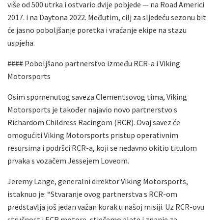
više od 500 utrka i ostvario dvije pobjede — na Road Americi
2017. i na Daytona 2022. Međutim, cilj za sljedeću sezonu bit
će jasno poboljšanje poretka i vraćanje ekipe na stazu
uspjeha.
#### Poboljšano partnerstvo između RCR-a i Viking
Motorsports
Osim spomenutog saveza Clementsovog tima, Viking
Motorsports je također najavio novo partnerstvo s
Richardom Childress Racingom (RCR). Ovaj savez će
omogućiti Viking Motorsports pristup operativnim
resursima i podršci RCR-a, koji se nedavno okitio titulom
prvaka s vozačem Jessejem Loveom.
Jeremy Lange, generalni direktor Viking Motorsports,
istaknuo je: “Stvaranje ovog partnerstva s RCR-om
predstavlja još jedan važan korak u našoj misiji. Uz RCR-ovu
stručnost i ECR motore, stječemo alate i znanje za