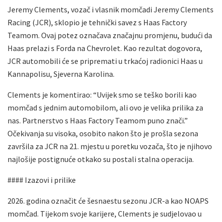
Jeremy Clements, vozač i vlasnik momčadi Jeremy Clements
Racing (JCR), sklopio je tehnički savez s Haas Factory
Teamom. Ovaj potez označava značajnu promjenu, budući da
Haas prelazi s Forda na Chevrolet. Kao rezultat dogovora,
JCR automobili će se pripremati u trkaćoj radionici Haas u
Kannapolisu, Sjeverna Karolina.
Clements je komentirao: “Uvijek smo se teško borili kao
momčad s jednim automobilom, ali ovo je velika prilika za
nas. Partnerstvo s Haas Factory Teamom puno znači.”
Očekivanja su visoka, osobito nakon što je prošla sezona
završila za JCR na 21. mjestu u poretku vozača, što je njihovo
najlošije postignuće otkako su postali stalna operacija.
#### Izazovi i prilike
2026. godina označit će šesnaestu sezonu JCR-a kao NOAPS
momčad. Tijekom svoje karijere, Clements je sudjelovao u