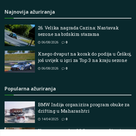
Najnovija ažuriranja
26. Velika nagrada Cazina: Nastavak
sezone na brdskim stazama
06/08/2026
0
Knego dvaput na korak do podija u Češkoj,
još uvijek u igri za Top 3 na kraju sezone
06/08/2026
0
Popularna ažuriranja
BMW Indija organizira program obuke za
drifting u Maharashtri
14/04/2025
0
Katsuta na vrhu, M-Sport se muči: ocjene