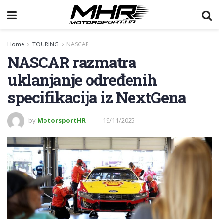
Home
TOURING
NASCAR
NASCAR razmatra
uklanjanje određenih
specifikacija iz NextGena
by
MotorsportHR
19/11/2025