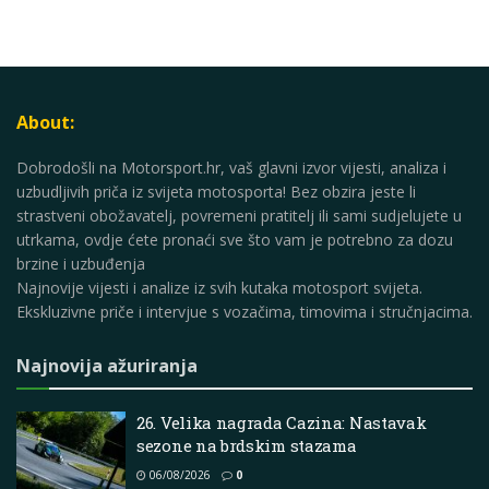
About:
Dobrodošli na Motorsport.hr, vaš glavni izvor vijesti, analiza i
uzbudljivih priča iz svijeta motosporta! Bez obzira jeste li
strastveni obožavatelj, povremeni pratitelj ili sami sudjelujete u
utrkama, ovdje ćete pronaći sve što vam je potrebno za dozu
brzine i uzbuđenja
Najnovije vijesti i analize iz svih kutaka motosport svijeta.
Ekskluzivne priče i intervjue s vozačima, timovima i stručnjacima.
Najnovija ažuriranja
26. Velika nagrada Cazina: Nastavak
sezone na brdskim stazama
06/08/2026
0