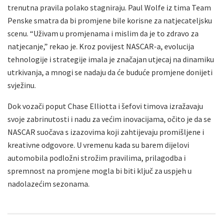
trenutna pravila polako stagniraju. Paul Wolfe iz tima Team
Penske smatra da bi promjene bile korisne za natjecateljsku
scenu. “Uživam u promjenama i mislim da je to zdravo za
natjecanje,” rekao je. Kroz povijest NASCAR-a, evolucija
tehnologije i strategije imala je značajan utjecaj na dinamiku
utrkivanja, a mnogi se nadaju da će buduće promjene donijeti
svježinu.
Dok vozači poput Chase Elliotta i šefovi timova izražavaju
svoje zabrinutosti i nadu za većim inovacijama, očito je da se
NASCAR suočava s izazovima koji zahtijevaju promišljene i
kreativne odgovore. U vremenu kada su barem dijelovi
automobila podložni strožim pravilima, prilagodba i
spremnost na promjene mogla bi biti ključ za uspjeh u
nadolazećim sezonama.