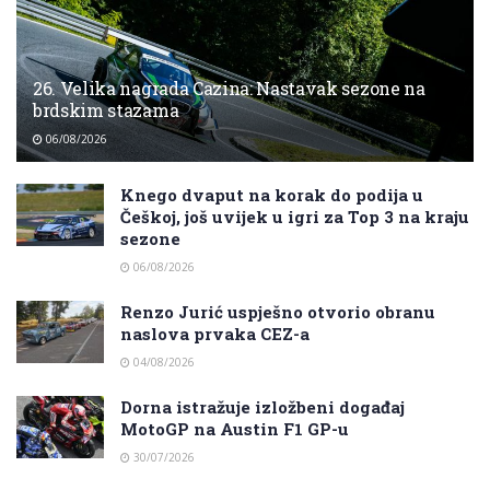
26. Velika nagrada Cazina: Nastavak sezone na
brdskim stazama
06/08/2026
Knego dvaput na korak do podija u
Češkoj, još uvijek u igri za Top 3 na kraju
sezone
06/08/2026
Renzo Jurić uspješno otvorio obranu
naslova prvaka CEZ-a
04/08/2026
Dorna istražuje izložbeni događaj
MotoGP na Austin F1 GP-u
30/07/2026