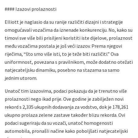
#### Izazovi prolaznosti
Elliott je naglasio da su ranije različiti dizajni i strategije
omogućavali vozačima da iznenade konkurenciju. No, kako su
timovi sve više bili prisiljeni koristiti iste dijelove, prolaznost
među vozačima postala je još veći izazov. Prema njegovi
riječima, “što smo više isti, to je teže biti različiti.” Ova
uniformnost, povezana s pravilnikom, može dodatno otežati
natjecateljsku dinamiku, posebno na stazama sa samo
jednim utorom.
Unatoč tim izazovima, podaci pokazuju da je trenutno više
prolaznosti nego ikad prije. Ove godine je zabilježen novi
rekord s 2,335 ukupnih dodavanja za vodstvo, dok je 178,261
ukupno prolaza zelene zastave također blizu rekorda. Ovi
podaci sugeriraju da su vozači, unatoč homogenosti
automobila, pronašli načine kako poboljšati natjecateljski