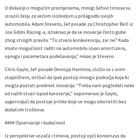
U diskusiji o mogućim promjenama, mnogi šefovi timova su
izrazili želju za većom slobodom u prilagodbi svojih
automobila. Adam Stevens, šef posade za Christopher Bell iz
Joe Gibbs Racing-a, istaknuo je da se inovacije često gube
zbog strogih pravila. “To stvara konkurenciju, zar ne? Kada
imate mogućnost raditi na automobilu izvan amortizera,
opruga i parametara podešavanja,” rekao je Stevens.
Chris Gayle, šef posade Dennyja Hamlina, složio se s ovim
stajalištem, ističući da ipak postoji mnogo područja koja bi
mogla postati predmet inovacija. “Treba nam pogledati neke
od naših stvari ispod karoserije,” napomenuo je Gayle,
sugerirajući da postoje prilike koje se mogu iskoristiti bez
dodatnih troškova.
#### Opservacije i budućnost
Iz perspektive vozača i timova, postoji opći konsenzus da