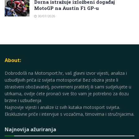
Dorna istražuje izložbeni događaj
MotoGP na Austin F1 GP-u
30/07/2026
About:
Dobrodošli na Motorsport.hr, vaš glavni izvor vijesti, analiza i
uzbudljivih priča iz svijeta motosporta! Bez obzira jeste li
strastveni obožavatelj, povremeni pratitelj ili sami sudjelujete u
utrkama, ovdje ćete pronaći sve što vam je potrebno za dozu
brzine i uzbuđenja
Najnovije vijesti i analize iz svih kutaka motosport svijeta.
Ekskluzivne priče i intervjue s vozačima, timovima i stručnjacima.
Najnovija ažuriranja