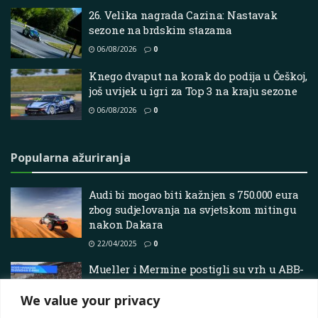
26. Velika nagrada Cazina: Nastavak
sezone na brdskim stazama
06/08/2026
0
Knego dvaput na korak do podija u Češkoj,
još uvijek u igri za Top 3 na kraju sezone
06/08/2026
0
Popularna ažuriranja
Audi bi mogao biti kažnjen s 750.000 eura
zbog sudjelovanja na svjetskom mitingu
nakon Dakara
22/04/2025
0
Mueller i Mermine postigli su vrh u ABB-
u inženjerskom na Outlanu nakon
We value your privacy
Šangaja
06/06/2025
0