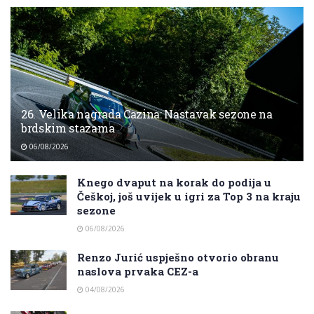
26. Velika nagrada Cazina: Nastavak sezone na
brdskim stazama
06/08/2026
Knego dvaput na korak do podija u
Češkoj, još uvijek u igri za Top 3 na kraju
sezone
06/08/2026
Renzo Jurić uspješno otvorio obranu
naslova prvaka CEZ-a
04/08/2026