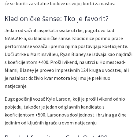
će se boriti za vitalne bodove u svojoj borbi za naslov.
Kladioničke šanse: Tko je favorit?
Jedan od važnih aspekata svake utrke, pogotovo kod
NASCAR-a, su kladioničke šanse. Kladionice pomno prate
performanse vozača i prema njima postavljaju koeficijente.
Uoči utrke u Martinsvilleu, Ryan Blaney se izdvaja kao najdraži
s koeficijentom +400. Prošli vikend, na utrci u Homestead-
Miami, Blaney je proveo impresivnih 124 kruga u vodstvu, ali
je nažalost doživio kvar motora koji mu je prekinuo
natjecanje.
Dugogodišnji vozač Kyle Larson, koji je prošli vikend odnio
pobjedu, također je jedan od glavnih kandidata s
koeficijentom +500. Larsonova dosljednost i brzina ga čine
jedinim od ključnih igrača u ovom natjecanju.