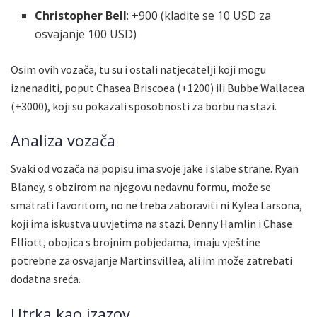
Christopher Bell
: +900 (kladite se 10 USD za
osvajanje 100 USD)
Osim ovih vozača, tu su i ostali natjecatelji koji mogu
iznenaditi, poput Chasea Briscoea (+1200) ili Bubbе Wallacea
(+3000), koji su pokazali sposobnosti za borbu na stazi.
Analiza vozača
Svaki od vozača na popisu ima svoje jake i slabe strane. Ryan
Blaney, s obzirom na njegovu nedavnu formu, može se
smatrati favoritom, no ne treba zaboraviti ni Kylea Larsona,
koji ima iskustva u uvjetima na stazi. Denny Hamlin i Chase
Elliott, obojica s brojnim pobjedama, imaju vještine
potrebne za osvajanje Martinsvillea, ali im može zatrebati
dodatna sreća.
Utrka kao izazov