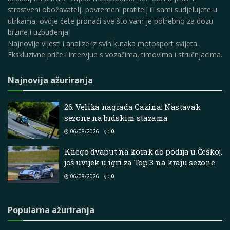
strastveni obožavatelj, povremeni pratitelj ili sami sudjelujete u
utrkama, ovdje ćete pronaći sve što vam je potrebno za dozu
brzine i uzbuđenja
Najnovije vijesti i analize iz svih kutaka motosport svijeta.
Ekskluzivne priče i intervjue s vozačima, timovima i stručnjacima.
Najnovija ažuriranja
26. Velika nagrada Cazina: Nastavak
sezone na brdskim stazama
06/08/2026
0
Knego dvaput na korak do podija u Češkoj,
još uvijek u igri za Top 3 na kraju sezone
06/08/2026
0
Popularna ažuriranja