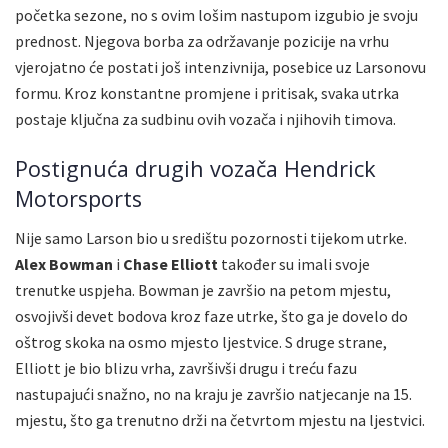
početka sezone, no s ovim lošim nastupom izgubio je svoju
prednost. Njegova borba za održavanje pozicije na vrhu
vjerojatno će postati još intenzivnija, posebice uz Larsonovu
formu. Kroz konstantne promjene i pritisak, svaka utrka
postaje ključna za sudbinu ovih vozača i njihovih timova.
Postignuća drugih vozača Hendrick
Motorsports
Nije samo Larson bio u središtu pozornosti tijekom utrke.
Alex Bowman
i
Chase Elliott
također su imali svoje
trenutke uspjeha. Bowman je završio na petom mjestu,
osvojivši devet bodova kroz faze utrke, što ga je dovelo do
oštrog skoka na osmo mjesto ljestvice. S druge strane,
Elliott je bio blizu vrha, završivši drugu i treću fazu
nastupajući snažno, no na kraju je završio natjecanje na 15.
mjestu, što ga trenutno drži na četvrtom mjestu na ljestvici.