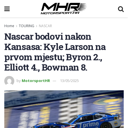
Home
TOURING
NASCAR
Nascar bodovi nakon
Kansasa: Kyle Larson na
prvom mjestu; Byron 2.,
Elliott 4., Bowman 8.
by
MotorsportHR
13/05/2025