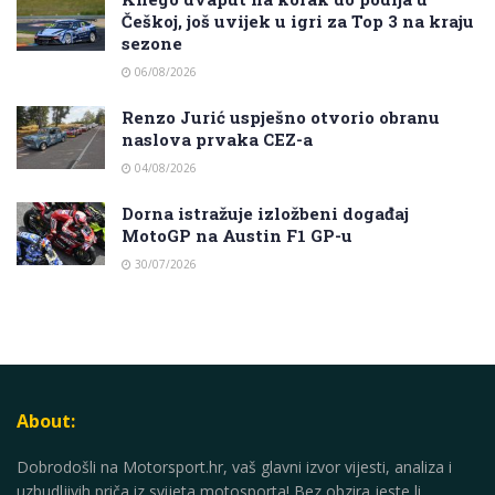
Češkoj, još uvijek u igri za Top 3 na kraju
sezone
06/08/2026
Renzo Jurić uspješno otvorio obranu
naslova prvaka CEZ-a
04/08/2026
Dorna istražuje izložbeni događaj
MotoGP na Austin F1 GP-u
30/07/2026
About:
Dobrodošli na Motorsport.hr, vaš glavni izvor vijesti, analiza i
uzbudljivih priča iz svijeta motosporta! Bez obzira jeste li