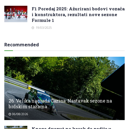
F1 Poredaj 2025: Ažurirani bodovi vozača
i konstruktora, rezultati nove sezone
Formule 1
19/03/2025
Recommended
26. Velika nagrada Cazina: Nastavak sezone na
brdskim stazama
06/08/2026
Knego dvaput na korak do podija u