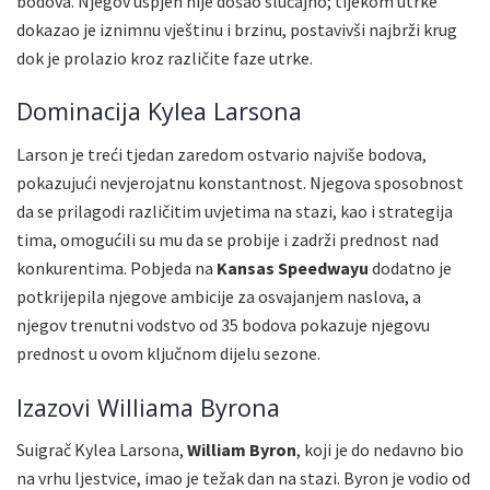
bodova. Njegov uspjeh nije došao slučajno; tijekom utrke
dokazao je iznimnu vještinu i brzinu, postavivši najbrži krug
dok je prolazio kroz različite faze utrke.
Dominacija Kylea Larsona
Larson je treći tjedan zaredom ostvario najviše bodova,
pokazujući nevjerojatnu konstantnost. Njegova sposobnost
da se prilagodi različitim uvjetima na stazi, kao i strategija
tima, omogućili su mu da se probije i zadrži prednost nad
konkurentima. Pobjeda na
Kansas Speedwayu
dodatno je
potkrijepila njegove ambicije za osvajanjem naslova, a
njegov trenutni vodstvo od 35 bodova pokazuje njegovu
prednost u ovom ključnom dijelu sezone.
Izazovi Williama Byrona
Suigrač Kylea Larsona,
William Byron
, koji je do nedavno bio
na vrhu ljestvice, imao je težak dan na stazi. Byron je vodio od