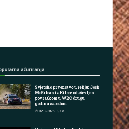
opularna ažuriranja
Svjetsko prvenstvo u reliju: Josh
McErlean iz Kilree oduševljen
povratkom u WRC drugu
godinu zaredom
16/12/2025
0