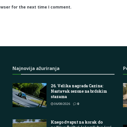
owser for the next time I comment.
Najnovija ažuriranja
P
26. Velika nagrada Cazina:
Nastavak sezone na brdskim
stazama
06/08/2026
0
Knego dvaput na korak do