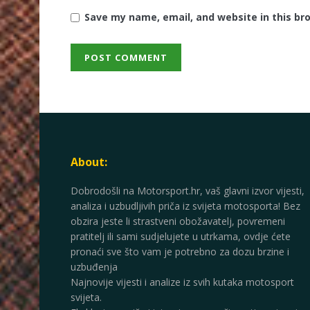
Save my name, email, and website in this br
About:
Dobrodošli na Motorsport.hr, vaš glavni izvor vijesti,
analiza i uzbudljivih priča iz svijeta motosporta! Bez
obzira jeste li strastveni obožavatelj, povremeni
pratitelj ili sami sudjelujete u utrkama, ovdje ćete
pronaći sve što vam je potrebno za dozu brzine i
uzbuđenja
Najnovije vijesti i analize iz svih kutaka motosport
svijeta.