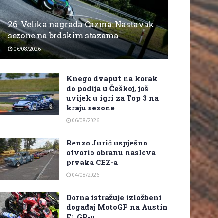
26. Velika nagrada Cazina: Nastavak
sezone na brdskim stazama
06/08/2026
Knego dvaput na korak
do podija u Češkoj, još
uvijek u igri za Top 3 na
kraju sezone
06/08/2026
Renzo Jurić uspješno
otvorio obranu naslova
prvaka CEZ-a
04/08/2026
Dorna istražuje izložbeni
događaj MotoGP na Austin
F1 GP-u