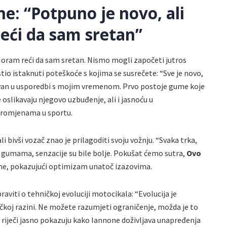
e: “Potpuno je novo, ali
ći da sam sretan”
Moram reći da sam sretan. Nismo mogli započeti jutros
stio istaknuti poteškoće s kojima se susrečete: “Sve je novo,
ivan u usporedbi s mojim vremenom. Prvo postoje gume koje
ve oslikavaju njegovo uzbuđenje, ali i jasnoću u
 promjenama u sportu.
li bivši vozač znao je prilagoditi svoju vožnju. “Svaka trka,
gumama, senzacije su bile bolje. Pokušat ćemo sutra,
Ovo
one, pokazujući optimizam unatoč izazovima.
aviti o tehničkoj evoluciji motocikala: “Evolucija je
koj razini. Ne možete razumjeti ograničenje, možda je to
 riječi jasno pokazuju kako Iannone doživljava unapređenja