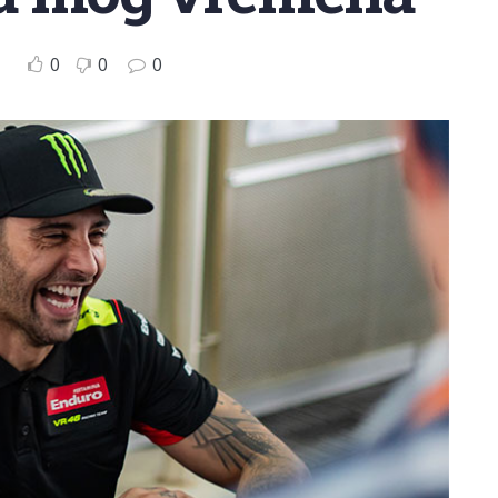
0
0
0