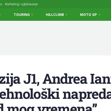
ms
Marketing i oglašavanje
TOURING
HILLCLIMB
MOTO GP
ija J1, Andrea Ia
Tehnološki napreda
d mog vremena”