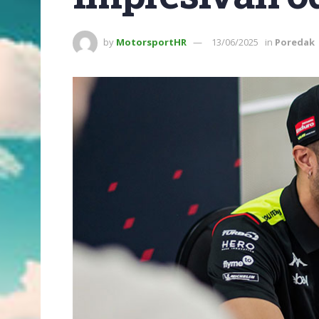
by
MotorsportHR
13/06/2025
in
Poredak