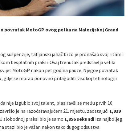
dan povratak MotoGP ovog petka na Malezijskoj Grand
 suspenzije, talijanski jahač brzo je pronašao svoj ritam i
om besplatnih praksi. Ovaj trenutak predstavlja veliki
 u svijet MotoGP nakon pet godina pauze. Njegov povratak
u
, gdje se morao ponovno prilagoditi visokoj tehnologiji
da nije izgubio svoj talent, plasiravši se među prvih 10
 završio je na razočaravajućem 21. mjestu, zaostajući
1,939
 U slobodnoj praksi bio je samo
1,856 sekundi
iza najboljeg
 na stazi bio je važan nakon tako dugog odsustva.