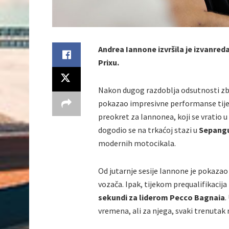
Andrea Iannone izvršila je izvanre
Prixu.
Nakon dugog razdoblja odsutnosti zbog
pokazao impresivne performanse tijek
preokret za Iannonea, koji se vratio
dogodio se na trkaćoj stazi u
Sepang
modernih motocikala.
Od jutarnje sesije Iannone je pokazao 
vozača. Ipak, tijekom prequalifikacija
sekundi za liderom Pecco Bagnaia
.
vremena, ali za njega, svaki trenutak