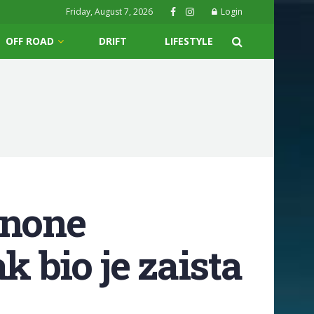
Friday, August 7, 2026
Login
OFF ROAD
DRIFT
LIFESTYLE
nnone
k bio je zaista