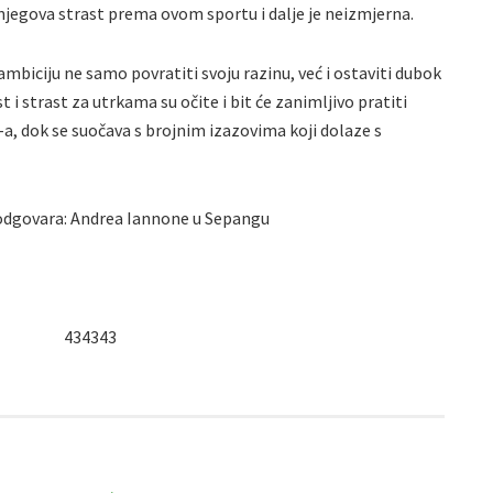
a njegova strast prema ovom sportu i dalje je neizmjerna.
iciju ne samo povratiti svoju razinu, već i ostaviti dubok
i strast za utrkama su očite i bit će zanimljivo pratiti
a, dok se suočava s brojnim izazovima koji dolaze s