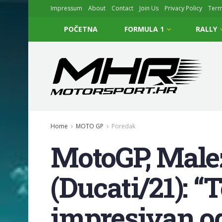
Impressum
About
Contact
Join Us
Privacy Policy
Ter
POČETNA
FORMULA 1
RALLY
Home
MOTO GP
Poredak
MotoGP, Malez
(Ducati/21): “
impresivan o