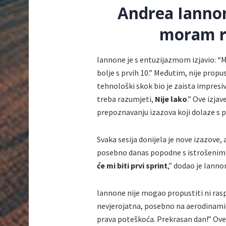
Andrea Iannon
moram re
Iannone je s entuzijazmom izjavio: “
bolje s prvih 10.” Međutim, nije propu
tehnološki skok bio je zaista impres
treba razumjeti,
Nije lako
.” Ove izja
prepoznavanju izazova koji dolaze s
Svaka sesija donijela je nove izazove, a
posebno danas popodne s istrošenim 
će mi biti prvi sprint
,” dodao je Iann
Iannone nije mogao propustiti ni raspr
nevjerojatna, posebno na aerodinamič
prava poteškoća. Prekrasan dan!” Ove