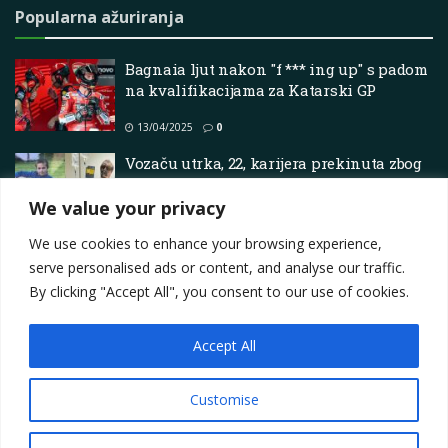
Popularna ažuriranja
Bagnaia ljut nakon "f *** ing up" s padom
na kvalifikacijama za Katarski GP
13/04/2025
0
Vozaču utrka, 22, karijera prekinuta zbog
dijalize bubrega i čekanja na
transplantaciju
We value your privacy
15/12/2025
0
We use cookies to enhance your browsing experience,
serve personalised ads or content, and analyse our traffic.
By clicking "Accept All", you consent to our use of cookies.
Accept All
Impressum
About
Contact
Join Us
Privacy Policy
Terms
Marketing i oglašavanje
Customise
© 2025
Motorsport.hr