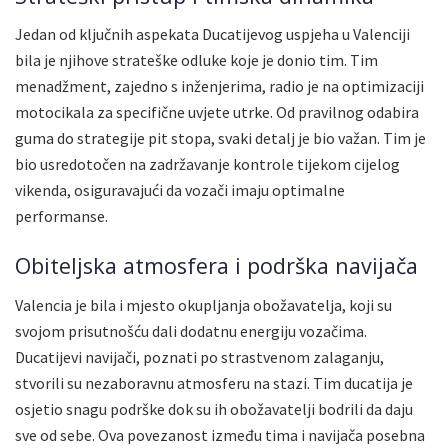
Jedan od ključnih aspekata Ducatijevog uspjeha u Valenciji
bila je njihove strateške odluke koje je donio tim. Tim
menadžment, zajedno s inženjerima, radio je na optimizaciji
motocikala za specifične uvjete utrke. Od pravilnog odabira
guma do strategije pit stopa, svaki detalj je bio važan. Tim je
bio usredotočen na zadržavanje kontrole tijekom cijelog
vikenda, osiguravajući da vozači imaju optimalne
performanse.
Obiteljska atmosfera i podrška navijača
Valencia je bila i mjesto okupljanja obožavatelja, koji su
svojom prisutnošću dali dodatnu energiju vozačima.
Ducatijevi navijači, poznati po strastvenom zalaganju,
stvorili su nezaboravnu atmosferu na stazi. Tim ducatija je
osjetio snagu podrške dok su ih obožavatelji bodrili da daju
sve od sebe. Ova povezanost između tima i navijača posebna