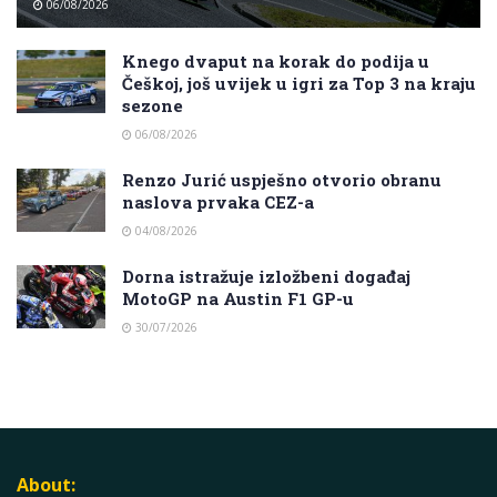
06/08/2026
Knego dvaput na korak do podija u
Češkoj, još uvijek u igri za Top 3 na kraju
sezone
06/08/2026
Renzo Jurić uspješno otvorio obranu
naslova prvaka CEZ-a
04/08/2026
Dorna istražuje izložbeni događaj
MotoGP na Austin F1 GP-u
30/07/2026
About: