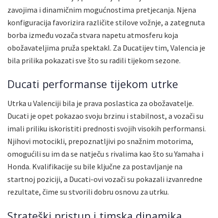
zavojima i dinamičnim mogućnostima pretjecanja. Njena
konfiguracija favorizira različite stilove vožnje, a zategnuta
borba između vozača stvara napetu atmosferu koja
obožavateljima pruža spektakl. Za Ducatijev tim, Valencia je
bila prilika pokazati sve što su radili tijekom sezone.
Ducati performanse tijekom utrke
Utrka u Valenciji bila je prava poslastica za obožavatelje.
Ducati je opet pokazao svoju brzinu i stabilnost, a vozači su
imali priliku iskoristiti prednosti svojih visokih performansi.
Njihovi motocikli, prepoznatljivi po snažnim motorima,
omogućili su im da se natječu s rivalima kao što su Yamaha i
Honda. Kvalifikacije su bile ključne za postavljanje na
startnoj poziciji, a Ducati-ovi vozači su pokazali izvanredne
rezultate, čime su stvorili dobru osnovu za utrku.
Strateški pristup i timska dinamika