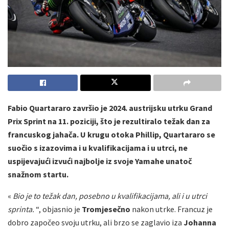
Fabio Quartararo završio je 2024. austrijsku utrku Grand
Prix Sprint na 11. poziciji, što je rezultiralo težak dan za
francuskog jahača. U krugu otoka Phillip, Quartararo se
suočio s izazovima i u kvalifikacijama i u utrci, ne
uspijevajući izvući najbolje iz svoje Yamahe unatoč
snažnom startu.
«
Bio je to težak dan, posebno u kvalifikacijama, ali i u utrci
sprinta.
“, objasnio je
Tromjesečno
nakon utrke. Francuz je
dobro započeo svoju utrku, ali brzo se zaglavio iza
Johanna