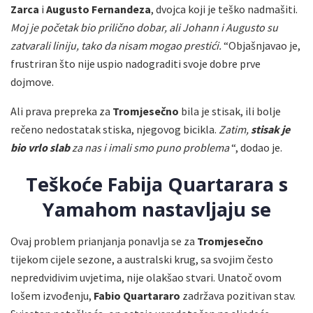
Zarca
i
Augusto Fernandeza
, dvojca koji je teško nadmašiti.
Moj je početak bio prilično dobar, ali Johann i Augusto su
zatvarali liniju, tako da nisam mogao prestići.
“Objašnjavao je,
frustriran što nije uspio nadograditi svoje dobre prve
dojmove.
Ali prava prepreka za
Tromjesečno
bila je stisak, ili bolje
rečeno nedostatak stiska, njegovog bicikla.
Zatim,
stisak je
bio vrlo slab
za nas i imali smo puno problema
“, dodao je.
Teškoće Fabija Quartarara s
Yamahom nastavljaju se
Ovaj problem prianjanja ponavlja se za
Tromjesečno
tijekom cijele sezone, a australski krug, sa svojim često
nepredvidivim uvjetima, nije olakšao stvari. Unatoč ovom
lošem izvođenju,
Fabio Quartararo
zadržava pozitivan stav.