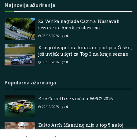
Najnovija ažuriranja
26. Velika nagrada Cazina: Nastavak
sezone na brdskim stazama
06/08/2026
0
Knego dvaput na korak do podija u Češkoj,
još uvijek u igri za Top 3 na kraju sezone
06/08/2026
0
Popularna ažuriranja
Eric Camilli se vraća u WRC2 2026.
22/12/2025
0
Zašto Arch Manning nije u top 5 našoj
ljestici QB-ova na koledžu? Mišljenja su