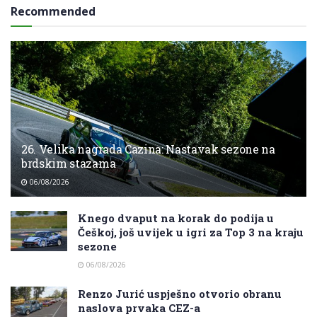
Recommended
26. Velika nagrada Cazina: Nastavak sezone na
brdskim stazama
06/08/2026
Knego dvaput na korak do podija u
Češkoj, još uvijek u igri za Top 3 na kraju
sezone
06/08/2026
Renzo Jurić uspješno otvorio obranu
naslova prvaka CEZ-a