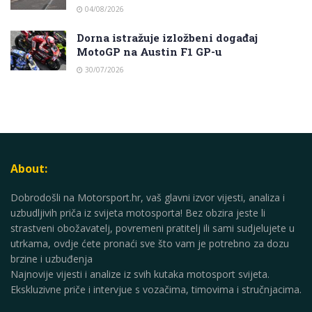
04/08/2026
Dorna istražuje izložbeni događaj
MotoGP na Austin F1 GP-u
30/07/2026
About:
Dobrodošli na Motorsport.hr, vaš glavni izvor vijesti, analiza i
uzbudljivih priča iz svijeta motosporta! Bez obzira jeste li
strastveni obožavatelj, povremeni pratitelj ili sami sudjelujete u
utrkama, ovdje ćete pronaći sve što vam je potrebno za dozu
brzine i uzbuđenja
Najnovije vijesti i analize iz svih kutaka motosport svijeta.
Ekskluzivne priče i intervjue s vozačima, timovima i stručnjacima.