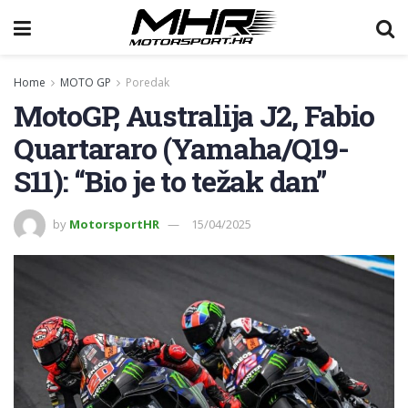
Home
MOTO GP
Poredak
MotoGP, Australija J2, Fabio
Quartararo (Yamaha/Q19-
S11): “Bio je to težak dan”
by
MotorsportHR
15/04/2025