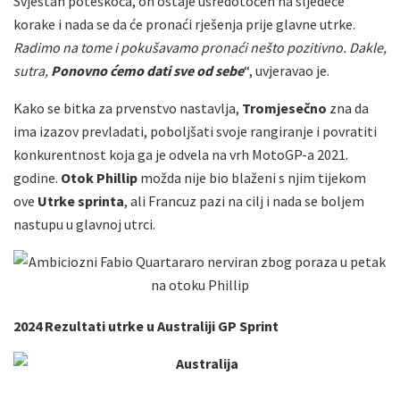
Svjestan poteškoća, on ostaje usredotočen na sljedeće
korake i nada se da će pronaći rješenja prije glavne utrke.
Radimo na tome i pokušavamo pronaći nešto pozitivno. Dakle,
sutra,
Ponovno ćemo dati sve od sebe
“, uvjeravao je.
Kako se bitka za prvenstvo nastavlja,
Tromjesečno
zna da
ima izazov prevladati, poboljšati svoje rangiranje i povratiti
konkurentnost koja ga je odvela na vrh MotoGP-a 2021.
godine.
Otok Phillip
možda nije bio blaženi s njim tijekom
ove
Utrke sprinta
, ali Francuz pazi na cilj i nada se boljem
nastupu u glavnoj utrci.
2024 Rezultati utrke u Australiji GP Sprint