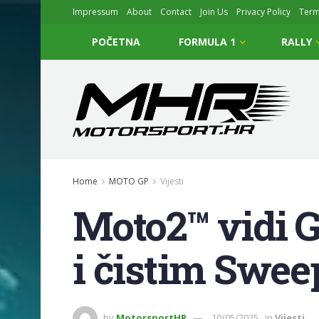
Impressum
About
Contact
Join Us
Privacy Policy
Ter
POČETNA
FORMULA 1
RALLY
Home
MOTO GP
Vijesti
Moto2™ vidi 
i čistim Swe
by
MotorsportHR
10/05/2025
in
Vijesti