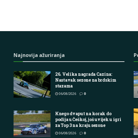
Najnovija ažuriranja
P
26. Velika nagrada Cazina:
Nastavak sezone na brdskim
stazama
06/08/2026
0
Knego dvaput na korak do
podija u Češkoj, još uvijek u igri
za Top 3 na kraju sezone
06/08/2026
0