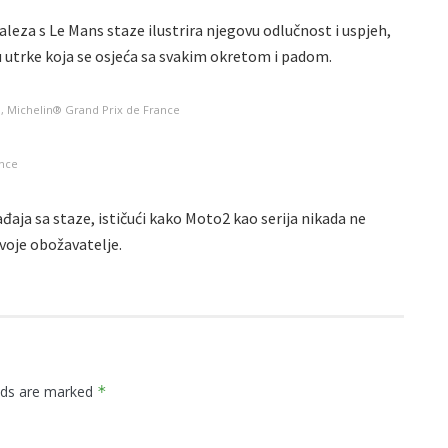
aleza s Le Mans staze ilustrira njegovu odlučnost i uspjeh,
utrke koja se osjeća sa svakim okretom i padom.
P, Michelin® Grand Prix de France
ance
đaja sa staze, ističući kako Moto2 kao serija nikada ne
svoje obožavatelje.
elds are marked
*