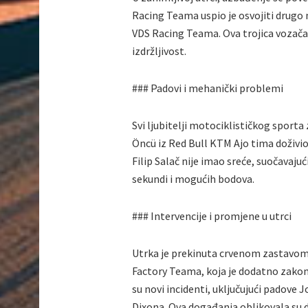
Racing Teama uspio je osvojiti drugo m
VDS Racing Teama. Ova trojica vozača 
izdržljivost.
### Padovi i mehanički problemi
Svi ljubitelji motociklističkog sporta
Öncü iz Red Bull KTM Ajo tima doživio j
Filip Salač nije imao sreće, suočavaj
sekundi i mogućih bodova.
### Intervencije i promjene u utrci
Utrka je prekinuta crvenom zastavom z
Factory Teama, koja je dodatno zakomp
su novi incidenti, uključujući padove 
Dixona. Ova događanja oblikovala su d