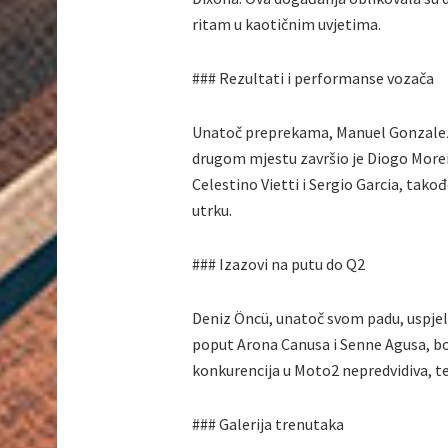
ritam u kaotičnim uvjetima.
### Rezultati i performanse vozača
Unatoč preprekama, Manuel Gonzalez 
drugom mjestu završio je Diogo Moreira
Celestino Vietti i Sergio Garcia, tako
utrku.
### Izazovi na putu do Q2
Deniz Öncü, unatoč svom padu, uspjela
poput Arona Canusa i Senne Agusa, bori
konkurencija u Moto2 nepredvidiva, te 
### Galerija trenutaka