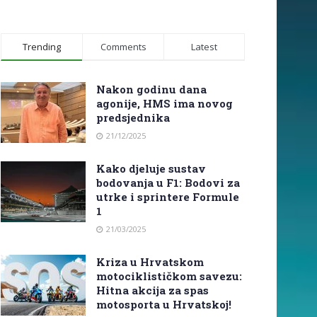
Trending
Comments
Latest
Nakon godinu dana
agonije, HMS ima novog
predsjednika
21/12/2025
Kako djeluje sustav
bodovanja u F1: Bodovi za
utrke i sprintere Formule
1
21/03/2025
Kriza u Hrvatskom
motociklističkom savezu:
Hitna akcija za spas
motosporta u Hrvatskoj!