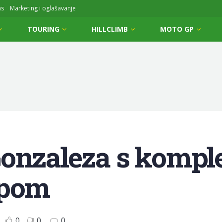
ms
Marketing i oglašavanje
TOURING
HILLCLIMB
MOTO GP
Gonzaleza s komp
epom
0
0
0