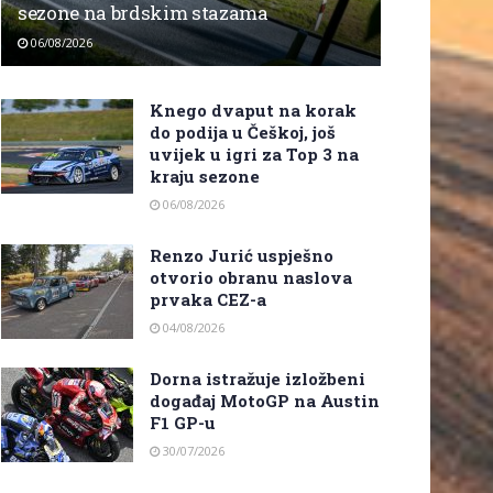
sezone na brdskim stazama
06/08/2026
Knego dvaput na korak
do podija u Češkoj, još
uvijek u igri za Top 3 na
kraju sezone
06/08/2026
Renzo Jurić uspješno
otvorio obranu naslova
prvaka CEZ-a
04/08/2026
Dorna istražuje izložbeni
događaj MotoGP na Austin
F1 GP-u
30/07/2026