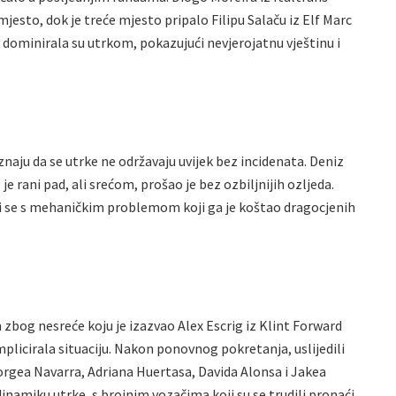
jesto, dok je treće mjesto pripalo Filipu Salaču iz Elf Marc
dominirala su utrkom, pokazujući nevjerojatnu vještinu i
 znaju da se utrke ne održavaju uvijek bez incidenata. Deniz
e rani pad, ali srećom, prošao je bez ozbiljnijih ozljeda.
ući se s mehaničkim problemom koji ga je koštao dragocjenih
bog nesreće koju je izazvao Alex Escrig iz Klint Forward
licirala situaciju. Nakon ponovnog pokretanja, uslijedili
Jorgea Navarra, Adriana Huertasa, Davida Alonsa i Jakea
inamiku utrke, s brojnim vozačima koji su se trudili pronaći