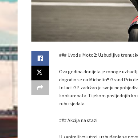
### Uvod u Moto2: Uzbudljive trenutk
Ova godina donijela je mnoge uzbudljiv
dogodio se na Michelin® Grand Prix d
Intact GP zadržao je svoju nepobjediv
konkurenata. Tijekom posljednjih krug
rubu sjedala.
### Akcija na stazi
U zanimljivoj utrci, uzbuđenje se pov