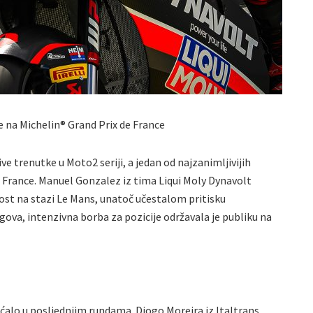
e na Michelin® Grand Prix de France
e trenutke u Moto2 seriji, a jedan od najzanimljivijih
e France. Manuel Gonzalez iz tima Liqui Moly Dynavolt
ost na stazi Le Mans, unatoč učestalom pritisku
ova, intenzivna borba za pozicije održavala je publiku na
ećalo u posljednjim rundama. Diogo Moreira iz Italtrans