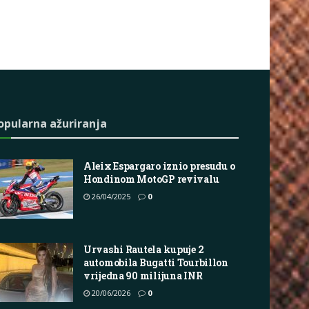
opularna ažuriranja
Aleix Espargaro iznio presudu o
Hondinom MotoGP revivalu
26/04/2025
0
Urvashi Rautela kupuje 2
automobila Bugatti Tourbillon
vrijedna 90 milijuna INR
20/06/2026
0