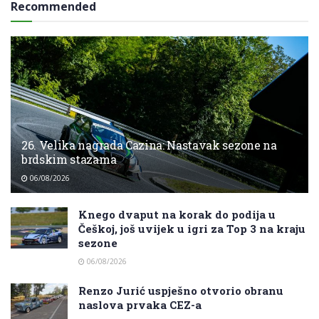
Recommended
26. Velika nagrada Cazina: Nastavak sezone na
brdskim stazama
06/08/2026
Knego dvaput na korak do podija u
Češkoj, još uvijek u igri za Top 3 na kraju
sezone
06/08/2026
Renzo Jurić uspješno otvorio obranu
naslova prvaka CEZ-a