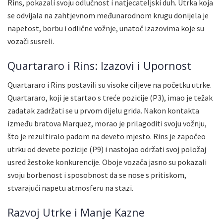
Rins, pokazali svoju odlučnost i natjecateljski duh. Utrka koja
se odvijala na zahtjevnom međunarodnom krugu donijela je
napetost, borbu i odlične vožnje, unatoč izazovima koje su
vozači susreli.
Quartararo i Rins: Izazovi i Upornost
Quartararo i Rins postavili su visoke ciljeve na početku utrke.
Quartararo, koji je startao s treće pozicije (P3), imao je težak
zadatak zadržati se u prvom dijelu grida. Nakon kontakta
između bratova Marquez, morao je prilagoditi svoju vožnju,
što je rezultiralo padom na deveto mjesto. Rins je započeo
utrku od devete pozicije (P9) i nastojao održati svoj položaj
usred žestoke konkurencije. Oboje vozača jasno su pokazali
svoju borbenost i sposobnost da se nose s pritiskom,
stvarajući napetu atmosferu na stazi.
Razvoj Utrke i Manje Kazne