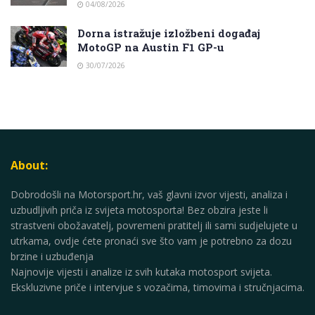
04/08/2026
Dorna istražuje izložbeni događaj
MotoGP na Austin F1 GP-u
30/07/2026
About:
Dobrodošli na Motorsport.hr, vaš glavni izvor vijesti, analiza i
uzbudljivih priča iz svijeta motosporta! Bez obzira jeste li
strastveni obožavatelj, povremeni pratitelj ili sami sudjelujete u
utrkama, ovdje ćete pronaći sve što vam je potrebno za dozu
brzine i uzbuđenja
Najnovije vijesti i analize iz svih kutaka motosport svijeta.
Ekskluzivne priče i intervjue s vozačima, timovima i stručnjacima.