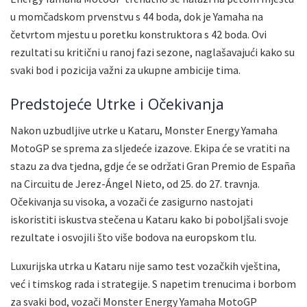
u momčadskom prvenstvu s 44 boda, dok je Yamaha na
četvrtom mjestu u poretku konstruktora s 42 boda. Ovi
rezultati su kritični u ranoj fazi sezone, naglašavajući kako su
svaki bod i pozicija važni za ukupne ambicije tima.
Predstojeće Utrke i Očekivanja
Nakon uzbudljive utrke u Kataru, Monster Energy Yamaha
MotoGP se sprema za sljedeće izazove. Ekipa će se vratiti na
stazu za dva tjedna, gdje će se održati Gran Premio de España
na Circuitu de Jerez-Ángel Nieto, od 25. do 27. travnja.
Očekivanja su visoka, a vozači će zasigurno nastojati
iskoristiti iskustva stečena u Kataru kako bi poboljšali svoje
rezultate i osvojili što više bodova na europskom tlu.
Luxurijska utrka u Kataru nije samo test vozačkih vještina,
već i timskog rada i strategije. S napetim trenucima i borbom
za svaki bod, vozači Monster Energy Yamaha MotoGP