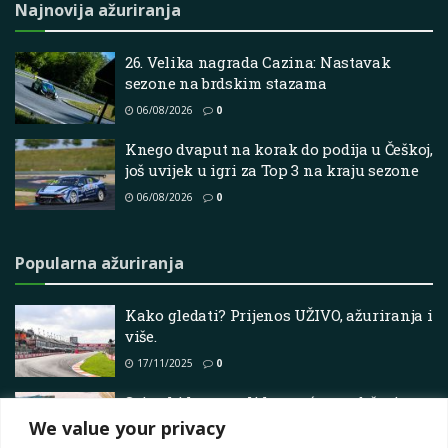
Najnovija ažuriranja
26. Velika nagrada Cazina: Nastavak
sezone na brdskim stazama
06/08/2026
0
Knego dvaput na korak do podija u Češkoj,
još uvijek u igri za Top 3 na kraju sezone
06/08/2026
0
Popularna ažuriranja
Kako gledati? Prijenos UŽIVO, ažuriranja i
više.
17/11/2025
0
Svjetski kup u reli krosu će se održati u
Jakarti
We value your privacy