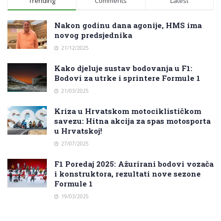
Trending
Comments
Latest
Nakon godinu dana agonije, HMS ima
novog predsjednika
21/12/2025
Kako djeluje sustav bodovanja u F1:
Bodovi za utrke i sprintere Formule 1
21/03/2025
Kriza u Hrvatskom motociklističkom
savezu: Hitna akcija za spas motosporta
u Hrvatskoj!
27/07/2025
F1 Poredaj 2025: Ažurirani bodovi vozača
i konstruktora, rezultati nove sezone
Formule 1
19/03/2025