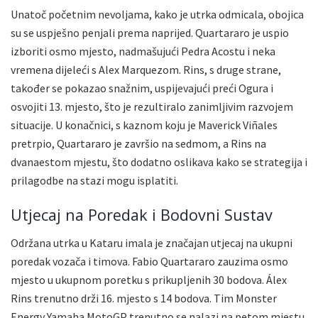
Unatoč početnim nevoljama, kako je utrka odmicala, obojica
su se uspješno penjali prema naprijed. Quartararo je uspio
izboriti osmo mjesto, nadmašujući Pedra Acostu i neka
vremena dijeleći s Alex Marquezom. Rins, s druge strane,
također se pokazao snažnim, uspijevajući preći Ogura i
osvojiti 13. mjesto, što je rezultiralo zanimljivim razvojem
situacije. U konačnici, s kaznom koju je Maverick Viñales
pretrpio, Quartararo je završio na sedmom, a Rins na
dvanaestom mjestu, što dodatno oslikava kako se strategija i
prilagodbe na stazi mogu isplatiti.
Utjecaj na Poredak i Bodovni Sustav
Održana utrka u Kataru imala je značajan utjecaj na ukupni
poredak vozača i timova. Fabio Quartararo zauzima osmo
mjesto u ukupnom poretku s prikupljenih 30 bodova. Álex
Rins trenutno drži 16. mjesto s 14 bodova. Tim Monster
Energy Yamaha MotoGP trenutno se nalazi na petom mjestu