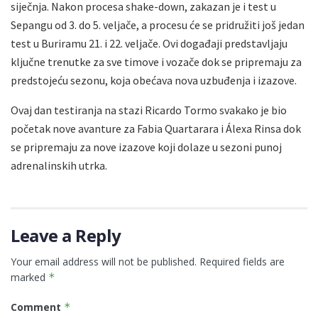
siječnja. Nakon procesa shake-down, zakazan je i test u
Sepangu od 3. do 5. veljače, a procesu će se pridružiti još jedan
test u Buriramu 21. i 22. veljače. Ovi događaji predstavljaju
ključne trenutke za sve timove i vozače dok se pripremaju za
predstojeću sezonu, koja obećava nova uzbuđenja i izazove.
Ovaj dan testiranja na stazi Ricardo Tormo svakako je bio
početak nove avanture za Fabia Quartarara i Álexa Rinsa dok
se pripremaju za nove izazove koji dolaze u sezoni punoj
adrenalinskih utrka.
Leave a Reply
Your email address will not be published.
Required fields are
marked
*
Comment
*