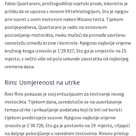
Fabio Quartararo, prošlogodišnji svjetski prvak, iskoristio je
priliku da se upozna s novom V4 tehnologijom, što je njegov
prvi susret s ovim motorom nakon Misano testa. Tijekom
poslijepodneva, Quartararo je radio na osnovnom
postavljanju motocikla, muku mučeći da pronađe savršenu
ravnotežu između brzine i kontrole. Njegovo najbolje vrijeme
kružnog kruga iznosilo je 1’29.927, što ga je smjestilo na 15.
mjesto, s nešto više od pola sekunde zaostatka od najboljeg
vremena dana.
Rins: Usmjerenost na utrke
Álex Rins pokazao je svoj entuzijazam za testiranje novog
motocikla. Tijekom dana, usredotočio se na usavršavanje
tempa utrke i prikupljanje podataka koji će biti od koristi
tijekom predstojeće sezone. Njegovo najbolje vrijeme
iznosilo je 1’30.720, što ga je postavilo na 19. mjesto, ciljajući
na daljnje poboljšanje u narednim testovima. Rinsov pristup