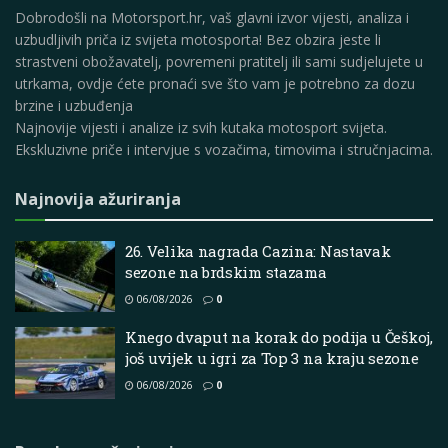
Dobrodošli na Motorsport.hr, vaš glavni izvor vijesti, analiza i
uzbudljivih priča iz svijeta motosporta! Bez obzira jeste li
strastveni obožavatelj, povremeni pratitelj ili sami sudjelujete u
utrkama, ovdje ćete pronaći sve što vam je potrebno za dozu
brzine i uzbuđenja
Najnovije vijesti i analize iz svih kutaka motosport svijeta.
Ekskluzivne priče i intervjue s vozačima, timovima i stručnjacima.
Najnovija ažuriranja
26. Velika nagrada Cazina: Nastavak
sezone na brdskim stazama
06/08/2026
0
Knego dvaput na korak do podija u Češkoj,
još uvijek u igri za Top 3 na kraju sezone
06/08/2026
0