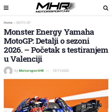
Home
MOTO GP
Monster Energy Yamaha
MotoGP: Detalji o sezoni
2026. – Početak s testiranjem
u Valenciji
by
MotorsportHR
19/11/2025