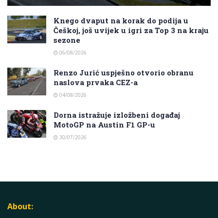
Knego dvaput na korak do podija u
Češkoj, još uvijek u igri za Top 3 na kraju
sezone
06/08/2026
Renzo Jurić uspješno otvorio obranu
naslova prvaka CEZ-a
04/08/2026
Dorna istražuje izložbeni događaj
MotoGP na Austin F1 GP-u
30/07/2026
About: