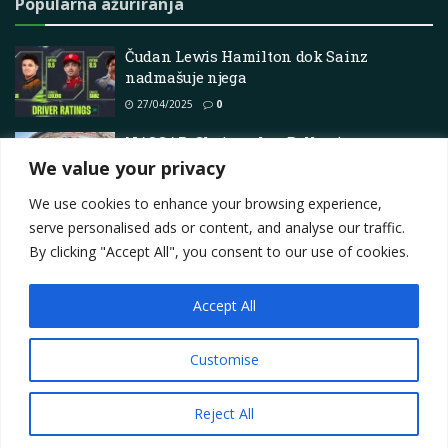
Popularna ažuriranja
Čudan Lewis Hamilton dok Sainz
nadmašuje njega
27/04/2025
0
NASCAR: Christopher Bell osigurava
treću uzastopnu pobjedu 2025. u Phoenixu
We value your privacy
10/03/2025
0
We use cookies to enhance your browsing experience,
serve personalised ads or content, and analyse our traffic.
By clicking "Accept All", you consent to our use of cookies.
Accept All
Impressum
About
Contact
Join Us
Privacy Policy
Terms
Marketing i oglašavanje
Customise
© 2025
Motorsport.hr
Reject All