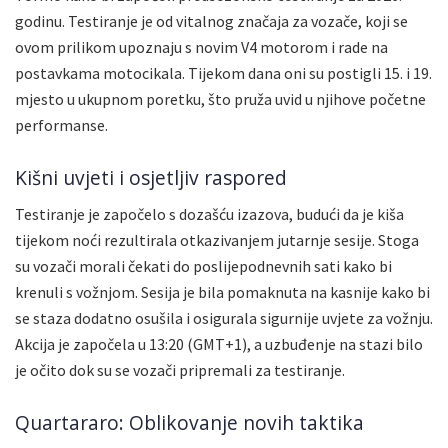
godinu. Testiranje je od vitalnog značaja za vozače, koji se
ovom prilikom upoznaju s novim V4 motorom i rade na
postavkama motocikala. Tijekom dana oni su postigli 15. i 19.
mjesto u ukupnom poretku, što pruža uvid u njihove početne
performanse.
Kišni uvjeti i osjetljiv raspored
Testiranje je započelo s dozašću izazova, budući da je kiša
tijekom noći rezultirala otkazivanjem jutarnje sesije. Stoga
su vozači morali čekati do poslijepodnevnih sati kako bi
krenuli s vožnjom. Sesija je bila pomaknuta na kasnije kako bi
se staza dodatno osušila i osigurala sigurnije uvjete za vožnju.
Akcija je započela u 13:20 (GMT+1), a uzbuđenje na stazi bilo
je očito dok su se vozači pripremali za testiranje.
Quartararo: Oblikovanje novih taktika