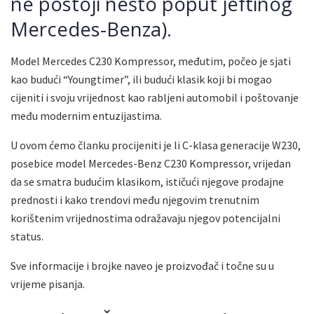
ne postoji nešto poput jeftinog
Mercedes-Benza).
Model Mercedes C230 Kompressor, međutim, počeo je sjati
kao budući “Youngtimer”, ili budući klasik koji bi mogao
cijeniti i svoju vrijednost kao rabljeni automobil i poštovanje
među modernim entuzijastima.
U ovom ćemo članku procijeniti je li C-klasa generacije W230,
posebice model Mercedes-Benz C230 Kompressor, vrijedan
da se smatra budućim klasikom, ističući njegove prodajne
prednosti i kako trendovi među njegovim trenutnim
korištenim vrijednostima odražavaju njegov potencijalni
status.
Sve informacije i brojke naveo je proizvođač i točne su u
vrijeme pisanja.