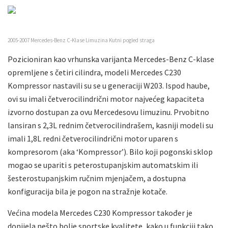
2005-2007 Mercedes-Benz C-Klase Limuzina Kutni pogled straga
Pozicioniran kao vrhunska varijanta Mercedes-Benz C-klase
opremljene s četiri cilindra, modeli Mercedes C230
Kompressor nastavili su se u generaciji W203. Ispod haube,
ovi su imali četverocilindrični motor najvećeg kapaciteta
izvorno dostupan za ovu Mercedesovu limuzinu. Prvobitno
lansiran s 2,3L rednim četverocilindrašem, kasniji modeli su
imali 1,8L redni četverocilindrični motor uparen s
kompresorom (aka ‘Kompressor’). Bilo koji pogonski sklop
mogao se upariti s peterostupanjskim automatskim ili
šesterostupanjskim ručnim mjenjačem, a dostupna
konfiguracija bila je pogon na stražnje kotače.
Većina modela Mercedes C230 Kompressor također je
donijela nešto bolje sportske kvalitete, kako u funkciji tako