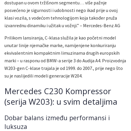
dostupan u ovom tržišnom segmentu… više pažnje
posvećeno je sigurnosti i udobnosti nego ikad prije u ovoj
klasi vozila, s vodećom tehnologijom koja također pruža
izvanrednu dinamiku i užitak u vožnji.” – Mercedes-Benz AG
Prilikom lansiranja, C-klasa služila je kao početni model
unutar linije njemačke marke, namijenjene konkuriranju
ekvivalentnim kompaktnim limuzinama drugih europskih
marki – u rasponu od BMW-a serije 3 do Audija A4. Proizvodnja
W203-gen C-klase trajala je od 1999. do 2007., prije nego što
su je naslijedili modeli generacije W204.
Mercedes C230 Kompressor
(serija W203): u svim detaljima
Dobar balans između performansi i
luksuza