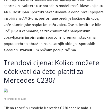
sportskih kvaliteta u usporedbi s modelima C-klase koji nisu
AMG. Dostupan Sportski paket dodava je odbojnike i spojlere
inspirirane AMG-om, perforirane prednje kočione diskove,
veće aluminijske naplatke i nižu visinu. Ove su kvalitete bile
uočljivije u kabinama, sa trokrakom višenamjenskim
upravljačem inspiriranim sportom i premium stavkama
poput srebrno obrađenih unutarnjih obloga i sportskih
sjedala s istaknutijim bočnim podupiračima.
Trendovi cijena: Koliko možete
očekivati ​​da ćete platiti za
Mercedes C230?
Automobili i ponude
Cijena za većinu modela Mercedes C230 sada je pala u