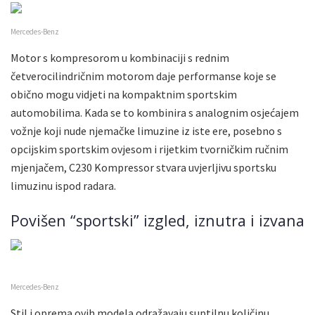
Mercedes-Benz
Motor s kompresorom u kombinaciji s rednim
četverocilindričnim motorom daje performanse koje se
obično mogu vidjeti na kompaktnim sportskim
automobilima. Kada se to kombinira s analognim osjećajem
vožnje koji nude njemačke limuzine iz iste ere, posebno s
opcijskim sportskim ovjesom i rijetkim tvorničkim ručnim
mjenjačem, C230 Kompressor stvara uvjerljivu sportsku
limuzinu ispod radara.
Povišen “sportski” izgled, iznutra i izvana
Mercedes-Benz
Stil i oprema ovih modela odražavaju suptilnu količinu