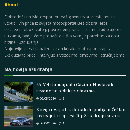
About:
Dobrodošli na Motorsport.hr, vaš glavni izvor vijesti, analiza i
uzbudljivih priča iz svijeta motosporta! Bez obzira jeste li
strastveni obožavatelj, povremeni pratitelj ili sami sudjelujete u
utrkama, ovdje ćete pronaći sve što vam je potrebno za dozu
brzine i uzbuđenja
Najnovije vijesti i analize iz svih kutaka motosport svijeta.
Ekskluzivne priče i intervjue s vozačima, timovima i stručnjacima.
Najnovija ažuriranja
26. Velika nagrada Cazina: Nastavak
sezone na brdskim stazama
06/08/2026
0
Knego dvaput na korak do podija u Češkoj,
još uvijek u igri za Top 3 na kraju sezone
06/08/2026
0