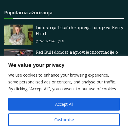
Popularna ažuriranja
Industrija trkaćih zaprega tuguje za Kerry
Ebert
24/03/2026
0
Red Bull donosi najnovije informacije o
pregovorima s FIA-om o klasifikaciji F1
motora
We value your privacy
12/07/2026
0
We use cookies to enhance your browsing experience,
serve personalised ads or content, and analyse our traffic.
By clicking "Accept All", you consent to our use of cookies.
Accept All
Impressum
About
Contact
Join Us
Privacy Policy
Terms
Marketing i oglašavanje
Customise