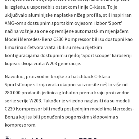
iu izgledu, u usporedbi s ostatkom linije C-klase. To je
uključivalo aluminijske naplatke nižeg profila, stil inspiriran
AMG-om s dostupnim sportskim ovjesom i izbor ‘Sport’
načina vožnje za one opremljene automatskim mjenjačem.
Modeli Mercedes-Benz C230 Kompressor bili su dostupni kao
limuzina s četvora vrata i bili su među rijetkim
konfiguracijama dostupnim u rjeđoj ‘Sportscoupe’ karoseriji
kupea s dvoja vrata W203 generacije.
Navodno, proizvodne brojke za hatchback C-klasu
SportsCoupe s troja vrata ukupno su iznosile nešto više od
280 000 prodanih jedinica globalno prema kraju proizvodne
serije serije W203. Također je vrijedno naglasiti da su modeli
C230 Kompressor bili među posljednjim modelima Mercedes-
Benza koji su bili ponuđeni s pogonskim sklopovima s
kompresorom.