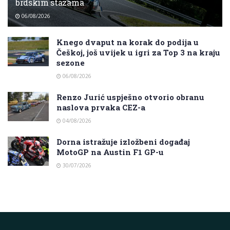
brdskim stazama
06/08/2026
Knego dvaput na korak do podija u
Češkoj, još uvijek u igri za Top 3 na kraju
sezone
06/08/2026
Renzo Jurić uspješno otvorio obranu
naslova prvaka CEZ-a
04/08/2026
Dorna istražuje izložbeni događaj
MotoGP na Austin F1 GP-u
30/07/2026