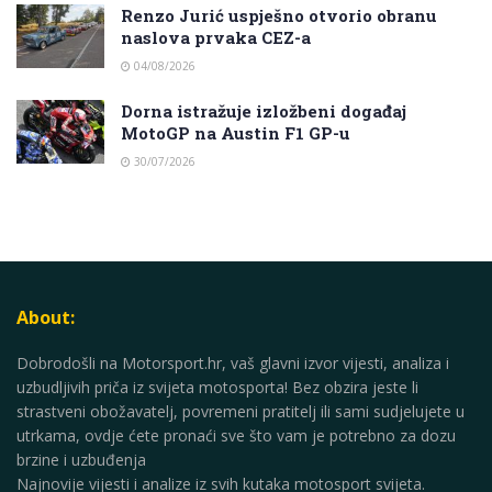
Renzo Jurić uspješno otvorio obranu
naslova prvaka CEZ-a
04/08/2026
Dorna istražuje izložbeni događaj
MotoGP na Austin F1 GP-u
30/07/2026
About:
Dobrodošli na Motorsport.hr, vaš glavni izvor vijesti, analiza i
uzbudljivih priča iz svijeta motosporta! Bez obzira jeste li
strastveni obožavatelj, povremeni pratitelj ili sami sudjelujete u
utrkama, ovdje ćete pronaći sve što vam je potrebno za dozu
brzine i uzbuđenja
Najnovije vijesti i analize iz svih kutaka motosport svijeta.