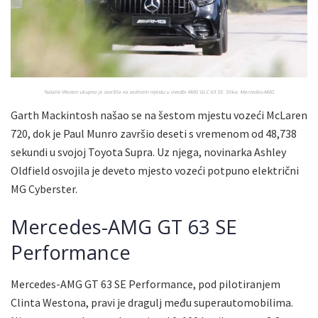
Natalie Weston ukupno je završila na sedmom mjestu u izvedbi AMG GLC 63 SE. Slika: Mercedes-AMG
Garth Mackintosh našao se na šestom mjestu vozeći McLaren
720, dok je Paul Munro završio deseti s vremenom od 48,738
sekundi u svojoj Toyota Supra. Uz njega, novinarka Ashley
Oldfield osvojila je deveto mjesto vozeći potpuno električni
MG Cyberster.
Mercedes-AMG GT 63 SE
Performance
Mercedes-AMG GT 63 SE Performance, pod pilotiranjem
Clinta Westona, pravi je dragulj među superautomobilima.