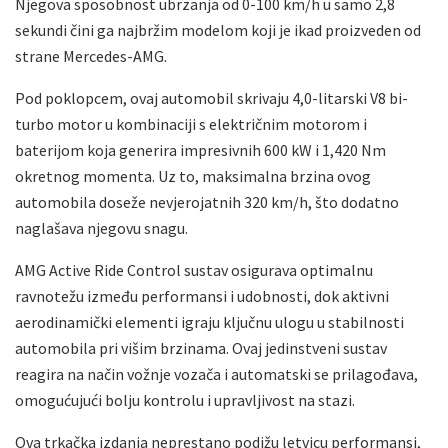
Njegova sposobnost ubrzanja od 0-100 km/h u samo 2,8
sekundi čini ga najbržim modelom koji je ikad proizveden od
strane Mercedes-AMG.
Pod poklopcem, ovaj automobil skrivaju 4,0-litarski V8 bi-
turbo motor u kombinaciji s električnim motorom i
baterijom koja generira impresivnih 600 kW i 1,420 Nm
okretnog momenta. Uz to, maksimalna brzina ovog
automobila doseže nevjerojatnih 320 km/h, što dodatno
naglašava njegovu snagu.
AMG Active Ride Control sustav osigurava optimalnu
ravnotežu između performansi i udobnosti, dok aktivni
aerodinamički elementi igraju ključnu ulogu u stabilnosti
automobila pri višim brzinama. Ovaj jedinstveni sustav
reagira na način vožnje vozača i automatski se prilagođava,
omogućujući bolju kontrolu i upravljivost na stazi.
Ova trkačka izdanja neprestano podižu letvicu performansi,