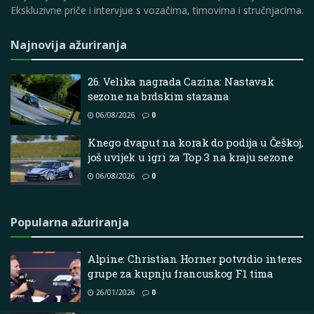
Ekskluzivne priče i intervjue s vozačima, timovima i stručnjacima.
Najnovija ažuriranja
26. Velika nagrada Cazina: Nastavak
sezone na brdskim stazama
06/08/2026
0
Knego dvaput na korak do podija u Češkoj,
još uvijek u igri za Top 3 na kraju sezone
06/08/2026
0
Popularna ažuriranja
Alpine: Christian Horner potvrdio interes
grupe za kupnju francuskog F1 tima
26/01/2026
0