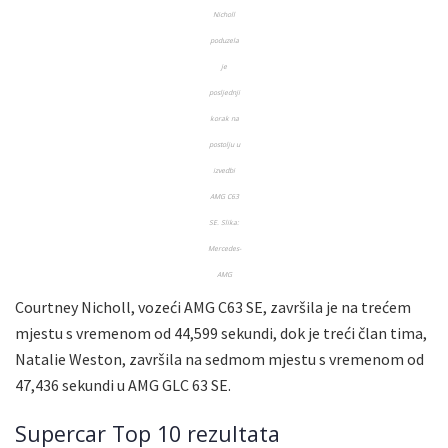
Nicholl
poduzela
je
posljednji
korak na
postolju u
izvedbi
AMG C63
SE. Slika:
Mercedes-
AMG
Courtney Nicholl, vozeći AMG C63 SE, završila je na trećem
mjestu s vremenom od 44,599 sekundi, dok je treći član tima,
Natalie Weston, završila na sedmom mjestu s vremenom od
47,436 sekundi u AMG GLC 63 SE.
Supercar Top 10 rezultata