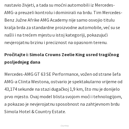
nastavio živjeti, a tada su moćni automobili iz Mercedes-
AMG-a preuzeli kontrolu i dominirali na brdu. Tim Mercedes-
Benz Južne Afrike AMG Academy nije samo osvojio titulu
kralja brda za standardne proizvodne automobile, već su se
našli i na trećem mjestu u istoj kategoriji, pokazujući
nevjerojatnu brzinu i preciznost na opasnom terenu.
Pročitajte i: Simola Crowns Zeelie King usred tragičnog
posljednjeg dana
Mercedes-AMG GT 63 SE Performance, vožen od strane šefa
AMG-a Clinta Westona, ostvario je spektakularno vrijeme od
43,174 sekunde na stazi dugačkoj 1,9 km, što mu je donijelo
prvo mjesto. Ovaj model blista svojom moći i tehnologijom,
a pokazao je nevjerojatnu sposobnost na zahtjevnom brdu
Simola Hotel & Country Estate.
Courtney