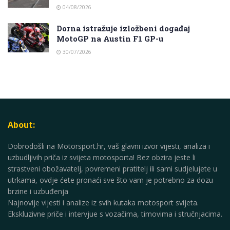
04/08/2026
Dorna istražuje izložbeni događaj
MotoGP na Austin F1 GP-u
30/07/2026
About:
Dobrodošli na Motorsport.hr, vaš glavni izvor vijesti, analiza i
uzbudljivih priča iz svijeta motosporta! Bez obzira jeste li
strastveni obožavatelj, povremeni pratitelj ili sami sudjelujete u
utrkama, ovdje ćete pronaći sve što vam je potrebno za dozu
brzine i uzbuđenja
Najnovije vijesti i analize iz svih kutaka motosport svijeta.
Ekskluzivne priče i intervjue s vozačima, timovima i stručnjacima.