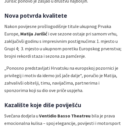
Jurišić ponovo je zasjao u društvu najboljih.
Nova potvrda kvalitete
Nakon povijesne prošlogodišnje titule ukupnog Prvaka
Europe,
Matija Jurišić
i ove sezone ostaje pri samom vrhu,
zaključivši godinu s impresivnim postignućima: 1. mjesto u
Grupi 4; 3. mjesto u ukupnom poretku Europskog prvenstva;
brojni rekordi staza i sezona za pamćenje.
„Ponosno predstavljati Hrvatsku na europskoj pozornici je
privilegij i motiv da idemo još jače dalje“, poručio je Matija,
zahvalivši obitelji, timu, navijačima, partnerima i
sponzorima koji su dio ove priče uspjeha.
Kazalište koje diše poviješću
Svečana dodjela u
Ventidio Basso Theatreu
bila je prava
emocionalna kulisa – spoj elegancije, povijesti i motorsport