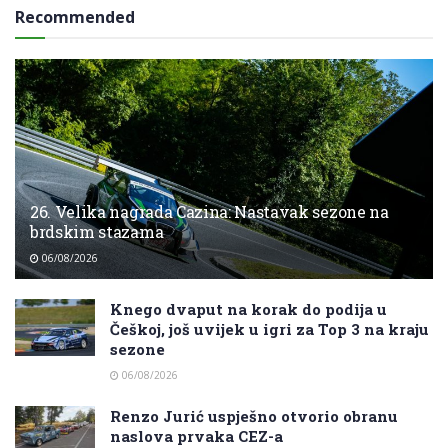
Recommended
26. Velika nagrada Cazina: Nastavak sezone na
brdskim stazama
06/08/2026
Knego dvaput na korak do podija u
Češkoj, još uvijek u igri za Top 3 na kraju
sezone
06/08/2026
Renzo Jurić uspješno otvorio obranu
naslova prvaka CEZ-a