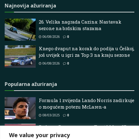
Najnovija ažuriranja
26. Velika nagrada Cazina: Nastavak
sezone na brdskim stazama
06/08/2026
0
Knego dvaput na korak do podija u Češkoj,
još uvijek u igri za Top 3 na kraju sezone
06/08/2026
0
Popularna ažuriranja
Formula 1 zvijezda Lando Norris zadirkuje
o mogućem potezu McLaren-a
08/03/2025
0
Podcast: Razgovaramo o Top 10 MotoGP
vozača 2024.
We value your privacy