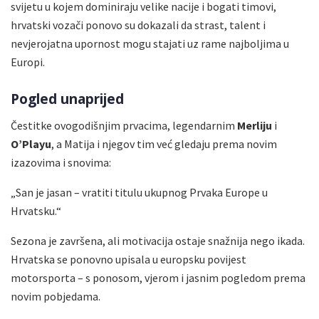
svijetu u kojem dominiraju velike nacije i bogati timovi,
hrvatski vozači ponovo su dokazali da strast, talent i
nevjerojatna upornost mogu stajati uz rame najboljima u
Europi.
Pogled unaprijed
Čestitke ovogodišnjim prvacima, legendarnim
Merliju
i
O’Playu
, a Matija i njegov tim već gledaju prema novim
izazovima i snovima:
„San je jasan – vratiti titulu ukupnog Prvaka Europe u
Hrvatsku.“
Sezona je završena, ali motivacija ostaje snažnija nego ikada.
Hrvatska se ponovno upisala u europsku povijest
motorsporta – s ponosom, vjerom i jasnim pogledom prema
novim pobjedama.