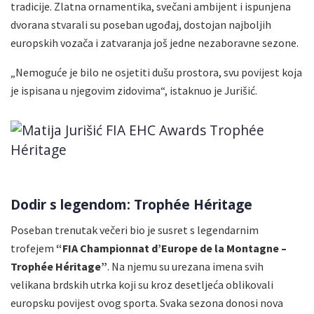
tradicije. Zlatna ornamentika, svečani ambijent i ispunjena
dvorana stvarali su poseban ugođaj, dostojan najboljih
europskih vozača i zatvaranja još jedne nezaboravne sezone.
„Nemoguće je bilo ne osjetiti dušu prostora, svu povijest koja
je ispisana u njegovim zidovima“, istaknuo je Jurišić.
Dodir s legendom: Trophée Héritage
Poseban trenutak večeri bio je susret s legendarnim
trofejem
“FIA Championnat d’Europe de la Montagne –
Trophée Héritage”
. Na njemu su urezana imena svih
velikana brdskih utrka koji su kroz desetljeća oblikovali
europsku povijest ovog sporta. Svaka sezona donosi nova