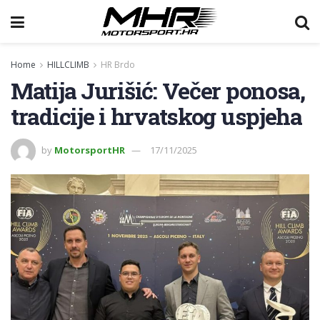
Home
HILLCLIMB
HR Brdo
Matija Jurišić: Večer ponosa,
tradicije i hrvatskog uspjeha
by
MotorsportHR
17/11/2025