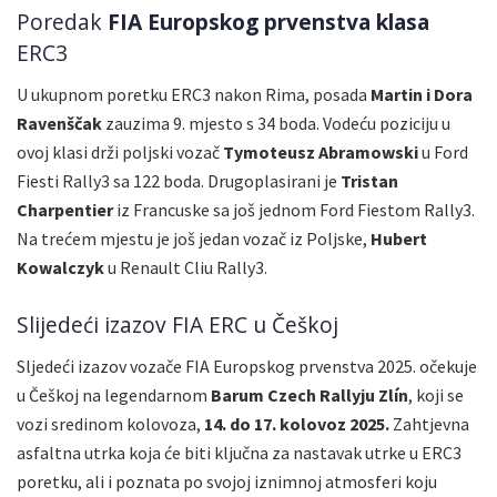
Poredak
FIA Europskog prvenstva klasa
ERC3
U ukupnom poretku ERC3 nakon Rima, posada
Martin i Dora
Ravenščak
zauzima 9. mjesto s 34 boda. Vodeću poziciju u
ovoj klasi drži poljski vozač
Tymoteusz Abramowski
u Ford
Fiesti Rally3 sa 122 boda. Drugoplasirani je
Tristan
Charpentier
iz Francuske sa još jednom Ford Fiestom Rally3.
Na trećem mjestu je još jedan vozač iz Poljske,
Hubert
Kowalczyk
u Renault Cliu Rally3.
Slijedeći izazov FIA ERC u Češkoj
Sljedeći izazov vozače FIA Europskog prvenstva 2025. očekuje
u Češkoj na legendarnom
Barum Czech Rallyju Zlín
, koji se
vozi sredinom kolovoza,
14. do 17. k
olovoz 2025.
Zahtjevna
asfaltna utrka koja će biti ključna za nastavak utrke u ERC3
poretku, ali i poznata po svojoj iznimnoj atmosferi koju