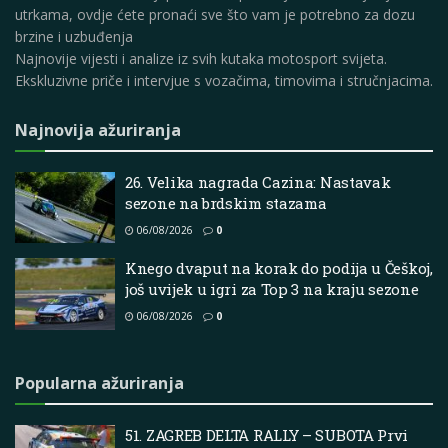
utrkama, ovdje ćete pronaći sve što vam je potrebno za dozu
brzine i uzbuđenja
Najnovije vijesti i analize iz svih kutaka motosport svijeta.
Ekskluzivne priče i intervjue s vozačima, timovima i stručnjacima.
Najnovija ažuriranja
26. Velika nagrada Cazina: Nastavak
sezone na brdskim stazama
06/08/2026
0
Knego dvaput na korak do podija u Češkoj,
još uvijek u igri za Top 3 na kraju sezone
06/08/2026
0
Popularna ažuriranja
51. ZAGREB DELTA RALLY – SUBOTA Prvi