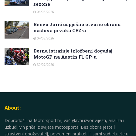
sezone
06/08/2026
Renzo Jurić uspješno otvorio obranu
naslova prvaka CEZ-a
04/08/2026
Dorna istražuje izložbeni događaj
MotoGP na Austin F1 GP-u
30/07/2026
About:
Dobrodošli na Motorsport.hr, vaš glavni izvor vijesti, analiza i
uzbudljivih priča iz svijeta motosporta! Bez obzira jeste li
strastveni obožavatelj, povremeni pratitelj ili sami sudjelujete u