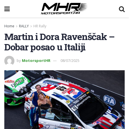
Home
RALLY
HR Rally
Martin i Dora Ravenščak –
Dobar posao u Italiji
by
MotorsportHR
08/07/2025