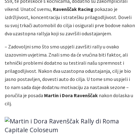
SS9, te poteškoće s kočnicama, dodatno su zakomplicirali
vikend. Unatoč svemu,
Ravenščak Racing
pokazao je
izdržljivost, koncentraciju i stratešku prilagodljivost. Doveli
su svoj trkači automobil do cilja i osigurali prve bodove nakon
dva uzastopna rallyja koji su završili odustajanjem.
–
Zadovoljni smo što smo uspjeli završiti rally u ovako
izazovnim uvjetima. Znali smo da će vrućina biti faktor, ali
tehnički problemi dodatno su testirali našu spremnost i
prilagodljivost. Nakon dva uzastopna odustajanja, cilj je bio
jasno postavljen, dovesti auto do cilja. U tome smo uspjeli i
to nam sada daje dodatnu motivaciju za nastavak sezone –
poručila je posada
Martin i Dora Ravenščak
nakon dolaska u
cilj.