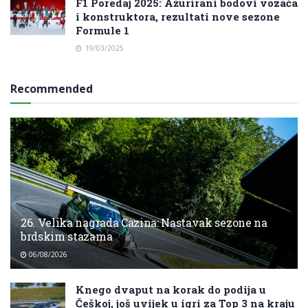
F1 Poredaj 2025: Ažurirani bodovi vozača
i konstruktora, rezultati nove sezone
Formule 1
19/03/2025
Recommended
26. Velika nagrada Cazina: Nastavak sezone na
brdskim stazama
06/08/2026
Knego dvaput na korak do podija u
Češkoj, još uvijek u igri za Top 3 na kraju