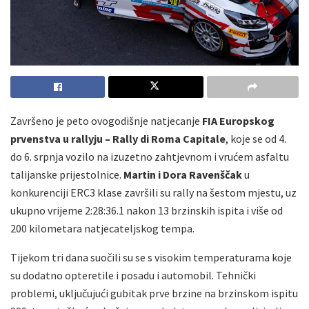
Završeno je peto ovogodišnje natjecanje
FIA Europskog
prvenstva u rallyju – Rally di Roma Capitale
, koje se od 4.
do 6. srpnja vozilo na izuzetno zahtjevnom i vrućem asfaltu
talijanske prijestolnice.
Martin i Dora Ravenščak
u
konkurenciji ERC3
klase završili su rally na šestom mjestu, uz
ukupno vrijeme 2:28:36.1
nakon 13 brzinskih ispita i više od
200 kilometara natjecateljskog tempa.
Tijekom tri dana suočili su se s visokim temperaturama koje
su dodatno opteretile i posadu i automobil. Tehnički
problemi, uključujući gubitak prve brzine na brzinskom ispitu