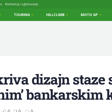
ms
Marketing i oglašavanje
TOURING
HILLCLIMB
MOTO GP
riva dizajn staze 
nim’ bankarskim 
0
0
0