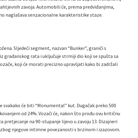
i zahtjevnih zavoja. Automobili će, prema predviđanjima,
tno naglašava senzacionalne karakteristike staze.
ložena. Sljedeći segment, nazvan “Bunker”, graniči s
građanskog rata i uključuje strmiji dio koji se spušta sa
vozače, koji će morati precizno upravljati kako bi zadržali
aze svakako će biti “Monumental” kut. Dugačak preko 500
ankovanjem od 24%. Vozači će, nakon što prođu ovu kritičnu
a pretjecanje na 90-stupanje lijevo u zavoju 13. Dizajneri
 zbog njegove intimne povezanosti s brzinom i izazovom.