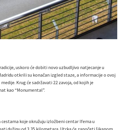
dicije, uskoro će dobiti novo uzbudljivo natjecanje u
adridu otkrili su konačan izgled staze, a informacije o ovoj
u medije. Krug će sadržavati 22 zavoja, od kojih je
znat kao “Monumental”.
m cestama koje okružuju izložbeni centar Ifema u
imati dužinu od 3,35 kilometara. Utrka će započeti šikanom,