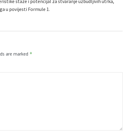
istike staze i potencijal za stvaranje uzbudljivih utrka,
ga u povijesti Formule 1.
elds are marked
*