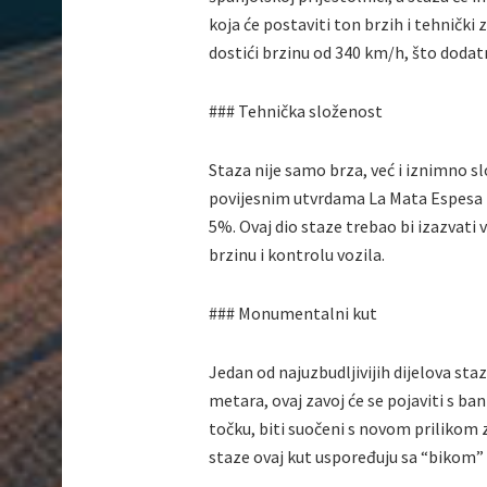
koja će postaviti ton brzih i tehničk
dostići brzinu od 340 km/h, što doda
### Tehnička složenost
Staza nije samo brza, već i iznimno s
povijesnim utvrdama La Mata Espesa iz 
5%. Ovaj dio staze trebao bi izazvati 
brzinu i kontrolu vozila.
### Monumentalni kut
Jedan od najuzbudljivijih dijelova st
metara, ovaj zavoj će se pojaviti s b
točku, biti suočeni s novom prilikom z
staze ovaj kut uspoređuju sa “bikom”