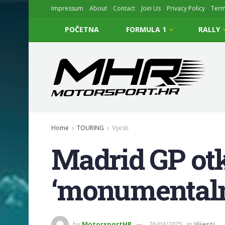
Impressum
About
Contact
Join Us
Privacy Policy
Ter
POČETNA
FORMULA 1
RALLY
Home
TOURING
Vijesti
Madrid GP otk
‘monumental
by
MotorsportHR
26/04/2025
in
Vijesti