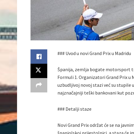
### Uvod u novi Grand Prix u Madridu
Španija, zemlja bogate motorsport tra
Formuli 1. Organizatori Grand Prix u M
uzbudljivoj novoj stazi već su stupile 
najznačajniji teški bankovani kut po
### Detalji staze
Novi Grand Prix održat će se na javni
španjolskoj prijestolnici, a staza će 