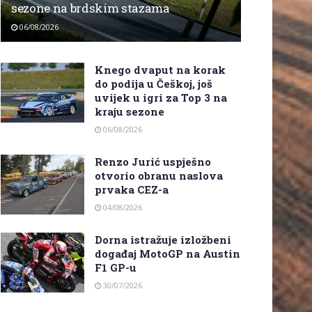
sezone na brdskim stazama
06/08/2026
Knego dvaput na korak
do podija u Češkoj, još
uvijek u igri za Top 3 na
kraju sezone
06/08/2026
Renzo Jurić uspješno
otvorio obranu naslova
prvaka CEZ-a
04/08/2026
Dorna istražuje izložbeni
događaj MotoGP na Austin
F1 GP-u
30/07/2026