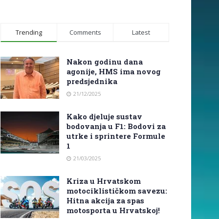
Trending
Comments
Latest
Nakon godinu dana
agonije, HMS ima novog
predsjednika
21/12/2025
Kako djeluje sustav
bodovanja u F1: Bodovi za
utrke i sprintere Formule
1
21/03/2025
Kriza u Hrvatskom
motociklističkom savezu:
Hitna akcija za spas
motosporta u Hrvatskoj!