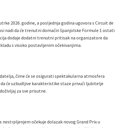
trke 2026. godine, a posljednja godina ugovora s Circuit de
i nadi da će trenutni domaćin španjolske Formule 1 ostati
cija dodaje dodatni trenutni pritisak na organizatore da
 skladu s visoko postavljenim očekivanjima.
edatelja, čime će se osigurati spektakularna atmosfera
da će uzbudljive karakteristike staze privući ljubitelje
oživljaj za sve prisutne.
, s nestrpljenjem očekuje dolazak novog Grand Prix u