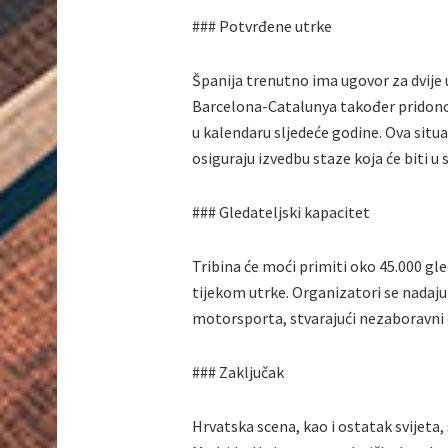
### Potvrđene utrke
Španija trenutno ima ugovor za dvije u
Barcelona-Catalunya također pridonos
u kalendaru sljedeće godine. Ova situa
osiguraju izvedbu staze koja će biti u
### Gledateljski kapacitet
Tribina će moći primiti oko 45.000 gl
tijekom utrke. Organizatori se nadaju 
motorsporta, stvarajući nezaboravni d
### Zaključak
Hrvatska scena, kao i ostatak svijeta