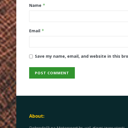
Name
*
Email
*
Save my name, email, and website in this br
About:
Dobrodošli na Motorsport.hr, vaš glavni izvor vijesti,