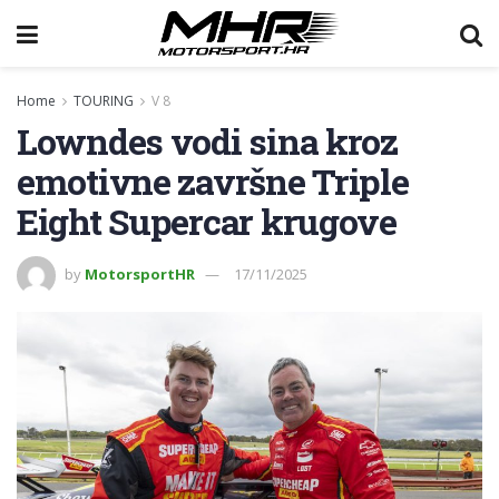
Home
TOURING
V 8
Lowndes vodi sina kroz
emotivne završne Triple
Eight Supercar krugove
by
MotorsportHR
17/11/2025