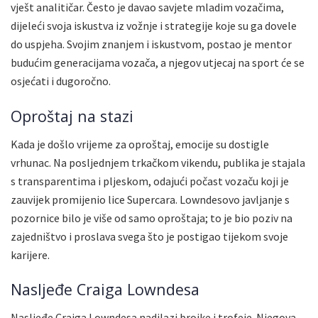
vješt analitičar. Često je davao savjete mladim vozačima,
dijeleći svoja iskustva iz vožnje i strategije koje su ga dovele
do uspjeha. Svojim znanjem i iskustvom, postao je mentor
budućim generacijama vozača, a njegov utjecaj na sport će se
osjećati i dugoročno.
Oproštaj na stazi
Kada je došlo vrijeme za oproštaj, emocije su dostigle
vrhunac. Na posljednjem trkačkom vikendu, publika je stajala
s transparentima i pljeskom, odajući počast vozaču koji je
zauvijek promijenio lice Supercara. Lowndesovo javljanje s
pozornice bilo je više od samo oproštaja; to je bio poziv na
zajedništvo i proslava svega što je postigao tijekom svoje
karijere.
Nasljeđe Craiga Lowndesa
Nasljeđe Craiga Lowndesa nadilazi brojke i trofeje. Njegova