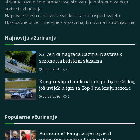
utrkama, ovdje ćete pronaći sve što vam je potrebno za dozu
brzine i uzbuđenja
Najnovije vijesti i analize iz svih kutaka motosport svijeta.
Ekskluzivne priče i intervjue s vozačima, timovima i stručnjacima.
Najnovija ažuriranja
26. Velika nagrada Cazina: Nastavak
sezone na brdskim stazama
06/08/2026
0
Knego dvaput na korak do podija u Češkoj,
još uvijek u igri za Top 3 na kraju sezone
06/08/2026
0
Popularna ažuriranja
Punionice? Rangiranje najvećih
promašaja naslova Premier lige