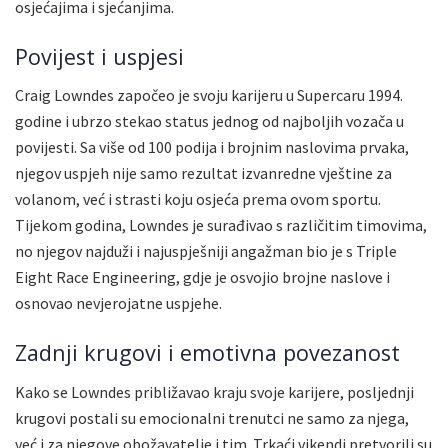
osjećajima i sjećanjima.
Povijest i uspjesi
Craig Lowndes započeo je svoju karijeru u Supercaru 1994.
godine i ubrzo stekao status jednog od najboljih vozača u
povijesti. Sa više od 100 podija i brojnim naslovima prvaka,
njegov uspjeh nije samo rezultat izvanredne vještine za
volanom, već i strasti koju osjeća prema ovom sportu.
Tijekom godina, Lowndes je surađivao s različitim timovima,
no njegov najduži i najuspješniji angažman bio je s Triple
Eight Race Engineering, gdje je osvojio brojne naslove i
osnovao nevjerojatne uspjehe.
Zadnji krugovi i emotivna povezanost
Kako se Lowndes približavao kraju svoje karijere, posljednji
krugovi postali su emocionalni trenutci ne samo za njega,
već i za njegove obožavatelje i tim. Trkaći vikendi pretvorili su