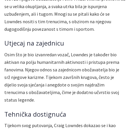
se u velika okupljanja, a svaka utrka bila je ispunjena
uzbuđenjem, ali i tugom. Mnogi su se pitali kako će se
Lowndes nositi s tim trenucima, s obzirom na njegovu
dugogodišnju povezanost s timom i sportom.
Utjecaj na zajednicu
Osim što je bio izvanredan vozač, Lowndes je također bio
aktivan na polju humanitarnih aktivnosti i pristupa prema
fanovima. Njegov odnos sa zajednicom obožavatelja bio je
srž njegove karizme. Tijekom završnih krugova, često je
dijelio svoja sjećanja i anegdote o svojim najdražim
trenucima s obožavateljima, čime je dodatno učvrstio svoj
status legende.
Tehnička dostignuća
Tijekom svog putovanja, Craig Lowndes dokazao se i kao