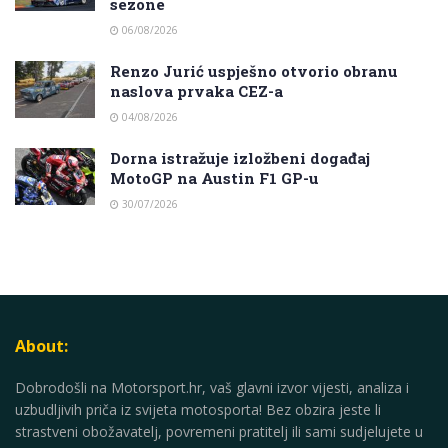
sezone
06/08/2026
Renzo Jurić uspješno otvorio obranu
naslova prvaka CEZ-a
04/08/2026
Dorna istražuje izložbeni događaj
MotoGP na Austin F1 GP-u
30/07/2026
About:
Dobrodošli na Motorsport.hr, vaš glavni izvor vijesti, analiza i
uzbudljivih priča iz svijeta motosporta! Bez obzira jeste li
strastveni obožavatelj, povremeni pratitelj ili sami sudjelujete u