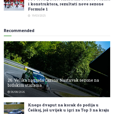
i konstruktora, rezultati nove sezone
Formule 1
19/03/2025
Recommended
26. Velika nagrada Cazina: Nastavak sezone na
brdskim stazama
06/08/2026
Knego dvaput na korak do podija u
Češkoj, još uvijek u igri za Top 3 na kraju