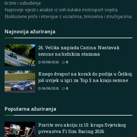
brzine i uzbuđenja
Najnovije vijesti i analize iz svih kutaka motosport svijeta.
Ekskluzivne priče i intervjue s vozačima, timovima i stručnjacima.
Najnovija ažuriranja
26. Velika nagrada Cazina: Nastavak
sezone na brdskim stazama
06/08/2026
0
Knego dvaput na korak do podija u Češkoj,
još uvijek u igri za Top 3 na kraju sezone
06/08/2026
0
Popularna ažuriranja
Pratite svu akciju iz 10. kruga Svjetskog
prvenstva F1 Sim Racing 2026