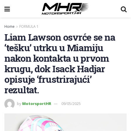
Home
FORMULA 1
Liam Lawson osvrće se na
‘tešku’ utrku u Miamiju
nakon kontakta u prvom
krugu, dok Isack Hadjar
opisuje ‘frustrirajući’
rezultat.
by
MotorsportHR
09/05/2025