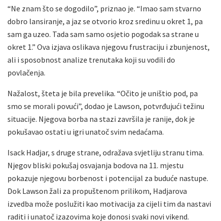
“Ne znam što se dogodilo”, priznao je. “Imao sam stvarno
dobro lansiranje, a jaz se otvorio kroz sredinu u okret 1, pa
sam ga uzeo. Tada sam samo osjetio pogodak sa strane u
okret 1.” Ova izjava oslikava njegovu frustraciju i zbunjenost,
ali i sposobnost analize trenutaka koji su vodili do
povlačenja.
Nažalost, šteta je bila prevelika. “Očito je uništio pod, pa
smo se morali povući”, dodao je Lawson, potvrđujući težinu
situacije. Njegova borba na stazi završila je ranije, dok je
pokušavao ostati u igri unatoč svim nedaćama.
Isack Hadjar, s druge strane, odražava svjetliju stranu tima.
Njegov bliski pokušaj osvajanja bodova na 11. mjestu
pokazuje njegovu borbenost i potencijal za buduće nastupe.
Dok Lawson žali za propuštenom prilikom, Hadjarova
izvedba može poslužiti kao motivacija za cijeli tim da nastavi
raditi i unatoč izazovima koje donosi svaki novi vikend.