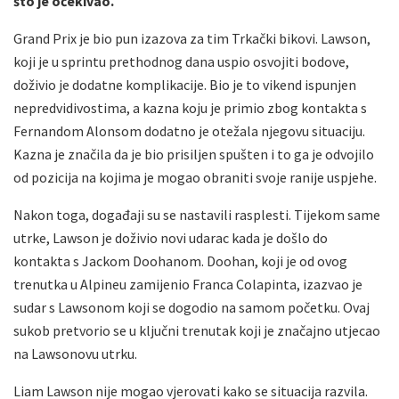
što je očekivao.
Grand Prix je bio pun izazova za tim Trkački bikovi. Lawson,
koji je u sprintu prethodnog dana uspio osvojiti bodove,
doživio je dodatne komplikacije. Bio je to vikend ispunjen
nepredvidivostima, a kazna koju je primio zbog kontakta s
Fernandom Alonsom dodatno je otežala njegovu situaciju.
Kazna je značila da je bio prisiljen spušten i to ga je odvojilo
od pozicija na kojima je mogao obraniti svoje ranije uspjehe.
Nakon toga, događaji su se nastavili rasplesti. Tijekom same
utrke, Lawson je doživio novi udarac kada je došlo do
kontakta s Jackom Doohanom. Doohan, koji je od ovog
trenutka u Alpineu zamijenio Franca Colapinta, izazvao je
sudar s Lawsonom koji se dogodio na samom početku. Ovaj
sukob pretvorio se u ključni trenutak koji je značajno utjecao
na Lawsonovu utrku.
Liam Lawson nije mogao vjerovati kako se situacija razvila.