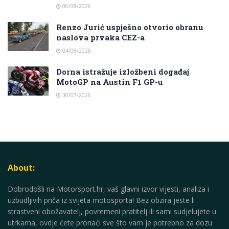
06/08/2026
Renzo Jurić uspješno otvorio obranu
naslova prvaka CEZ-a
04/08/2026
Dorna istražuje izložbeni događaj
MotoGP na Austin F1 GP-u
30/07/2026
About:
Dobrodošli na Motorsport.hr, vaš glavni izvor vijesti, analiza i
uzbudljivih priča iz svijeta motosporta! Bez obzira jeste li
strastveni obožavatelj, povremeni pratitelj ili sami sudjelujete u
utrkama, ovdje ćete pronaći sve što vam je potrebno za dozu