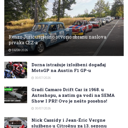
Renzo Jurić uspješno otvorio obranu naslova
prvaka CEZ-a
04/08/2026
Dorna istražuje izložbeni događaj
MotoGP na Austin F1 GP-u
30/07/2026
Gradi Camaro Drift Car iz 1968. u
Autoshopu, a zatim ga vodi na SEMA
Show I PRI! Ovo je nešto posebno!
30/07/2026
Nick Cassidy i Jean-Éric Vergne
službeno u Citroënu za 13. sezonu