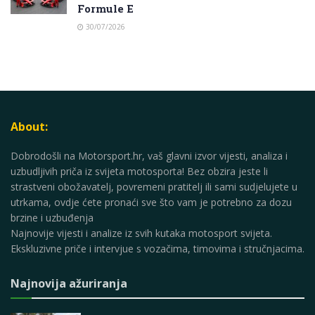
Formule E
30/07/2026
About:
Dobrodošli na Motorsport.hr, vaš glavni izvor vijesti, analiza i
uzbudljivih priča iz svijeta motosporta! Bez obzira jeste li
strastveni obožavatelj, povremeni pratitelj ili sami sudjelujete u
utrkama, ovdje ćete pronaći sve što vam je potrebno za dozu
brzine i uzbuđenja
Najnovije vijesti i analize iz svih kutaka motosport svijeta.
Ekskluzivne priče i intervjue s vozačima, timovima i stručnjacima.
Najnovija ažuriranja