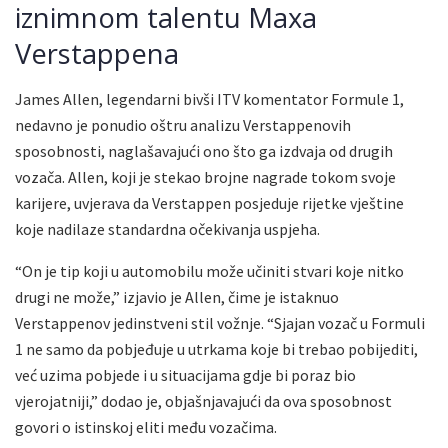
iznimnom talentu Maxa
Verstappena
James Allen, legendarni bivši ITV komentator Formule 1,
nedavno je ponudio oštru analizu Verstappenovih
sposobnosti, naglašavajući ono što ga izdvaja od drugih
vozača. Allen, koji je stekao brojne nagrade tokom svoje
karijere, uvjerava da Verstappen posjeduje rijetke vještine
koje nadilaze standardna očekivanja uspjeha.
“On je tip koji u automobilu može učiniti stvari koje nitko
drugi ne može,” izjavio je Allen, čime je istaknuo
Verstappenov jedinstveni stil vožnje. “Sjajan vozač u Formuli
1 ne samo da pobjeđuje u utrkama koje bi trebao pobijediti,
već uzima pobjede i u situacijama gdje bi poraz bio
vjerojatniji,” dodao je, objašnjavajući da ova sposobnost
govori o istinskoj eliti među vozačima.