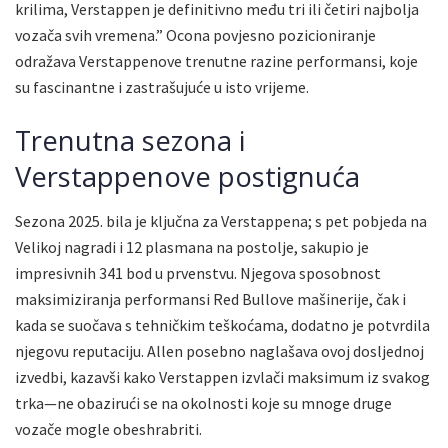
krilima, Verstappen je definitivno među tri ili četiri najbolja
vozača svih vremena.” Ocona povjesno pozicioniranje
odražava Verstappenove trenutne razine performansi, koje
su fascinantne i zastrašujuće u isto vrijeme.
Trenutna sezona i
Verstappenove postignuća
Sezona 2025. bila je ključna za Verstappena; s pet pobjeda na
Velikoj nagradi i 12 plasmana na postolje, sakupio je
impresivnih 341 bod u prvenstvu. Njegova sposobnost
maksimiziranja performansi Red Bullove mašinerije, čak i
kada se suočava s tehničkim teškoćama, dodatno je potvrdila
njegovu reputaciju. Allen posebno naglašava ovoj dosljednoj
izvedbi, kazavši kako Verstappen izvlači maksimum iz svakog
trka—ne obazirući se na okolnosti koje su mnoge druge
vozače mogle obeshrabriti.