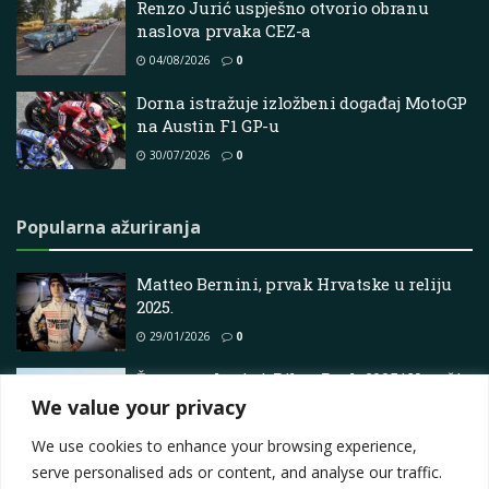
Renzo Jurić uspješno otvorio obranu
naslova prvaka CEZ-a
04/08/2026
0
Dorna istražuje izložbeni događaj MotoGP
na Austin F1 GP-u
30/07/2026
0
Popularna ažuriranja
Matteo Bernini, prvak Hrvatske u reliju
2025.
29/01/2026
0
Žene na planini: Pikes Peak 2025 | Vozači
We value your privacy
19/06/2025
0
We use cookies to enhance your browsing experience,
serve personalised ads or content, and analyse our traffic.