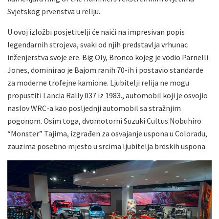
Svjetskog prvenstva u reliju.
U ovoj izložbi posjetitelji će naići na impresivan popis
legendarnih strojeva, svaki od njih predstavlja vrhunac
inženjerstva svoje ere. Big Oly, Bronco kojeg je vodio Parnelli
Jones, dominirao je Bajom ranih 70-ih i postavio standarde
za moderne trofejne kamione. Ljubitelji relija ne mogu
propustiti Lancia Rally 037 iz 1983., automobil koji je osvojio
naslov WRC-a kao posljednji automobil sa stražnjim
pogonom. Osim toga, dvomotorni Suzuki Cultus Nobuhiro
“Monster” Tajima, izgrađen za osvajanje uspona u Coloradu,
zauzima posebno mjesto u srcima ljubitelja brdskih uspona.