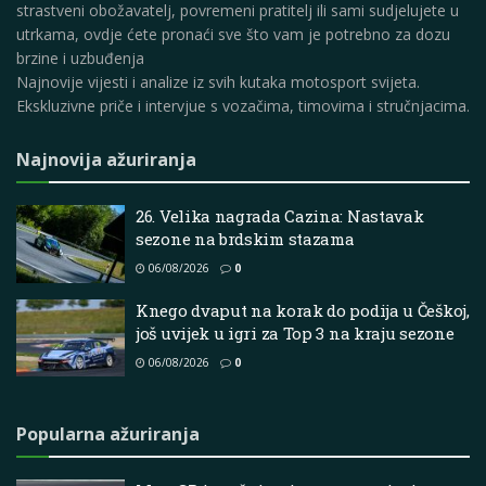
strastveni obožavatelj, povremeni pratitelj ili sami sudjelujete u
utrkama, ovdje ćete pronaći sve što vam je potrebno za dozu
brzine i uzbuđenja
Najnovije vijesti i analize iz svih kutaka motosport svijeta.
Ekskluzivne priče i intervjue s vozačima, timovima i stručnjacima.
Najnovija ažuriranja
26. Velika nagrada Cazina: Nastavak
sezone na brdskim stazama
06/08/2026
0
Knego dvaput na korak do podija u Češkoj,
još uvijek u igri za Top 3 na kraju sezone
06/08/2026
0
Popularna ažuriranja