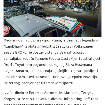
Među mnogim drugim eksponatima, izloženi su i legendarni
“LandShark” iz obitelji Herbst iz 1995., kao i Volkswagen
Beetle GRC koji je postavio standarde u rallycrossu
zahvaljujući vozaču Tanneru Foustu. Zastakljen i zastrašujući
Pro 4 s Toyotinim pogonom pokojnog Ricka Husemana i
dalje se smatra jednim od najuspješnijih strojeva u povijesti
kratkih staza, a ovi automobili utjelovljuju epohu inovacija i
izuzetnog inženjeringa u terenskom sportu.
Izvršni direktor Petersen Automotive Museuma, Terry L.
Karges, ističe da su inovativni dizajni i inženjering u off-road
motorsportu tijekom desetljeća pomaknuli granice