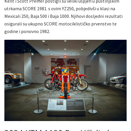
Kent i Scott Pfeiffer postigli su veliki uspjeh u pustinjskim
utrkama SCORE 1981. s ovim YZ250, pobjedivši u klasi na
Mexicali 250, Baja 500 i Baja 1000. Njihovi dosljedni rezultati
osigurali su ukupno SCORE motociklističko prvenstvo te
godine i ponovno 1982.