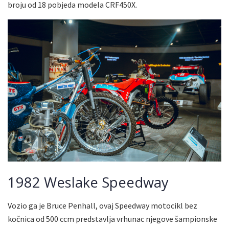
broju od 18 pobjeda modela CRF450X.
1982 Weslake Speedway
Vozio ga je Bruce Penhall, ovaj Speedway motocikl bez
kočnica od 500 ccm predstavlja vrhunac njegove šampionske