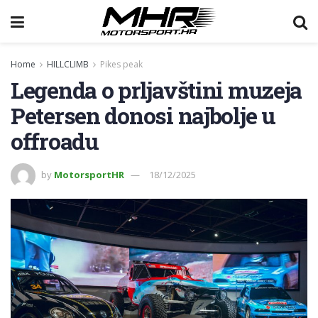
Home
HILLCLIMB
Pikes peak
Legenda o prljavštini muzeja
Petersen donosi najbolje u
offroadu
by
MotorsportHR
18/12/2025