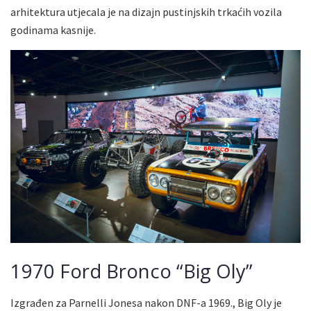
arhitektura utjecala je na dizajn pustinjskih trkaćih vozila
godinama kasnije.
1970 Ford Bronco “Big Oly”
Izgrađen za Parnelli Jonesa nakon DNF-a 1969., Big Oly je