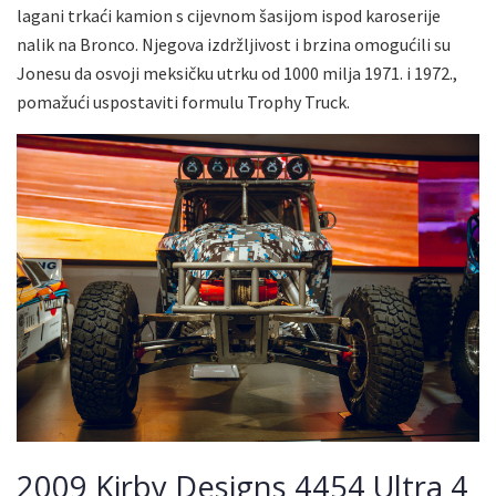
lagani trkaći kamion s cijevnom šasijom ispod karoserije
nalik na Bronco. Njegova izdržljivost i brzina omogućili su
Jonesu da osvoji meksičku utrku od 1000 milja 1971. i 1972.,
pomažući uspostaviti formulu Trophy Truck.
2009 Kirby Designs 4454 Ultra 4