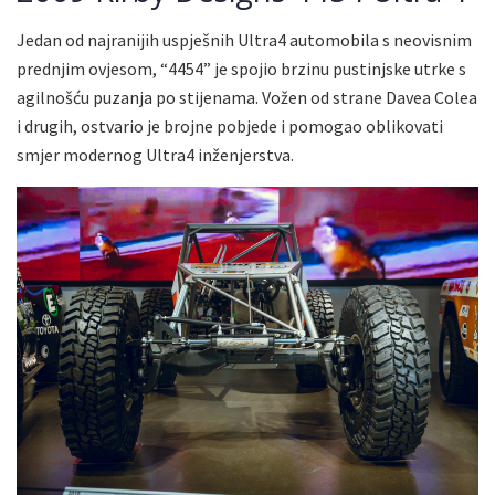
Jedan od najranijih uspješnih Ultra4 automobila s neovisnim
prednjim ovjesom, “4454” je spojio brzinu pustinjske utrke s
agilnošću puzanja po stijenama. Vožen od strane Davea Colea
i drugih, ostvario je brojne pobjede i pomogao oblikovati
smjer modernog Ultra4 inženjerstva.