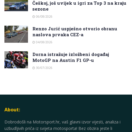
Češkoj, još uvijek u igri za Top 3 na kraju
sezone
06/08/2026
Renzo Jurić uspješno otvorio obranu
naslova prvaka CEZ-a
04/08/2026
Dorna istražuje izložbeni događaj
MotoGP na Austin F1 GP-u
30/07/2026
About:
Dobrodošli na Motorsport.hr, vaš glavni izvor vijesti, analiza i
uzbudljivih priča iz svijeta motosporta! Bez obzira jeste li