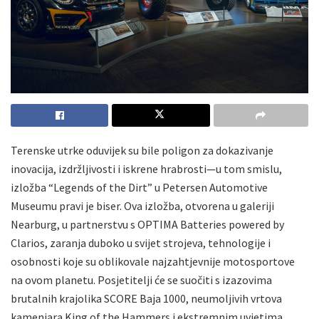
Terenske utrke oduvijek su bile poligon za dokazivanje
inovacija, izdržljivosti i iskrene hrabrosti—u tom smislu,
izložba “Legends of the Dirt” u Petersen Automotive
Museumu pravi je biser. Ova izložba, otvorena u galeriji
Nearburg, u partnerstvu s OPTIMA Batteries powered by
Clarios, zaranja duboko u svijet strojeva, tehnologije i
osobnosti koje su oblikovale najzahtjevnije motosportove
na ovom planetu. Posjetitelji će se suočiti s izazovima
brutalnih krajolika SCORE Baja 1000, neumoljivih vrtova
kamenjara King of the Hammers i ekstremnim uvjetima