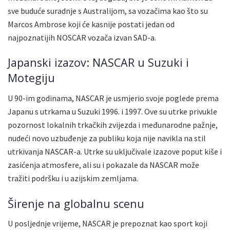
sve buduće suradnje s Australijom, sa vozačima kao što su
Marcos Ambrose koji će kasnije postati jedan od
najpoznatijih NOSCAR vozača izvan SAD-a.
Japanski izazov: NASCAR u Suzuki i
Motegiju
U 90-im godinama, NASCAR je usmjerio svoje poglede prema
Japanu s utrkama u Suzuki 1996. i 1997. Ove su utrke privukle
pozornost lokalnih trkačkih zvijezda i međunarodne pažnje,
nudeći novo uzbuđenje za publiku koja nije navikla na stil
utrkivanja NASCAR-a. Utrke su uključivale izazove poput kiše i
zasićenja atmosfere, ali su i pokazale da NASCAR može
tražiti podršku i u azijskim zemljama.
Širenje na globalnu scenu
U posljednje vrijeme, NASCAR je prepoznat kao sport koji