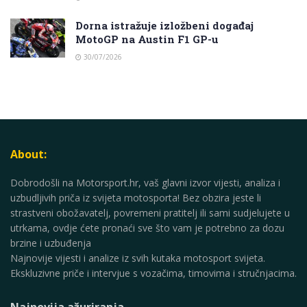
Dorna istražuje izložbeni događaj
MotoGP na Austin F1 GP-u
30/07/2026
About:
Dobrodošli na Motorsport.hr, vaš glavni izvor vijesti, analiza i
uzbudljivih priča iz svijeta motosporta! Bez obzira jeste li
strastveni obožavatelj, povremeni pratitelj ili sami sudjelujete u
utrkama, ovdje ćete pronaći sve što vam je potrebno za dozu
brzine i uzbuđenja
Najnovije vijesti i analize iz svih kutaka motosport svijeta.
Ekskluzivne priče i intervjue s vozačima, timovima i stručnjacima.
Najnovija ažuriranja