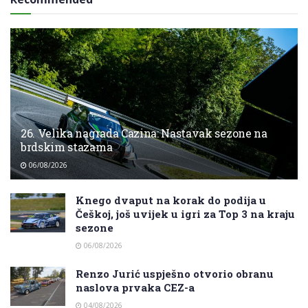
26. Velika nagrada Cazina: Nastavak sezone na
brdskim stazama
06/08/2026
Knego dvaput na korak do podija u
Češkoj, još uvijek u igri za Top 3 na kraju
sezone
06/08/2026
Renzo Jurić uspješno otvorio obranu
naslova prvaka CEZ-a
04/08/2026