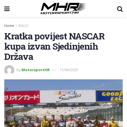
Home
RALLY
Kratka povijest NASCAR
kupa izvan Sjedinjenih
Država
by
MotorsportHR
11/06/2025