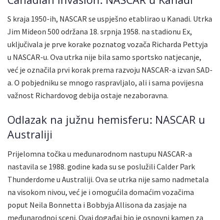
S kraja 1950-ih, NASCAR se uspješno etablirao u Kanadi. Utrka
Jim Mideon 500 održana 18. srpnja 1958. na stadionu Ex,
uključivala je prve korake poznatog vozača Richarda Pettyja
u NASCAR-u. Ova utrka nije bila samo sportsko natjecanje,
već je označila prvi korak prema razvoju NASCAR-a izvan SAD-
a. O pobjedniku se mnogo raspravljalo, ali i sama povijesna
važnost Richardovog debija ostaje nezaboravna.
Odlazak na južnu hemisferu: NASCAR u
Australiji
Prijelomna točka u međunarodnom nastupu NASCAR-a
nastavila se 1988. godine kada su se poslužili Calder Park
Thunderdome u Australiji. Ova se utrka nije samo nadmetala
na visokom nivou, već je i omogućila domaćim vozačima
poput Neila Bonnetta i Bobbyja Allisona da zasjaje na
međunarodnoj sceni. Ovaj događaj bio je osnovni kamen za