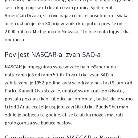
serija kupa nije se utrkivala izvan granica Sjedinjenih
Američkih Država, što ovu najavu čini još posebnijom. Svaka
utrka uključuje oko 80 prijevoznika koji putuju previše od
2.000 milja iz Michigana do Meksika, što nije mala logistička
operacija.
Povijest NASCAR-a izvan SAD-a
NASCAR je impegnirao svoje vozače na međunarodna
natjecanja još od ranih 50-ih. Prva utrka izvan SAD-a
zabilježena je 1952. godine kada se održala na stazi Stamford
Park u Kanadi. Ova staza je, unatoč svom kratkom životu,
postala poznata kao "ubojica automobila", budući da je samo
tri od 17 natjecatelja uspjelo završiti utrku. Buddy Sherman
odnio je pobjedu te godine, ali se ta utrka može smatrati
prologom za sve buduće naslove.
Canadian Invasion: NASCAR u Kanadi