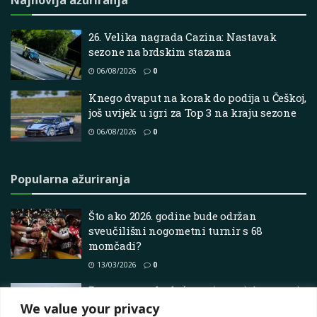
26. Velika nagrada Cazina: Nastavak
sezone na brdskim stazama
06/08/2026
0
Knego dvaput na korak do podija u Češkoj,
još uvijek u igri za Top 3 na kraju sezone
06/08/2026
0
Popularna ažuriranja
Što ako 2026. godine bude održan
sveučilišni nogometni turnir s 68
momčadi?
13/03/2026
0
Bearmanova budućnost ‘ne ovisi o nama’,
priznaje Komatsu
We value your privacy