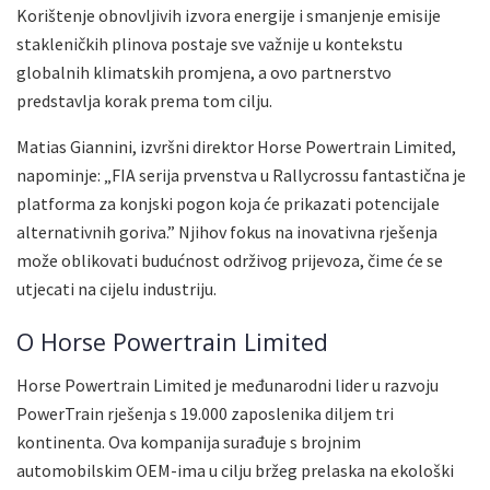
Korištenje obnovljivih izvora energije i smanjenje emisije
stakleničkih plinova postaje sve važnije u kontekstu
globalnih klimatskih promjena, a ovo partnerstvo
predstavlja korak prema tom cilju.
Matias Giannini, izvršni direktor Horse Powertrain Limited,
napominje: „FIA serija prvenstva u Rallycrossu fantastična je
platforma za konjski pogon koja će prikazati potencijale
alternativnih goriva.” Njihov fokus na inovativna rješenja
može oblikovati budućnost održivog prijevoza, čime će se
utjecati na cijelu industriju.
O Horse Powertrain Limited
Horse Powertrain Limited je međunarodni lider u razvoju
PowerTrain rješenja s 19.000 zaposlenika diljem tri
kontinenta. Ova kompanija surađuje s brojnim
automobilskim OEM-ima u cilju bržeg prelaska na ekološki