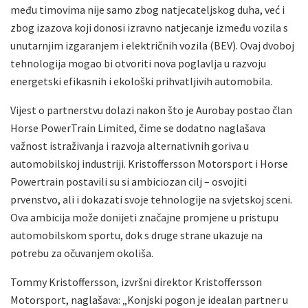
među timovima nije samo zbog natjecateljskog duha, već i
zbog izazova koji donosi izravno natjecanje između vozila s
unutarnjim izgaranjem i električnih vozila (BEV). Ovaj dvoboj
tehnologija mogao bi otvoriti nova poglavlja u razvoju
energetski efikasnih i ekološki prihvatljivih automobila.
Vijest o partnerstvu dolazi nakon što je Aurobay postao član
Horse PowerTrain Limited, čime se dodatno naglašava
važnost istraživanja i razvoja alternativnih goriva u
automobilskoj industriji. Kristoffersson Motorsport i Horse
Powertrain postavili su si ambiciozan cilj – osvojiti
prvenstvo, ali i dokazati svoje tehnologije na svjetskoj sceni.
Ova ambicija može donijeti značajne promjene u pristupu
automobilskom sportu, dok s druge strane ukazuje na
potrebu za očuvanjem okoliša.
Tommy Kristoffersson, izvršni direktor Kristoffersson
Motorsport, naglašava: „Konjski pogon je idealan partner u