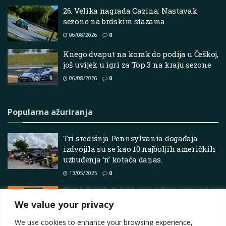
26. Velika nagrada Cazina: Nastavak
sezone na brdskim stazama
06/08/2026
0
Knego dvaput na korak do podija u Češkoj,
još uvijek u igri za Top 3 na kraju sezone
06/08/2026
0
Popularna ažuriranja
Tri središnja Pennsylvania događaja
izdvojila su se kao 10 najboljih američkih
uzbuđenja ‘n’ kotača danas.
13/05/2025
0
Pregled svih izdanja priopćenja za tisak
We value your privacy
12/06/2025
0
We use cookies to enhance your browsing experience,