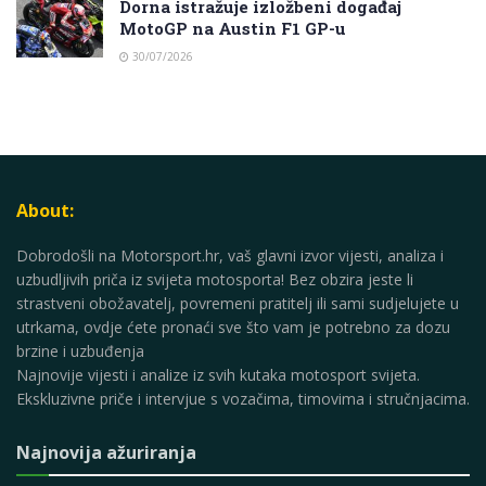
Dorna istražuje izložbeni događaj
MotoGP na Austin F1 GP-u
30/07/2026
About:
Dobrodošli na Motorsport.hr, vaš glavni izvor vijesti, analiza i
uzbudljivih priča iz svijeta motosporta! Bez obzira jeste li
strastveni obožavatelj, povremeni pratitelj ili sami sudjelujete u
utrkama, ovdje ćete pronaći sve što vam je potrebno za dozu
brzine i uzbuđenja
Najnovije vijesti i analize iz svih kutaka motosport svijeta.
Ekskluzivne priče i intervjue s vozačima, timovima i stručnjacima.
Najnovija ažuriranja