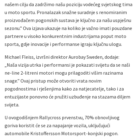
našem cilju da zadržimo našu poziciju vodećeg svjetskog tima
u moto sportu. Pronalazak snažne suradnje s renomiranim
proizvođačem pogonskih sustava je ključno za našu uspješnu
sezonu.” Ova izjava ukazuje na koliko je važno imati pouzdane
partnere u visoko konkurentnim industrijama poput moto
sporta, gdje inovacije i performanse igraju ključnu ulogu.
Michael Fleiss, izvršni direktor Aurobay Sweden, dodaje:
„Naša vizija utrka i performansi je pokazati svijetu da se naši
ne-line 2-litreni motori mogu prilagoditi višim razinama
snage.” Ovaj pristup može otvoriti vrata novim
pogodnostima i rješenjima kako za natjecatelje, tako i za
entuzijaste ponovno će pružiti uzbuđenje na stazama diljem
svijeta.
U ovogodišnjem Rallycross prvenstvu, 70% obnovljivog
goriva koristit će se za napajanje vozila, uključujući
automobile Kristoffersson Motorsport-konjski pogon.