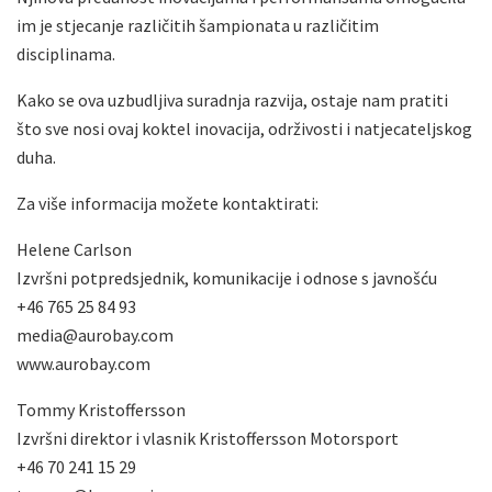
im je stjecanje različitih šampionata u različitim
disciplinama.
Kako se ova uzbudljiva suradnja razvija, ostaje nam pratiti
što sve nosi ovaj koktel inovacija, održivosti i natjecateljskog
duha.
Za više informacija možete kontaktirati:
Helene Carlson
Izvršni potpredsjednik, komunikacije i odnose s javnošću
+46 765 25 84 93
media@aurobay.com
www.aurobay.com
Tommy Kristoffersson
Izvršni direktor i vlasnik Kristoffersson Motorsport
+46 70 241 15 29