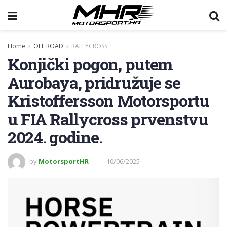
Home
OFF ROAD
RALLYCROSS
Konjički pogon, putem
Aurobaya, pridružuje se
Kristoffersson Motorsportu
u FIA Rallycross prvenstvu
2024. godine.
by
MotorsportHR
10/06/2025