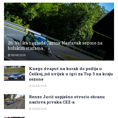
26. Velika nagrada Cazina: Nastavak sezone na
brdskim stazama
06/08/2026
Knego dvaput na korak do podija u
Češkoj, još uvijek u igri za Top 3 na kraju
sezone
06/08/2026
Renzo Jurić uspješno otvorio obranu
naslova prvaka CEZ-a
04/08/2026