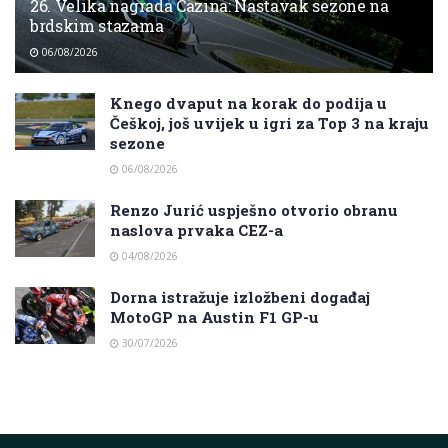
26. Velika nagrada Cazina: Nastavak sezone na
brdskim stazama
06/08/2026
Knego dvaput na korak do podija u
Češkoj, još uvijek u igri za Top 3 na kraju
sezone
06/08/2026
Renzo Jurić uspješno otvorio obranu
naslova prvaka CEZ-a
04/08/2026
Dorna istražuje izložbeni događaj
MotoGP na Austin F1 GP-u
30/07/2026