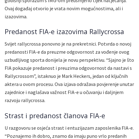
godišnji sporazum s IMG-om preusmjerio tijek natjecanja.
Ovaj događaj otvorio je vrata novim mogućnostima, ali i
izazovima.
Predanost FIA-e izazovima Rallycrossa
Svijet rallycrossa ponovno je na prekretnici. Potvrda o novoj
predanosti FIA-e da preuzme odgovornost za vođenje ovog
uzbudljivog sporta donijela je novu perspektivu. “Sjajno je što
FIA pokazuje predanost i preuzima odgovornost da nastavi s
Rallycrossom”, istaknuo je Mark Heckers, jedan od ključnih
aktera u ovom procesu. Ova izjava odražava povjerenje unutar
zajednice i naglašava važnost FIA-e u očuvanju i daljnjem
razvoju rallycrossa.
Strast i predanost članova FIA-e
U razgovoru se osjeća strast i entuzijazam zaposlenika FIA-e.
“Poznajemo ih dobro, znamo da imaju puno vrlo predanih