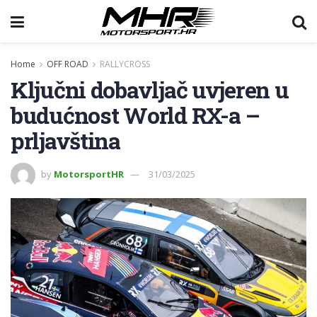
Home
OFF ROAD
RALLYCROSS
Ključni dobavljač uvjeren u
budućnost World RX-a –
prljavština
by
MotorsportHR
31/03/2025