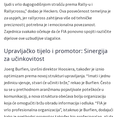
ljudi s vrlo dugogodišnjom strašću prema Rally-u i
Rallycrossu,” dodao je Heckers. Ova posvećenost temeljna je
za uspjeh, jer rallycross zahtijeva više od tehničke
preciznosti; potrebna je i emocionalna povezanost.
Zajednica svakako očekuje da će FIA ponovno spojiti različite
dijelove ove uzbudljive slagalice.
Upravljačko tijelo i promotor: Sinergija
za učinkovitost
Joerg Burfien, izvršni direktor Hoosiera, također je iznio
optimizam prema novoj strukturi upravljanja. “Imati i jednu
jedinicu vjeruje, stvari će učiniti brže,” rekao je Burfien. Često
su se u prethodnom aranžmanu pojavljivale poteškoće u
komunikaciji, a nova struktura obećava bolju organizaciju
koja će omogućiti bržu obradu informacija i odluka. “FIA je
vrlo profesionalna organizacija”, istaknuo je Burfien, dodajući
kako je prethodni promotor također bio profesionalan, ali da