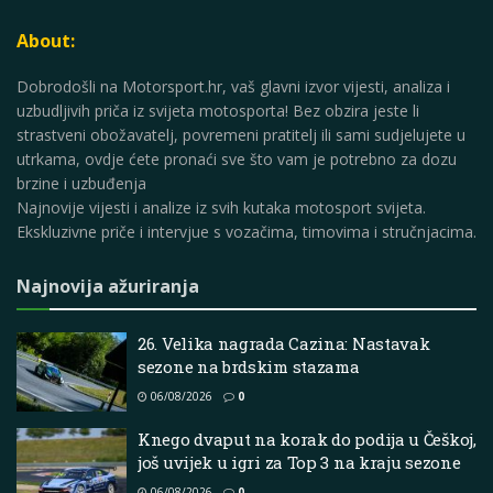
About:
Dobrodošli na Motorsport.hr, vaš glavni izvor vijesti, analiza i
uzbudljivih priča iz svijeta motosporta! Bez obzira jeste li
strastveni obožavatelj, povremeni pratitelj ili sami sudjelujete u
utrkama, ovdje ćete pronaći sve što vam je potrebno za dozu
brzine i uzbuđenja
Najnovije vijesti i analize iz svih kutaka motosport svijeta.
Ekskluzivne priče i intervjue s vozačima, timovima i stručnjacima.
Najnovija ažuriranja
26. Velika nagrada Cazina: Nastavak
sezone na brdskim stazama
06/08/2026
0
Knego dvaput na korak do podija u Češkoj,
još uvijek u igri za Top 3 na kraju sezone
06/08/2026
0