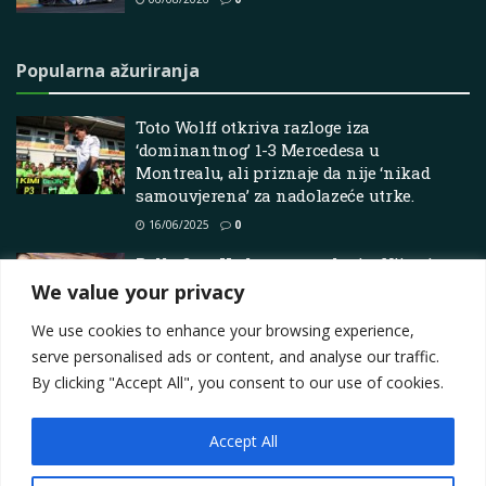
Popularna ažuriranja
Toto Wolff otkriva razloge iza
‘dominantnog’ 1-3 Mercedesa u
Montrealu, ali priznaje da nije ‘nikad
samouvjerena’ za nadolazeće utrke.
16/06/2025
0
Rally One: Utrka prema slavi – Vijesti,
najava, vodiči i još mnogo toga
We value your privacy
11/07/2026
0
We use cookies to enhance your browsing experience,
serve personalised ads or content, and analyse our traffic.
By clicking "Accept All", you consent to our use of cookies.
Accept All
Impressum
About
Contact
Join Us
Privacy Policy
Terms
Marketing i oglašavanje