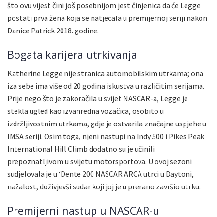
što ovu vijest čini još posebnijom jest činjenica da će Legge
postati prva žena koja se natjecala u premijernoj seriji nakon
Danice Patrick 2018. godine.
Bogata karijera utrkivanja
Katherine Legge nije stranica automobilskim utrkama; ona
iza sebe ima više od 20 godina iskustva u različitim serijama.
Prije nego što je zakoračila u svijet NASCAR-a, Legge je
stekla ugled kao izvanredna vozačica, osobito u
izdržljivostnim utrkama, gdje je ostvarila značajne uspjehe u
IMSA seriji. Osim toga, njeni nastupi na Indy 500 i Pikes Peak
International Hill Climb dodatno su je učinili
prepoznatljivom u svijetu motorsportova. U ovoj sezoni
sudjelovala je u ‘Dente 200 NASCAR ARCA utrci u Daytoni,
nažalost, doživjevši sudar koji joj je u prerano završio utrku.
Premijerni nastup u NASCAR-u