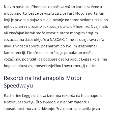
Njezin nastup u Phoenixu označava važan korak za žene u
motorsportu. Legge će voziti za Live Fast Motorsports, tim
koji je prvotno najavio sudjelovanje na samo sedam utrka, no
njihov plan se proširio i uključuje utrku u Phoenixu. Ovaj mali,
ali značajan korak može otvoriti vrata mnogim drugim
vozačicama da se uključe u NASCAR, čime se osigurava veća
inkluzivnost u sportu poznatom po svojim izazovima i
konkurenciji. Tim će se, osim što je popularan među
vozačima, potruditi da podupre osobu poput Legge koja ima
bogato iskustvo, unoseći svježinu i novu energiju u tim.
Rekordi na Indianapolis Motor
Speedwayu
Katherine Legge drži dva iznimna rekorda na Indianapolis
Motor Speedwayu, što svjedoči o njenom talentu i
sposobnostima za utrkivanje. Prvi rekord postavila je za