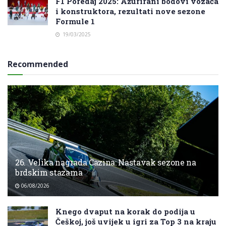
F1 Poredaj 2025: Ažurirani bodovi vozača
i konstruktora, rezultati nove sezone
Formule 1
19/03/2025
Recommended
26. Velika nagrada Cazina: Nastavak sezone na
brdskim stazama
06/08/2026
Knego dvaput na korak do podija u
Češkoj, još uvijek u igri za Top 3 na kraju