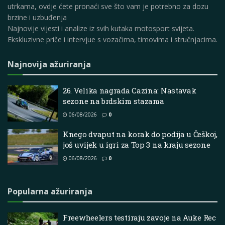
utrkama, ovdje ćete pronaći sve što vam je potrebno za dozu
brzine i uzbuđenja
Najnovije vijesti i analize iz svih kutaka motosport svijeta.
Ekskluzivne priče i intervjue s vozačima, timovima i stručnjacima.
Najnovija ažuriranja
26. Velika nagrada Cazina: Nastavak
sezone na brdskim stazama
06/08/2026
0
Knego dvaput na korak do podija u Češkoj,
još uvijek u igri za Top 3 na kraju sezone
06/08/2026
0
Popularna ažuriranja
Freewheelers testiraju zavoje na Auke Rec