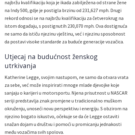
najbržu kvalifikaciju koja je ikada zabilježena od strane žene
na Indy 500, gdje je postigla brzinu od 231,627 mph. Drugi
rekord odnosi se na najbržu kvalifikaciju za četverokrug na
istom događaju, s postignutih 230,070 mph. Ova dostignuća
ne samo da ističu njezinu vještinu, već i njezinu sposobnost
da postavi visoke standarde za buduće generacije vozačica.
Utjecaj na budućnost ženskog
utrkivanja
Katherine Legge, svojim nastupom, ne samo da otvara vrata
za sebe, već može inspirirati mnoge mlade djevojke koje
sanjaju o karijeri u motorsportu. Njena prisutnost u NASCAR
seriji predstavlja znak promjene u tradicionalno muškom
okruženju, unoseći novu perspektivu i energiju. S obzirom na
njezino bogato iskustvo, očekuje se da će Legge ostaviti
snažan dojam u društvu i pomoći u promicanju jednakosti
među vozačima svih spolova.