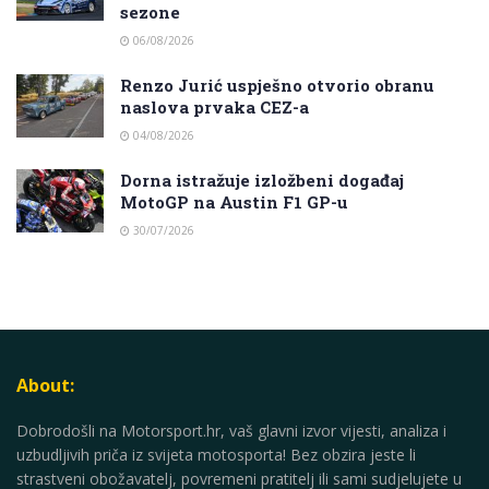
sezone
06/08/2026
Renzo Jurić uspješno otvorio obranu
naslova prvaka CEZ-a
04/08/2026
Dorna istražuje izložbeni događaj
MotoGP na Austin F1 GP-u
30/07/2026
About:
Dobrodošli na Motorsport.hr, vaš glavni izvor vijesti, analiza i
uzbudljivih priča iz svijeta motosporta! Bez obzira jeste li
strastveni obožavatelj, povremeni pratitelj ili sami sudjelujete u