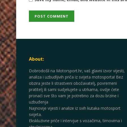
About:
Dobrodošli na Motorsport.hr, vaš glavni izvor vijesti,
analiza i uzbudljivih priča iz svijeta motosporta! Bez
obzira jeste li strastveni obožavatelj, povremeni
pratitelj ili sami sudjelujete u utrkama, ovdje ćete
pronaći sve što vam je potrebno za dozu brzine i
uzbuđenja
Najnovije vijesti i analize iz svih kutaka motosport
svijeta.
Ekskluzivne priče i intervjue s vozačima, timovima i
stručnjacima.