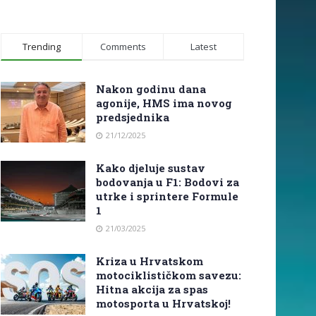
Trending
Comments
Latest
Nakon godinu dana
agonije, HMS ima novog
predsjednika
21/12/2025
Kako djeluje sustav
bodovanja u F1: Bodovi za
utrke i sprintere Formule
1
21/03/2025
Kriza u Hrvatskom
motociklističkom savezu:
Hitna akcija za spas
motosporta u Hrvatskoj!