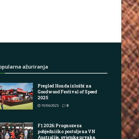
opularna ažuriranja
Pregled Honda izložbi na
Goodwood Festival of Speed
2025
19/06/2025
0
F1 2026: Prognoze za
pobjedničko postolje na VN
Australije, svjetske prvake,