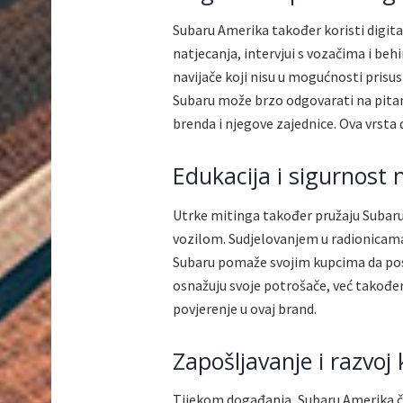
Subaru Amerika također koristi digita
natjecanja, intervjui s vozačima i beh
navijače koji nisu u mogućnosti pris
Subaru može brzo odgovarati na pitan
brenda i njegove zajednice. Ova vrsta
Edukacija i sigurnost
Utrke mitinga također pružaju Subaruo
vozilom. Sudjelovanjem u radionicama
Subaru pomaže svojim kupcima da po
osnažuju svoje potrošače, već takođe
povjerenje u ovaj brand.
Zapošljavanje i razvoj 
Tijekom događanja, Subaru Amerika če