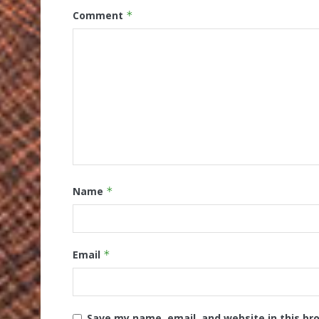
Comment
*
Name
*
Email
*
Save my name, email, and website in this br