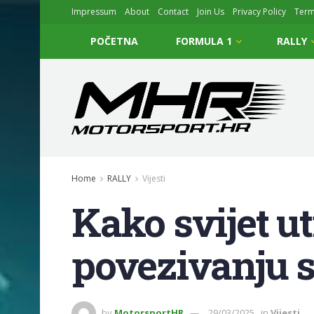
Impressum
About
Contact
Join Us
Privacy Policy
Ter
POČETNA
FORMULA 1
RALLY
Home
RALLY
Vijesti
Kako svijet 
povezivanju s
by
MotorsportHR
29/03/2025
in
Vijesti