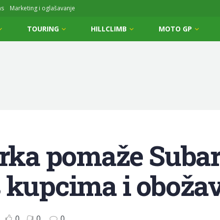
ms
Marketing i oglašavanje
TOURING
HILLCLIMB
MOTO GP
utrka pomaže Suba
 kupcima i obožav
0
0
0