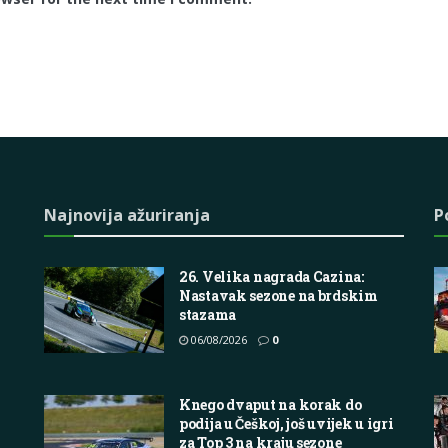
Najnovija ažuriranja
P
26. Velika nagrada Cazina:
Nastavak sezone na brdskim
stazama
06/08/2026
0
Knego dvaput na korak do
podija u Češkoj, još uvijek u igri
za Top 3 na kraju sezone