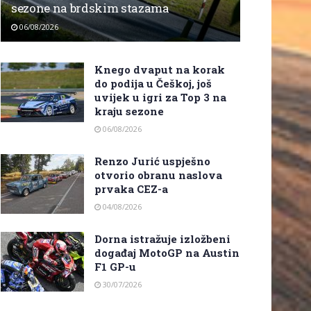
sezone na brdskim stazama
06/08/2026
Knego dvaput na korak
do podija u Češkoj, još
uvijek u igri za Top 3 na
kraju sezone
06/08/2026
Renzo Jurić uspješno
otvorio obranu naslova
prvaka CEZ-a
04/08/2026
Dorna istražuje izložbeni
događaj MotoGP na Austin
F1 GP-u
30/07/2026