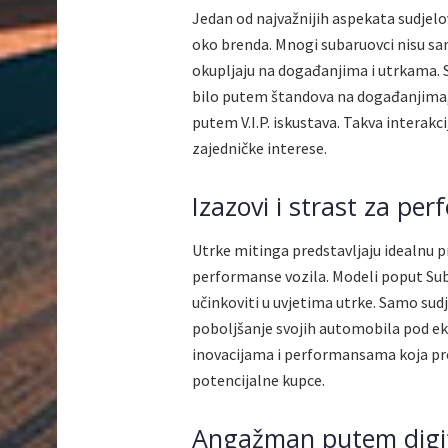
Jedan od najvažnijih aspekata sudjelo
oko brenda. Mnogi subaruovci nisu samo
okupljaju na događanjima i utrkama. S
bilo putem štandova na događanjima, 
putem V.I.P. iskustava. Takva interakc
zajedničke interese.
Izazovi i strast za p
Utrke mitinga predstavljaju idealnu p
performanse vozila. Modeli poput Sub
učinkoviti u uvjetima utrke. Samo sud
poboljšanje svojih automobila pod ek
inovacijama i performansama koja prož
potencijalne kupce.
Angažman putem digit