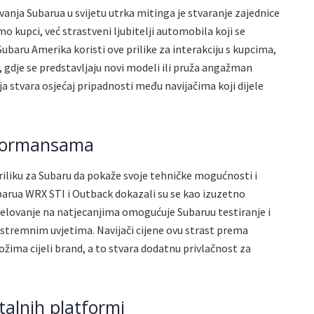
vanja Subarua u svijetu utrka mitinga je stvaranje zajednice
 kupci, već strastveni ljubitelji automobila koji se
ubaru Amerika koristi ove prilike za interakciju s kupcima,
gdje se predstavljaju novi modeli ili pruža angažman
ija stvara osjećaj pripadnosti među navijačima koji dijele
erformansama
riliku za Subaru da pokaže svoje tehničke mogućnosti i
arua WRX STI i Outback dokazali su se kao izuzetno
jelovanje na natjecanjima omogućuje Subaruu testiranje i
stremnim uvjetima. Navijači cijene ovu strast prema
ima cijeli brand, a to stvara dodatnu privlačnost za
alnih platformi