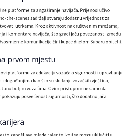
lne platforme za angažiranje navijača. Prijenosi uživo
ind-the-scenes sadržaji stvaraju dodatnu vrijednost za
ustvovati utrkama. Kroz aktivnost na društvenim mrežama,
ja i komentare navijača, što gradi jaču povezanost između
 dvosmjerne komunikacije čini kupce dijelom Subaru obitelji.
 na prvom mjestu
vi platformu za edukaciju vozača o sigurnosti i upravljanju
 i događanjima kao što su skidanje vozačkih vještina,
stanu boljim vozačima. Ovim pristupom ne samo da
r pokazuju posvećenost sigurnosti, što dodatno jača
karijera
sto zapošljava mlade talente, koji se mogu uključiti u