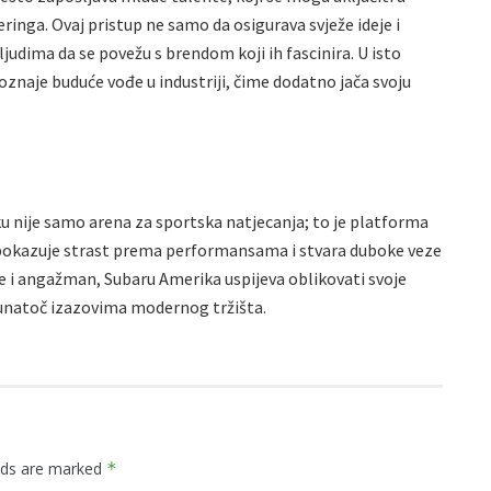
ringa. Ovaj pristup ne samo da osigurava svježe ideje i
judima da se povežu s brendom koji ih fascinira. U isto
oznaje buduće vođe u industriji, čime dodatno jača svoju
u nije samo arena za sportska natjecanja; to je platforma
 pokazuje strast prema performansama i stvara duboke veze
e i angažman, Subaru Amerika uspijeva oblikovati svoje
 unatoč izazovima modernog tržišta.
elds are marked
*