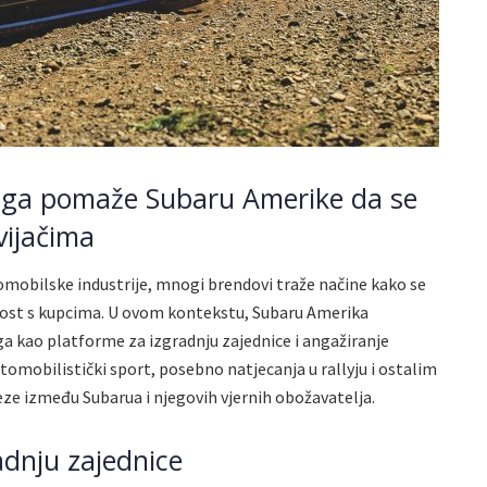
inga pomaže Subaru Amerike da se
vijačima
mobilske industrije, mnogi brendovi traže načine kako se
anost s kupcima. U ovom kontekstu, Subaru Amerika
a kao platforme za izgradnju zajednice i angažiranje
utomobilistički sport, posebno natjecanja u rallyju i ostalim
eze između Subarua i njegovih vjernih obožavatelja.
adnju zajednice