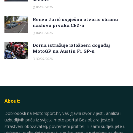
06/08/2026
Renzo Jurić uspješno otvorio obranu
naslova prvaka CEZ-a
04/08/2026
Dorna istražuje izložbeni događaj
MotoGP na Austin F1 GP-u
30/07/2026
About:
Dobrodošli na Motorsport.hr, vaš glavni izvor vijesti, analiza i
uzbudljivih priča iz svijeta motosporta! Bez obzira jeste li
strastveni obožavatelj, povremeni pratitelj ili sami sudjelujete u
utrkama, ovdje ćete pronaći sve što vam je potrebno za dozu