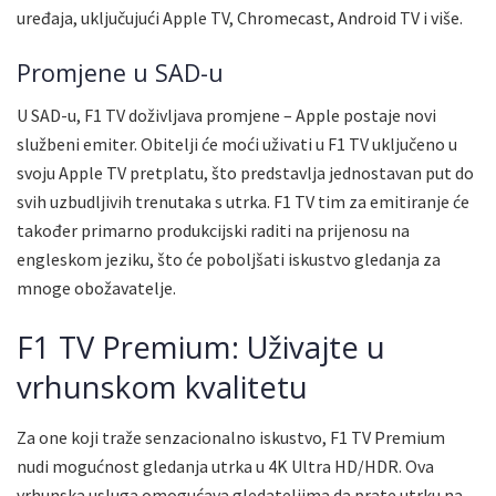
uređaja, uključujući Apple TV, Chromecast, Android TV i više.
Promjene u SAD-u
U SAD-u, F1 TV doživljava promjene – Apple postaje novi
službeni emiter. Obitelji će moći uživati u F1 TV uključeno u
svoju Apple TV pretplatu, što predstavlja jednostavan put do
svih uzbudljivih trenutaka s utrka. F1 TV tim za emitiranje će
također primarno produkcijski raditi na prijenosu na
engleskom jeziku, što će poboljšati iskustvo gledanja za
mnoge obožavatelje.
F1 TV Premium: Uživajte u
vrhunskom kvalitetu
Za one koji traže senzacionalno iskustvo, F1 TV Premium
nudi mogućnost gledanja utrka u 4K Ultra HD/HDR. Ova
vrhunska usluga omogućava gledateljima da prate utrku na