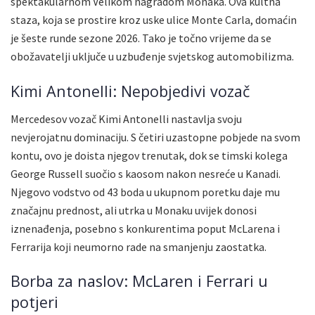
spektakularnom Velikom nagradom Monaka. Ova kultna
staza, koja se prostire kroz uske ulice Monte Carla, domaćin
je šeste runde sezone 2026. Tako je točno vrijeme da se
obožavatelji uključe u uzbuđenje svjetskog automobilizma.
Kimi Antonelli: Nepobjedivi vozač
Mercedesov vozač Kimi Antonelli nastavlja svoju
nevjerojatnu dominaciju. S četiri uzastopne pobjede na svom
kontu, ovo je doista njegov trenutak, dok se timski kolega
George Russell suočio s kaosom nakon nesreće u Kanadi.
Njegovo vodstvo od 43 boda u ukupnom poretku daje mu
značajnu prednost, ali utrka u Monaku uvijek donosi
iznenađenja, posebno s konkurentima poput McLarena i
Ferrarija koji neumorno rade na smanjenju zaostatka.
Borba za naslov: McLaren i Ferrari u
potjeri