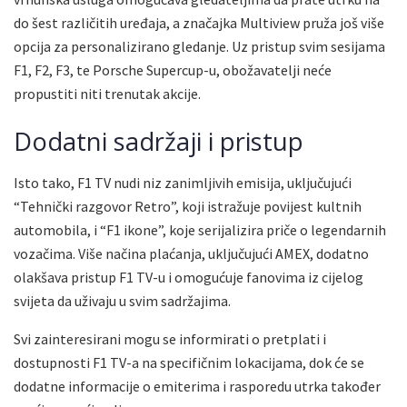
do šest različitih uređaja, a značajka Multiview pruža još više
opcija za personalizirano gledanje. Uz pristup svim sesijama
F1, F2, F3, te Porsche Supercup-u, obožavatelji neće
propustiti niti trenutak akcije.
Dodatni sadržaji i pristup
Isto tako, F1 TV nudi niz zanimljivih emisija, uključujući
“Tehnički razgovor Retro”, koji istražuje povijest kultnih
automobila, i “F1 ikone”, koje serijalizira priče o legendarnih
vozačima. Više načina plaćanja, uključujući AMEX, dodatno
olakšava pristup F1 TV-u i omogućuje fanovima iz cijelog
svijeta da uživaju u svim sadržajima.
Svi zainteresirani mogu se informirati o pretplati i
dostupnosti F1 TV-a na specifičnim lokacijama, dok će se
dodatne informacije o emiterima i rasporedu utrka također