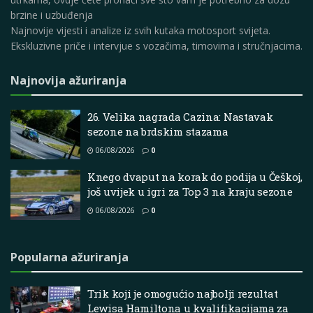
brzine i uzbuđenja
Najnovije vijesti i analize iz svih kutaka motosport svijeta.
Ekskluzivne priče i intervjue s vozačima, timovima i stručnjacima.
Najnovija ažuriranja
26. Velika nagrada Cazina: Nastavak
sezone na brdskim stazama
06/08/2026
0
Knego dvaput na korak do podija u Češkoj,
još uvijek u igri za Top 3 na kraju sezone
06/08/2026
0
Popularna ažuriranja
Trik koji je omogućio najbolji rezultat
Lewisa Hamiltona u kvalifikacijama za