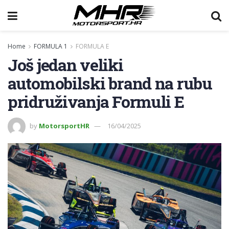
Home
FORMULA 1
FORMULA E
Još jedan veliki
automobilski brand na rubu
pridruživanja Formuli E
by
MotorsportHR
16/04/2025