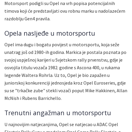
Motorsport podigli su Opel na vrh popisa potencijalnih
timova koji će predstavljati ovu robnu marku u nadolazećem
razdoblju Gen4 pravila.
Opela nasljeđe u motorsportu
Opel ima dugu i bogatu povijest u motorsportu, koja seže
unatrag još od 1980-ih godina. Markica je postala poznata po
svojoj uspješnoj karijeri u Svjetskom rally prvenstvu, gdje je
osvojila titulu vozača 1982. godine s Ascona 400, u rukama
legende Waltera Rohrla. Uz to, Opel je bio zapažen u
juniorskoj konkurenciji jednosjeda kroz Opel Euroseries, gdje
su se "trkačke zube" stekli vozači poput Mike Hakkinen, Allan
McNish i Rubens Barrichello.
Trenutni angažman u motorsportu
U najnovijim natjecanjima, Opel se natjecao u ADAC Opel
Electric Rally Cupu s modelom Opel Corsa Rally Electric, a