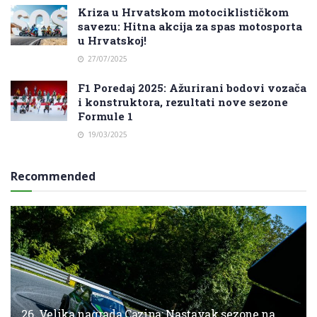
Kriza u Hrvatskom motociklističkom
savezu: Hitna akcija za spas motosporta
u Hrvatskoj!
27/07/2025
F1 Poredaj 2025: Ažurirani bodovi vozača
i konstruktora, rezultati nove sezone
Formule 1
19/03/2025
Recommended
26. Velika nagrada Cazina: Nastavak sezone na