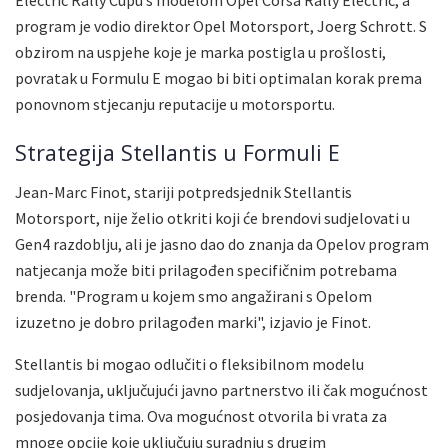
program je vodio direktor Opel Motorsport, Joerg Schrott. S
obzirom na uspjehe koje je marka postigla u prošlosti,
povratak u Formulu E mogao bi biti optimalan korak prema
ponovnom stjecanju reputacije u motorsportu.
Strategija Stellantis u Formuli E
Jean-Marc Finot, stariji potpredsjednik Stellantis
Motorsport, nije želio otkriti koji će brendovi sudjelovati u
Gen4 razdoblju, ali je jasno dao do znanja da Opelov program
natjecanja može biti prilagođen specifičnim potrebama
brenda. "Program u kojem smo angažirani s Opelom
izuzetno je dobro prilagođen marki", izjavio je Finot.
Stellantis bi mogao odlučiti o fleksibilnom modelu
sudjelovanja, uključujući javno partnerstvo ili čak mogućnost
posjedovanja tima. Ova mogućnost otvorila bi vrata za
mnoge opcije koje uključuju suradnju s drugim