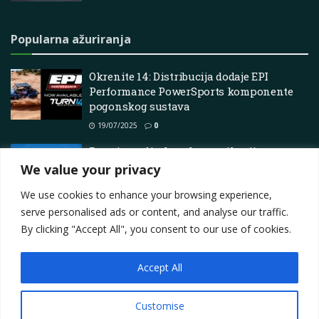
Popularna ažuriranja
Okrenite 14: Distribucija dodaje EPI
Performance PowerSports komponente
pogonskog sustava
19/07/2025
0
Preminuo direktor komunikacija
Hendrick Motorsports, tim najavljuje
We value your privacy
13/04/2025
0
We use cookies to enhance your browsing experience,
serve personalised ads or content, and analyse our traffic.
By clicking "Accept All", you consent to our use of cookies.
Accept All
Impressum
About
Contact
Join Us
Privacy Policy
Terms
Marketing i oglašavanje
Customise