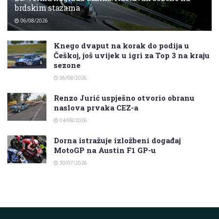
brdskim stazama
06/08/2026
Knego dvaput na korak do podija u
Češkoj, još uvijek u igri za Top 3 na kraju
sezone
06/08/2026
Renzo Jurić uspješno otvorio obranu
naslova prvaka CEZ-a
04/08/2026
Dorna istražuje izložbeni događaj
MotoGP na Austin F1 GP-u
30/07/2026