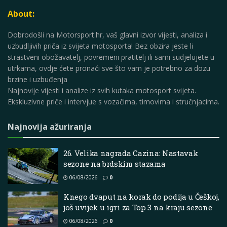
About:
Dobrodošli na Motorsport.hr, vaš glavni izvor vijesti, analiza i
uzbudljivih priča iz svijeta motosporta! Bez obzira jeste li
strastveni obožavatelj, povremeni pratitelj ili sami sudjelujete u
utrkama, ovdje ćete pronaći sve što vam je potrebno za dozu
brzine i uzbuđenja
Najnovije vijesti i analize iz svih kutaka motosport svijeta.
Ekskluzivne priče i intervjue s vozačima, timovima i stručnjacima.
Najnovija ažuriranja
26. Velika nagrada Cazina: Nastavak
sezone na brdskim stazama
06/08/2026
0
Knego dvaput na korak do podija u Češkoj,
još uvijek u igri za Top 3 na kraju sezone
06/08/2026
0