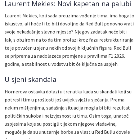
Laurent Mekies: Novi kapetan na palubi
Laurent Mekies, koji sada preuzima vođenje tima, ima bogato
iskustvo, ali hoće li to biti dovoljno da Red Bull ponovno vrati
svoje nekadašnje slavno mjesto? Njegov zadatak neće biti
lak, s obzirom na to da tim prolazi kroz fazu restrukturiranja
te je povučen u sjenu nekih od svojih ključnih figura. Red Bull
se priprema za nadolazeće promjene u pravilima F1 2026.
godine, a stabilnost u vodstvu bit će ključna za uspjeh.
U sjeni skandala
Hornerova ostavka dolazi u trenutku kada su skandali koji su
potresli tim u prošlosti još uvijek svježi u sjećanju. Prema
nekim mišljenjima, sadašnja situacija mogla bi biti rezultat
političkih sukoba i neizvjesnosti u timu. Osim toga, unatoč
uspjesima koje su postigli tijekom njegove vladavine,
moguće je da su unutarnje borbe za vlast u Red Bullu dovele