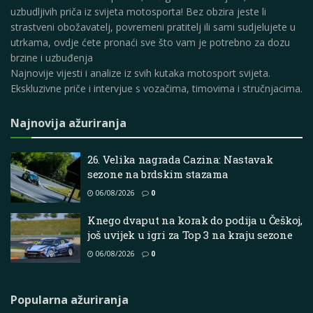
uzbudljivih priča iz svijeta motosporta! Bez obzira jeste li
strastveni obožavatelj, povremeni pratitelj ili sami sudjelujete u
utrkama, ovdje ćete pronaći sve što vam je potrebno za dozu
brzine i uzbuđenja
Najnovije vijesti i analize iz svih kutaka motosport svijeta.
Ekskluzivne priče i intervjue s vozačima, timovima i stručnjacima.
Najnovija ažuriranja
26. Velika nagrada Cazina: Nastavak
sezone na brdskim stazama
06/08/2026
0
Knego dvaput na korak do podija u Češkoj,
još uvijek u igri za Top 3 na kraju sezone
06/08/2026
0
Popularna ažuriranja