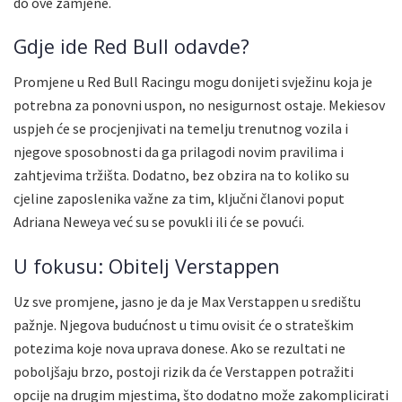
do ove zamjene.
Gdje ide Red Bull odavde?
Promjene u Red Bull Racingu mogu donijeti svježinu koja je
potrebna za ponovni uspon, no nesigurnost ostaje. Mekiesov
uspjeh će se procjenjivati na temelju trenutnog vozila i
njegove sposobnosti da ga prilagodi novim pravilima i
zahtjevima tržišta. Dodatno, bez obzira na to koliko su
cjeline zaposlenika važne za tim, ključni članovi poput
Adriana Neweya već su se povukli ili će se povući.
U fokusu: Obitelj Verstappen
Uz sve promjene, jasno je da je Max Verstappen u središtu
pažnje. Njegova budućnost u timu ovisit će o strateškim
potezima koje nova uprava donese. Ako se rezultati ne
poboljšaju brzo, postoji rizik da će Verstappen potražiti
opcije na drugim mjestima, što dodatno može zakomplicirati