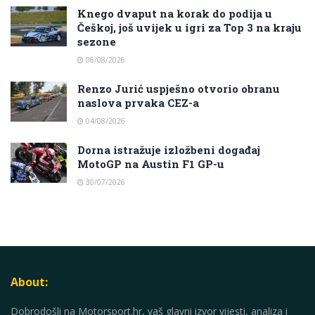
Knego dvaput na korak do podija u
Češkoj, još uvijek u igri za Top 3 na kraju
sezone
06/08/2026
Renzo Jurić uspješno otvorio obranu
naslova prvaka CEZ-a
04/08/2026
Dorna istražuje izložbeni događaj
MotoGP na Austin F1 GP-u
30/07/2026
About:
Dobrodošli na Motorsport.hr, vaš glavni izvor vijesti, analiza i