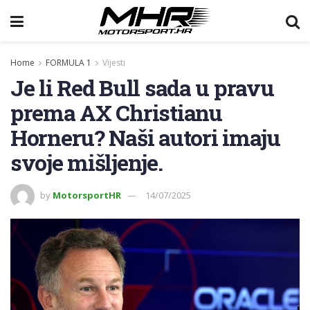
Home
FORMULA 1
Vijesti
Je li Red Bull sada u pravu
prema AX Christianu
Horneru? Naši autori imaju
svoje mišljenje.
by
MotorsportHR
14/07/2025