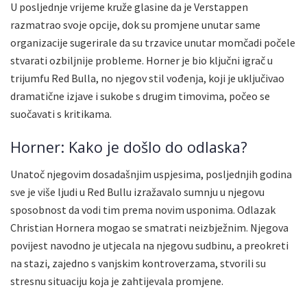
U posljednje vrijeme kruže glasine da je Verstappen
razmatrao svoje opcije, dok su promjene unutar same
organizacije sugerirale da su trzavice unutar momčadi počele
stvarati ozbiljnije probleme. Horner je bio ključni igrač u
trijumfu Red Bulla, no njegov stil vođenja, koji je uključivao
dramatične izjave i sukobe s drugim timovima, počeo se
suočavati s kritikama.
Horner: Kako je došlo do odlaska?
Unatoč njegovim dosadašnjim uspjesima, posljednjih godina
sve je više ljudi u Red Bullu izražavalo sumnju u njegovu
sposobnost da vodi tim prema novim usponima. Odlazak
Christian Hornera mogao se smatrati neizbježnim. Njegova
povijest navodno je utjecala na njegovu sudbinu, a preokreti
na stazi, zajedno s vanjskim kontroverzama, stvorili su
stresnu situaciju koja je zahtijevala promjene.