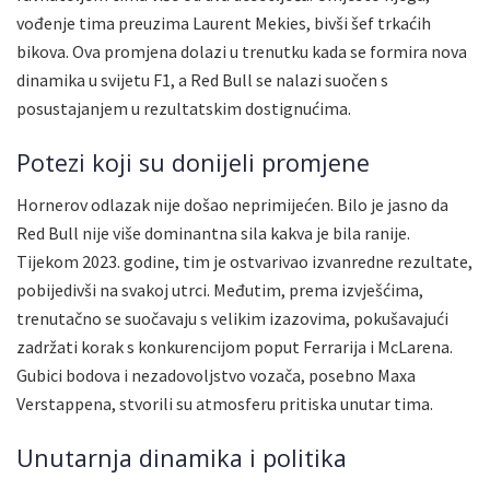
vođenje tima preuzima Laurent Mekies, bivši šef trkaćih
bikova. Ova promjena dolazi u trenutku kada se formira nova
dinamika u svijetu F1, a Red Bull se nalazi suočen s
posustajanjem u rezultatskim dostignućima.
Potezi koji su donijeli promjene
Hornerov odlazak nije došao neprimijećen. Bilo je jasno da
Red Bull nije više dominantna sila kakva je bila ranije.
Tijekom 2023. godine, tim je ostvarivao izvanredne rezultate,
pobijedivši na svakoj utrci. Međutim, prema izvješćima,
trenutačno se suočavaju s velikim izazovima, pokušavajući
zadržati korak s konkurencijom poput Ferrarija i McLarena.
Gubici bodova i nezadovoljstvo vozača, posebno Maxa
Verstappena, stvorili su atmosferu pritiska unutar tima.
Unutarnja dinamika i politika