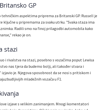
 Britansko GP
o tehničkim aspektima priprema za Britanski GP. Russell je
ze ključne u pripremama za svaku utrku. "Svaka staza ima
e iznimka. Radili smo na finoj prilagodbi automobila kako
anse," rekao je on.
a stazi
uo i rivalstva na stazi, posebno s vozačima poput Lewisa
tvo nas tjera da budemo bolji, ali također stvara i
izjavio je. Njegova sposobnost da se nosi s pritiskom i
ajuzbudljivijih mladežnih vozača u F1.
kivanja
ellove izjave s velikim zanimanjem. Mnogi komentatori