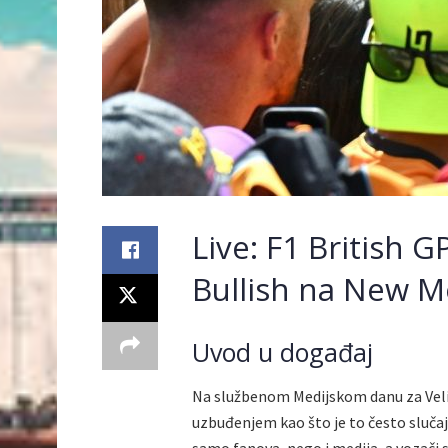
Live: F1 British 
Bullish na New M
Uvod u događaj
Na službenom Medijskom danu za Velik
uzbuđenjem kao što je to često sluča
samo fanova, nego i medija, a vozači s