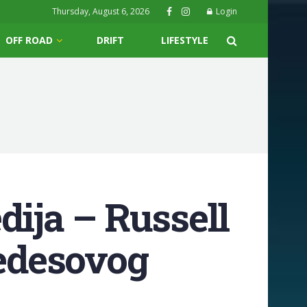
Thursday, August 6, 2026
Login
OFF ROAD
DRIFT
LIFESTYLE
dija – Russell
edesovog