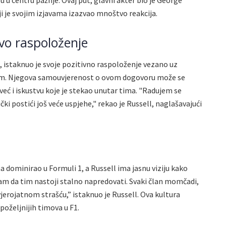
i je svojim izjavama izazvao mnoštvo reakcija.
vo raspoloženje
, istaknuo je svoje pozitivno raspoloženje vezano uz
som. Njegova samouvjerenost o ovom dogovoru može se
već i iskustvu koje je stekao unutar tima. "Radujem se
ki postići još veće uspjehe," rekao je Russell, naglašavajući
a dominirao u Formuli 1, a Russell ima jasnu viziju kako
am da tim nastoji stalno napredovati. Svaki član momčadi,
jerojatnom strašću,” istaknuo je Russell. Ova kultura
poželjnijih timova u F1.