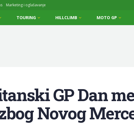
ms
Marketing i oglašavanje
TOURING
HILLCLIMB
MOTO GP
ritanski GP Dan me
 zbog Novog Merc