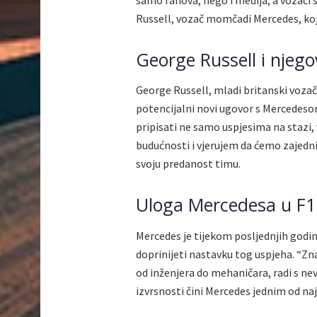
Russell, vozač momčadi Mercedes, koj
George Russell i njego
George Russell, mladi britanski vozač
potencijalni novi ugovor s Mercede
pripisati ne samo uspjesima na stazi, 
budućnosti i vjerujem da ćemo zajednič
svoju predanost timu.
Uloga Mercedesa u F1
Mercedes je tijekom posljednjih godin
doprinijeti nastavku tog uspjeha. “Zn
od inženjera do mehaničara, radi s nev
izvrsnosti čini Mercedes jednim od naj