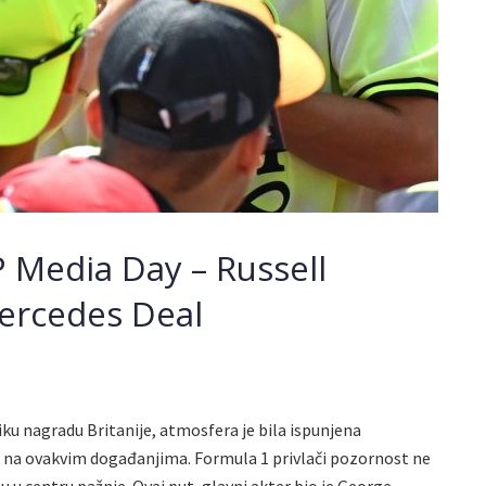
GP Media Day – Russell
ercedes Deal
u nagradu Britanije, atmosfera je bila ispunjena
j na ovakvim događanjima. Formula 1 privlači pozornost ne
u u centru pažnje. Ovaj put, glavni akter bio je George