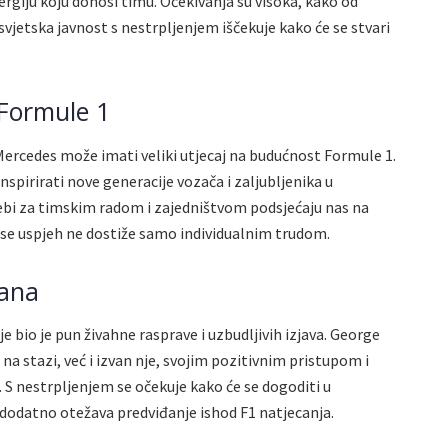
nergiju koju donosi timu. Očekivanja su visoka, kako od
 svjetska javnost s nestrpljenjem iščekuje kako će se stvari
 Formule 1
Mercedes može imati veliki utjecaj na budućnost Formule 1.
spirirati nove generacije vozača i zaljubljenika u
ebi za timskim radom i zajedništvom podsjećaju nas na
 se uspjeh ne dostiže samo individualnim trudom.
dana
e bio je pun živahne rasprave i uzbudljivih izjava. George
na stazi, već i izvan nje, svojim pozitivnim pristupom i
S nestrpljenjem se očekuje kako će se dogoditi u
 dodatno otežava predviđanje ishod F1 natjecanja.