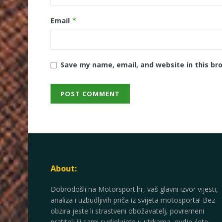
Email
*
Save my name, email, and website in this br
About:
Dobrodošli na Motorsport.hr, vaš glavni izvor vijesti,
analiza i uzbudljivih priča iz svijeta motosporta! Bez
obzira jeste li strastveni obožavatelj, povremeni
pratitelj ili sami sudjelujete u utrkama, ovdje ćete