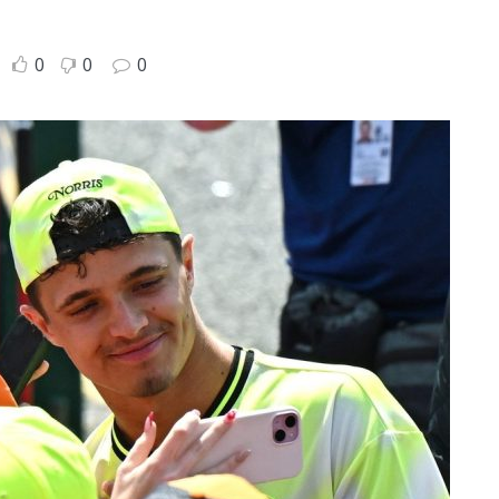
0
0
0