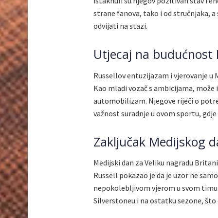
istaknuli su njegov pozitivan stav i e
strane fanova, tako i od stručnjaka, a
odvijati na stazi.
Utjecaj na budućnost
Russellov entuzijazam i vjerovanje u 
Kao mladi vozač s ambicijama, može in
automobilizam. Njegove riječi o potr
važnost suradnje u ovom sportu, gdje
Zaključak Medijskog 
Medijski dan za Veliku nagradu Britanij
Russell pokazao je da je uzor ne samo 
nepokolebljivom vjerom u svom timu. 
Silverstoneu i na ostatku sezone, što