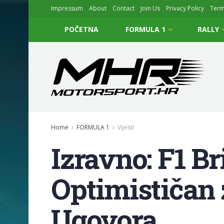
Impressum
About
Contact
Join Us
Privacy Policy
Ter
POČETNA
FORMULA 1
RALLY
Home
FORMULA 1
Vijesti
Izravno: F1 B
Optimističan
Ugovora