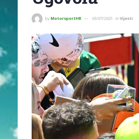
by
MotorsportHR
03/07/2025
in
Vijesti