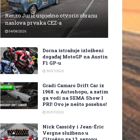
Renzo Jurić uspješno otvorio obranu
naslova prvaka CEZ-a
04/08/2026
Dorna istražuje izložbeni
događaj MotoGP na Austin
F1 GP-u
30/07/2026
Gradi Camaro Drift Car iz
1968. u Autoshopu, a zatim
ga vodi na SEMA Show I
PRI! Ovo je nešto posebno!
30/07/2026
Nick Cassidy i Jean-Éric
Vergne službeno u
Citroënu za 13. sezonu