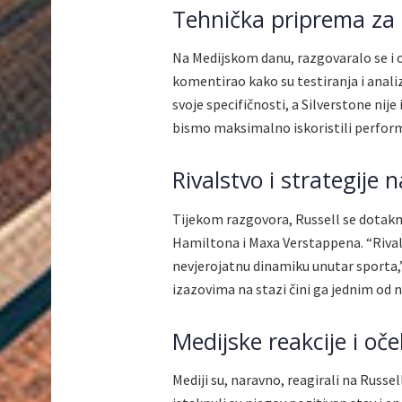
Tehnička priprema za
Na Medijskom danu, razgovaralo se i 
komentirao kako su testiranja i anali
svoje specifičnosti, a Silverstone nij
bismo maksimalno iskoristili perform
Rivalstvo i strategije n
Tijekom razgovora, Russell se dotakn
Hamiltona i Maxa Verstappena. “Rivals
nevjerojatnu dinamiku unutar sporta,” 
izazovima na stazi čini ga jednim od n
Medijske reakcije i oče
Mediji su, naravno, reagirali na Russ