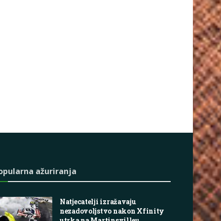
opularna ažuriranja
Natjecatelji izražavaju
nezadovoljstvo nakon Xfinity
utrka na Martinsvilleu