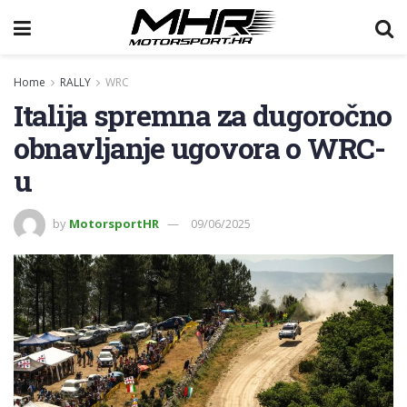
Home
RALLY
WRC
Italija spremna za dugoročno
obnavljanje ugovora o WRC-
u
by
MotorsportHR
09/06/2025