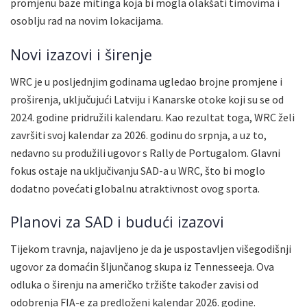
promjenu baze mitinga koja bi mogla olakšati timovima i
osoblju rad na novim lokacijama.
Novi izazovi i širenje
WRC je u posljednjim godinama ugledao brojne promjene i
proširenja, uključujući Latviju i Kanarske otoke koji su se od
2024. godine pridružili kalendaru. Kao rezultat toga, WRC želi
završiti svoj kalendar za 2026. godinu do srpnja, a uz to,
nedavno su produžili ugovor s Rally de Portugalom. Glavni
fokus ostaje na uključivanju SAD-a u WRC, što bi moglo
dodatno povećati globalnu atraktivnost ovog sporta.
Planovi za SAD i budući izazovi
Tijekom travnja, najavljeno je da je uspostavljen višegodišnji
ugovor za domaćin šljunčanog skupa iz Tennesseeja. Ova
odluka o širenju na američko tržište također zavisi od
odobrenja FIA-e za predloženi kalendar 2026. godine.