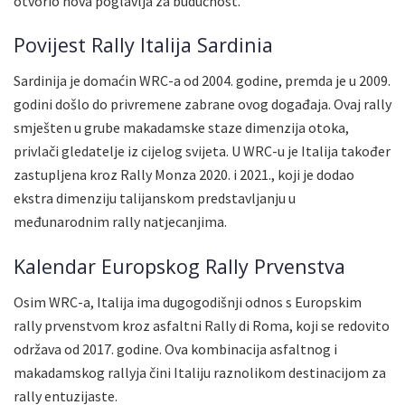
otvorio nova poglavlja za budućnost.
Povijest Rally Italija Sardinia
Sardinija je domaćin WRC-a od 2004. godine, premda je u 2009.
godini došlo do privremene zabrane ovog događaja. Ovaj rally
smješten u grube makadamske staze dimenzija otoka,
privlači gledatelje iz cijelog svijeta. U WRC-u je Italija također
zastupljena kroz Rally Monza 2020. i 2021., koji je dodao
ekstra dimenziju talijanskom predstavljanju u
međunarodnim rally natjecanjima.
Kalendar Europskog Rally Prvenstva
Osim WRC-a, Italija ima dugogodišnji odnos s Europskim
rally prvenstvom kroz asfaltni Rally di Roma, koji se redovito
održava od 2017. godine. Ova kombinacija asfaltnog i
makadamskog rallyja čini Italiju raznolikom destinacijom za
rally entuzijaste.