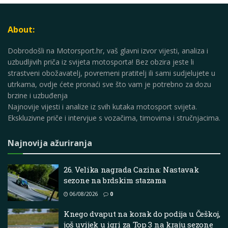
About:
Dobrodošli na Motorsport.hr, vaš glavni izvor vijesti, analiza i
uzbudljivih priča iz svijeta motosporta! Bez obzira jeste li
strastveni obožavatelj, povremeni pratitelj ili sami sudjelujete u
utrkama, ovdje ćete pronaći sve što vam je potrebno za dozu
brzine i uzbuđenja
Najnovije vijesti i analize iz svih kutaka motosport svijeta.
Ekskluzivne priče i intervjue s vozačima, timovima i stručnjacima.
Najnovija ažuriranja
26. Velika nagrada Cazina: Nastavak
sezone na brdskim stazama
06/08/2026
0
Knego dvaput na korak do podija u Češkoj,
još uvijek u igri za Top 3 na kraju sezone