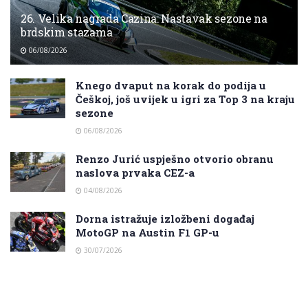
26. Velika nagrada Cazina: Nastavak sezone na
brdskim stazama
06/08/2026
Knego dvaput na korak do podija u
Češkoj, još uvijek u igri za Top 3 na kraju
sezone
06/08/2026
Renzo Jurić uspješno otvorio obranu
naslova prvaka CEZ-a
04/08/2026
Dorna istražuje izložbeni događaj
MotoGP na Austin F1 GP-u
30/07/2026