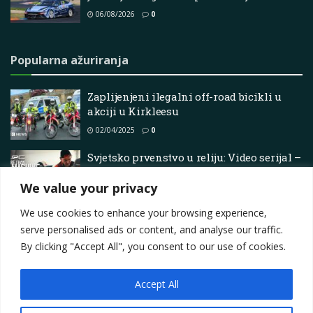
06/08/2026
0
Popularna ažuriranja
Zaplijenjeni ilegalni off-road bicikli u
akciji u Kirkleesu
02/04/2025
0
Svjetsko prvenstvo u reliju: Video serijal –
Više od stroja, 2. sezona, 2. epizoda – Borba
We value your privacy
u švedskom snijegu!
17/12/2025
0
We use cookies to enhance your browsing experience,
serve personalised ads or content, and analyse our traffic.
By clicking "Accept All", you consent to our use of cookies.
Accept All
Impressum
About
Contact
Join Us
Privacy Policy
Terms
Marketing i oglašavanje