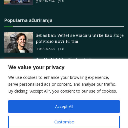
06/08/2026
0
Popularna ažuriranja
Sebastian Vettel se vraća u utrke kao što je
potvrdio novi F1 tim
08/03/2025
0
Graditeljski čavli plutajući porast
We value your privacy
26/06/2026
0
We use cookies to enhance your browsing experience,
serve personalised ads or content, and analyse our traffic.
By clicking "Accept All", you consent to our use of cookies.
Accept All
Impressum
About
Contact
Join Us
Privacy Policy
Terms
Marketing i oglašavanje
Customise