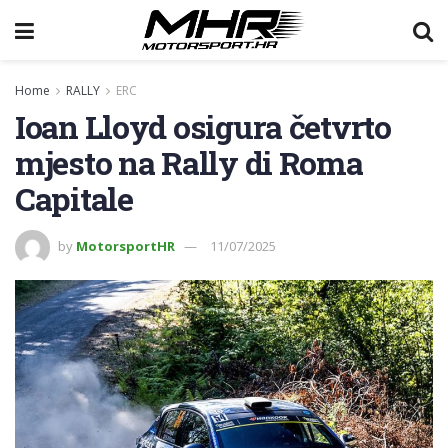
Home
RALLY
ERC
Ioan Lloyd osigura četvrto
mjesto na Rally di Roma
Capitale
by
MotorsportHR
11/07/2025