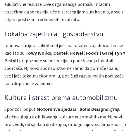
edukativne resurse. Ove organizacije pomažu mladim
vozačima da se razviju, uče o strategijama utrkivanja, a sve s
ciljem postizanja vrhunskih rezultata.
Lokalna zajednica i gospodarstvo
Ioanova karijera također utječe na lokalnu zajednicu. Tvrtke
kao što su
Towy Works
,
Castell Howell Foods
i
Garej Tyn Y
Pistyll
prepoznale su potencijal u podržavanju lokalnih
sportaša. Njihovo sponzorstvo ne samo da pomaže Ioanu,
već i jača lokalnu ekonomiju, potičući razvoj malih poduzeća
koja doprinose zajednici.
Kultura i strast prema automobilizmu
Sponzori poput
Motordrive sjedala
i
Solid Designs
igraju
ključnu ulogu u oblikovanju kulture automobilizma. Njihovi
proizvodi, od sjedala do dizajna, omogućuju vozačima kao što