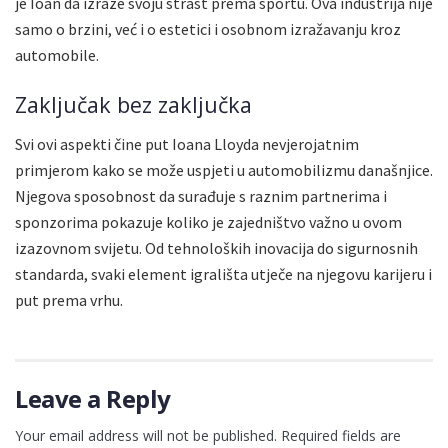
je Ioan da izraze svoju strast prema sportu. Ova industrija nije
samo o brzini, već i o estetici i osobnom izražavanju kroz
automobile.
Zaključak bez zaključka
Svi ovi aspekti čine put Ioana Lloyda nevjerojatnim
primjerom kako se može uspjeti u automobilizmu današnjice.
Njegova sposobnost da surađuje s raznim partnerima i
sponzorima pokazuje koliko je zajedništvo važno u ovom
izazovnom svijetu. Od tehnoloških inovacija do sigurnosnih
standarda, svaki element igrališta utječe na njegovu karijeru i
put prema vrhu.
Leave a Reply
Your email address will not be published.
Required fields are