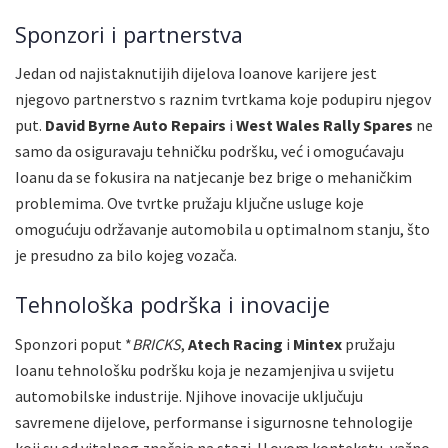
Sponzori i partnerstva
Jedan od najistaknutijih dijelova Ioanove karijere jest
njegovo partnerstvo s raznim tvrtkama koje podupiru njegov
put.
David Byrne Auto Repairs
i
West Wales Rally Spares
ne
samo da osiguravaju tehničku podršku, već i omogućavaju
Ioanu da se fokusira na natjecanje bez brige o mehaničkim
problemima. Ove tvrtke pružaju ključne usluge koje
omogućuju održavanje automobila u optimalnom stanju, što
je presudno za bilo kojeg vozača.
Tehnološka podrška i inovacije
Sponzori poput *
BRICKS
,
Atech Racing
i
Mintex
pružaju
Ioanu tehnološku podršku koja je nezamjenjiva u svijetu
automobilske industrije. Njihove inovacije uključuju
savremene dijelove, performanse i sigurnosne tehnologije
koji su od vitalnog značaja na stazi. U ovom kontekstu, važno