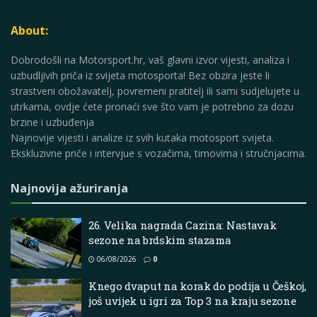
About:
Dobrodošli na Motorsport.hr, vaš glavni izvor vijesti, analiza i
uzbudljivih priča iz svijeta motosporta! Bez obzira jeste li
strastveni obožavatelj, povremeni pratitelj ili sami sudjelujete u
utrkama, ovdje ćete pronaći sve što vam je potrebno za dozu
brzine i uzbuđenja
Najnovije vijesti i analize iz svih kutaka motosport svijeta.
Ekskluzivne priče i intervjue s vozačima, timovima i stručnjacima.
Najnovija ažuriranja
26. Velika nagrada Cazina: Nastavak
sezone na brdskim stazama
06/08/2026
0
Knego dvaput na korak do podija u Češkoj,
još uvijek u igri za Top 3 na kraju sezone