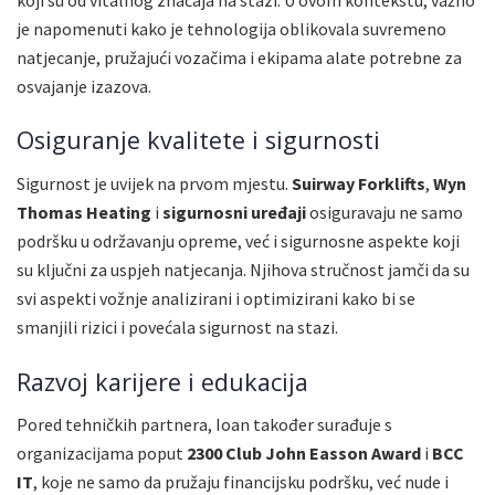
je napomenuti kako je tehnologija oblikovala suvremeno
natjecanje, pružajući vozačima i ekipama alate potrebne za
osvajanje izazova.
Osiguranje kvalitete i sigurnosti
Sigurnost je uvijek na prvom mjestu.
Suirway Forklifts
,
Wyn
Thomas Heating
i
sigurnosni uređaji
osiguravaju ne samo
podršku u održavanju opreme, već i sigurnosne aspekte koji
su ključni za uspjeh natjecanja. Njihova stručnost jamči da su
svi aspekti vožnje analizirani i optimizirani kako bi se
smanjili rizici i povećala sigurnost na stazi.
Razvoj karijere i edukacija
Pored tehničkih partnera, Ioan također surađuje s
organizacijama poput
2300 Club John Easson Award
i
BCC
IT
, koje ne samo da pružaju financijsku podršku, već nude i