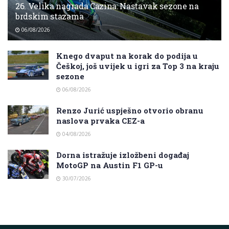
26. Velika nagrada Cazina: Nastavak sezone na
brdskim stazama
06/08/2026
Knego dvaput na korak do podija u
Češkoj, još uvijek u igri za Top 3 na kraju
sezone
06/08/2026
Renzo Jurić uspješno otvorio obranu
naslova prvaka CEZ-a
04/08/2026
Dorna istražuje izložbeni događaj
MotoGP na Austin F1 GP-u
30/07/2026