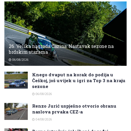
26. Velika nagrada Cazina: Nastavak sezone na
brdskim stazama
06/08/2026
Knego dvaput na korak do podija u
Češkoj, još uvijek u igri za Top 3 na kraju
sezone
06/08/2026
Renzo Jurić uspješno otvorio obranu
naslova prvaka CEZ-a
04/08/2026