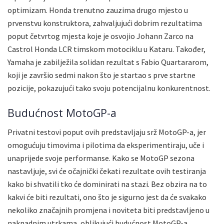
optimizam. Honda trenutno zauzima drugo mjesto u
prvenstvu konstruktora, zahvaljujući dobrim rezultatima
poput četvrtog mjesta koje je osvojio Johann Zarco na
Castrol Honda LCR timskom motociklu u Kataru. Također,
Yamaha je zabilježila solidan rezultat s Fabio Quartararom,
koji je završio sedmi nakon što je startao s prve startne
pozicije, pokazujući tako svoju potencijalnu konkurentnost.
Budućnost MotoGP-a
Privatni testovi poput ovih predstavljaju srž MotoGP-a, jer
omogućuju timovima i pilotima da eksperimentiraju, uče i
unaprijede svoje performanse. Kako se MotoGP sezona
nastavljuje, svi će očajnički čekati rezultate ovih testiranja
kako bi shvatili tko će dominirati na stazi. Bez obzira na to
kakvi će biti rezultati, ono što je sigurno jest da će svakako
nekoliko značajnih promjena i noviteta biti predstavljeno u
naknadnim utrkama, oblikujući budućnost MotoGP-a.