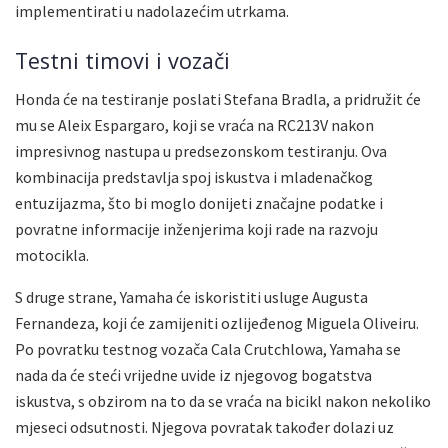
implementirati u nadolazećim utrkama.
Testni timovi i vozači
Honda će na testiranje poslati Stefana Bradla, a pridružit će
mu se Aleix Espargaro, koji se vraća na RC213V nakon
impresivnog nastupa u predsezonskom testiranju. Ova
kombinacija predstavlja spoj iskustva i mladenačkog
entuzijazma, što bi moglo donijeti značajne podatke i
povratne informacije inženjerima koji rade na razvoju
motocikla.
S druge strane, Yamaha će iskoristiti usluge Augusta
Fernandeza, koji će zamijeniti ozlijeđenog Miguela Oliveiru.
Po povratku testnog vozača Cala Crutchlowa, Yamaha se
nada da će steći vrijedne uvide iz njegovog bogatstva
iskustva, s obzirom na to da se vraća na bicikl nakon nekoliko
mjeseci odsutnosti. Njegova povratak također dolazi uz