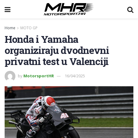
Home
MOTO GP
Honda i Yamaha
organiziraju dvodnevni
privatni test u Valenciji
by
MotorsportHR
16/04/2025