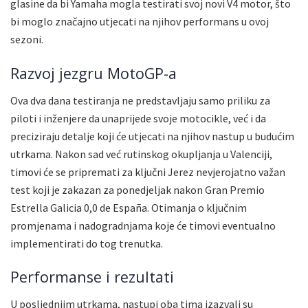
glasine da bi Yamaha mogla testirati svoj novi V4 motor, što
bi moglo značajno utjecati na njihov performans u ovoj
sezoni.
Razvoj jezgru MotoGP-a
Ova dva dana testiranja ne predstavljaju samo priliku za
piloti i inženjere da unaprijede svoje motocikle, već i da
preciziraju detalje koji će utjecati na njihov nastup u budućim
utrkama. Nakon sad već rutinskog okupljanja u Valenciji,
timovi će se pripremati za ključni Jerez nevjerojatno važan
test koji je zakazan za ponedjeljak nakon Gran Premio
Estrella Galicia 0,0 de España. Otimanja o ključnim
promjenama i nadogradnjama koje će timovi eventualno
implementirati do tog trenutka.
Performanse i rezultati
U posljednjim utrkama, nastupi oba tima izazvali su