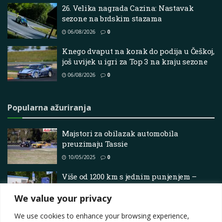
26. Velika nagrada Cazina: Nastavak
sezone na brdskim stazama
06/08/2026
0
Knego dvaput na korak do podija u Češkoj,
još uvijek u igri za Top 3 na kraju sezone
06/08/2026
0
Popularna ažuriranja
Majstori za obilazak automobila
preuzimaju Tassie
10/05/2025
0
Više od 1200 km s jednim punjenjem –
Lucid Air Grand Touring postavlja
We value your privacy
svjetski Guinnessov rekord
09/07/2025
0
We use cookies to enhance your browsing experience,