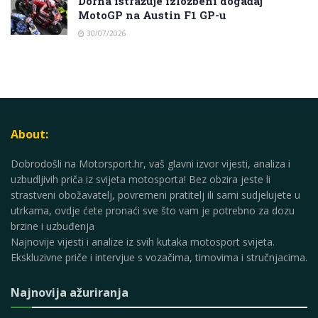
Dorna istražuje izložbeni događaj
MotoGP na Austin F1 GP-u
30/07/2026
About:
Dobrodošli na Motorsport.hr, vaš glavni izvor vijesti, analiza i
uzbudljivih priča iz svijeta motosporta! Bez obzira jeste li
strastveni obožavatelj, povremeni pratitelj ili sami sudjelujete u
utrkama, ovdje ćete pronaći sve što vam je potrebno za dozu
brzine i uzbuđenja
Najnovije vijesti i analize iz svih kutaka motosport svijeta.
Ekskluzivne priče i intervjue s vozačima, timovima i stručnjacima.
Najnovija ažuriranja