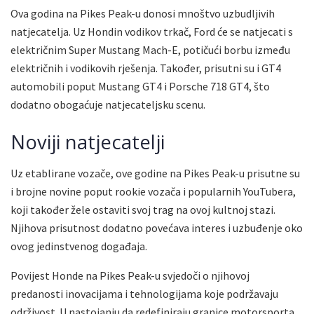
Ova godina na Pikes Peak-u donosi mnoštvo uzbudljivih
natjecatelja. Uz Hondin vodikov trkač, Ford će se natjecati s
električnim Super Mustang Mach-E, potičući borbu između
električnih i vodikovih rješenja. Također, prisutni su i GT4
automobili poput Mustang GT4 i Porsche 718 GT4, što
dodatno obogaćuje natjecateljsku scenu.
Noviji natjecatelji
Uz etablirane vozače, ove godine na Pikes Peak-u prisutne su
i brojne novine poput rookie vozača i popularnih YouTubera,
koji također žele ostaviti svoj trag na ovoj kultnoj stazi.
Njihova prisutnost dodatno povećava interes i uzbuđenje oko
ovog jedinstvenog događaja.
Povijest Honde na Pikes Peak-u svjedoči o njihovoj
predanosti inovacijama i tehnologijama koje podržavaju
održivost. U nastojanju da redefiniraju granice motorsporta,