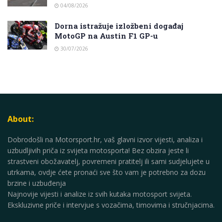
04/08/2026
Dorna istražuje izložbeni događaj
MotoGP na Austin F1 GP-u
30/07/2026
About:
Dobrodošli na Motorsport.hr, vaš glavni izvor vijesti, analiza i
uzbudljivih priča iz svijeta motosporta! Bez obzira jeste li
strastveni obožavatelj, povremeni pratitelj ili sami sudjelujete u
utrkama, ovdje ćete pronaći sve što vam je potrebno za dozu
brzine i uzbuđenja
Najnovije vijesti i analize iz svih kutaka motosport svijeta.
Ekskluzivne priče i intervjue s vozačima, timovima i stručnjacima.