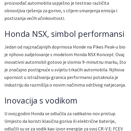
proizvođač automobila uspješno je testirao različita
obnovljiva rješenja za gorivo, s ciljem smanjenja emisija i
postizanja većih učinkovitosti.
Honda NSX, simbol performansi
Jedan od najznačajnijih doprinosa Honde na Pikes Peak-u bio
je njihovo sudjelovanje s modelom Honda NSX Koncept. Ovaj
inovativni automobil gotovo je slomio 9-minutnu marku, što
je značajno postignuće u svijetu trkaćih automobila. Njihova
upornost u istraživanju granica performansi potaknula je
industriju da razmišlja o novim načinima održivog natjecanja.
Inovacija s vodikom
U ovoj godini Honda se odlučila za radikalno nov pristup.
Umjesto da koristi klasična goriva ili električne baterije,
odlučili su se za vodik kao izvor energije za svoj CR-V E: FCEV