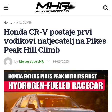
Home
HILLCLIMB
Honda CR-V postaje prvi
vodikovi natjecatelj na Pikes
Peak Hill Climb
by
MotorsportHR
14/06/2025