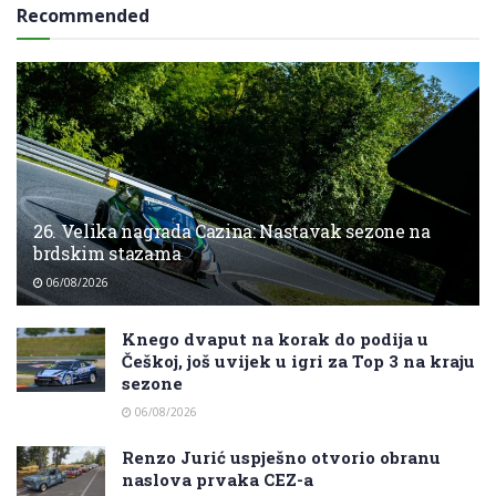
Recommended
26. Velika nagrada Cazina: Nastavak sezone na
brdskim stazama
06/08/2026
Knego dvaput na korak do podija u
Češkoj, još uvijek u igri za Top 3 na kraju
sezone
06/08/2026
Renzo Jurić uspješno otvorio obranu
naslova prvaka CEZ-a