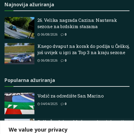
Najnovija ažuriranja
26. Velika nagrada Cazina: Nastavak
sezone na brdskim stazama
06/08/2026
0
Knego dvaput na korak do podija u Češkoj,
još uvijek u igri za Top 3 na kraju sezone
06/08/2026
0
Popularna ažuriranja
Vodič za odredište San Marino
04/04/2025
0
Rally Švedska – Međunarodna federacija
automobilizma
We value your privacy