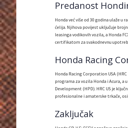
Predanost Hondi
Honda već više od 30 godina ulaže u ra
ćelija. Njihova povijest uključuje br
leasinga vodikovih vozila, a Honda FCX
certifikatom za svakodnevnu upotreb
Honda Racing Co
Honda Racing Corporation USA (HRC US
programa za vozila Honda i Acura, a 
Development (HPD). HRC US je ključni 
profesionalne i amaterske trkače, os
Zaključak