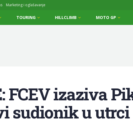
ms
Marketing i oglašavanje
TOURING
HILLCLIMB
MOTO GP
 FCEV izaziva Pik
i sudionik u utrc