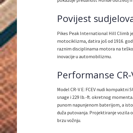
pokazuje predanost Honde održivoj mo
Povijest sudjelov
Pikes Peak International Hill Climb je 
motociklizma, datira još od 1916. godin
raznim disciplinama motora na teško
inovacije u automobilizmu.
Performanse CR-V
Model CR-V E: FCEV nudi kompaktni S
snage i 229 lb.-ft. okretnog momenta
punom napunjenom baterijom, a isto
duža putovanja. Projektiranje vozila 
brzu vožnju.