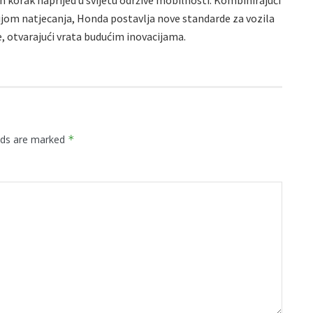
 korak naprijed u svijetu održive mobilnosti. Kombinirajući
jom natjecanja, Honda postavlja nove standarde za vozila
, otvarajući vrata budućim inovacijama.
elds are marked
*