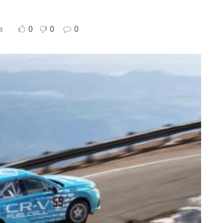
0
0
0
B