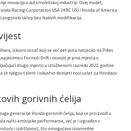
anje inovacija u automobilskoj industriji. Ovaj model,
 Honda Racing Corporation USA (HRC US) i Honda of America
 pogonski sklop bez ikakvih modifikacija.
vijest
ihara, iskusni vozač koji se već pet puta natjecao na Pikes
spjesima u Formuli Drift i osvojio je prva mjesta u
ljučujući drugo mjesto u izložbenom razredu 2022. godine.
a će njegov talent i iskustvo donijeti novi uzlet za Hondaov
ovih gorivnih ćelija
uge generacije Honda gorivnih ćelija, koji se proizvodi u
a nulti-emisijske performanse, već je i izgrađen s
stoću i izdržljivost, što omogućava izvanredne