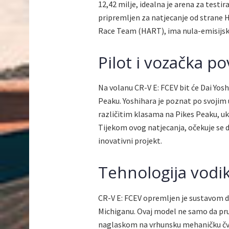
12,42 milje, idealna je arena za testir
pripremljen za natjecanje od strane
Race Team (HART), ima nula-emisijski
Pilot i vozačka po
Na volanu CR-V E: FCEV bit će Dai Yosh
Peaku. Yoshihara je poznat po svojim u
različitim klasama na Pikes Peaku, uk
Tijekom ovog natjecanja, očekuje se d
inovativni projekt.
Tehnologija vodik
CR-V E: FCEV opremljen je sustavom dr
Michiganu. Ovaj model ne samo da pruž
naglaskom na vrhunsku mehaničku čvr