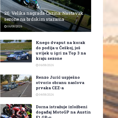
26. Velika nagrada Cazina: Nastavak
sezone na brdskim stazama
06/08/2026
Knego dvaput na korak
do podija u Češkoj, još
uvijek u igri za Top 3 na
kraju sezone
06/08/2026
Renzo Jurić uspješno
otvorio obranu naslova
prvaka CEZ-a
04/08/2026
Dorna istražuje izložbeni
događaj MotoGP na Austin
F1 GP-u