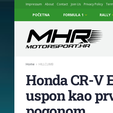
Impressum
About
Contact
Join Us
Privacy Policy
Ter
POČETNA
FORMULA 1
RALLY
Home
HILLCLIMB
Honda CR-V E:
uspon kao prv
pogonom