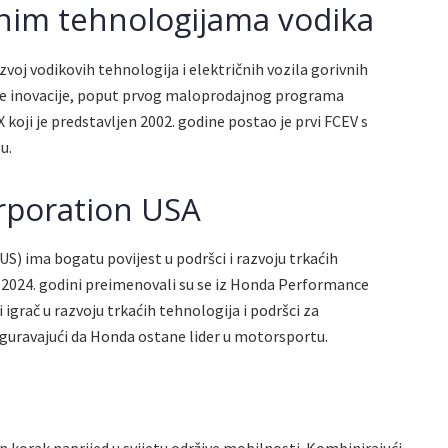
nim tehnologijama vodika
zvoj vodikovih tehnologija i električnih vozila gorivnih
ojne inovacije, poput prvog maloprodajnog programa
 koji je predstavljen 2002. godine postao je prvi FCEV s
u.
rporation USA
) ima bogatu povijest u podršci i razvoju trkaćih
u 2024. godini preimenovali su se iz Honda Performance
igrač u razvoju trkaćih tehnologija i podršci za
iguravajući da Honda ostane lider u motorsportu.