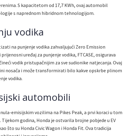
renima. S kapacitetom od 17,7 KWh, ovaj automobil
ologije s naprednom hibridnom tehnologijom.
nju vodika
tizati na punjenje vodika zahvaljujući Zero Emission
i prijenosni uređaj za punjenje vodika, FTCASE, osigurava
 čineći vodik pristupačnijim za sve sudionike natjecanja. Ovaj
mini nosača i može transformirati bilo kakve opskrbe plinom
nje vodika.
ijski automobili
 nula-emisijskim vozilima na Pikes Peak, a prvi koraci u tom
e. Tijekom godina, Honda je ostvarila brojne pobjede u EV
kao što su Honda Civic Wagon i Honda Fit. Ova tradicija