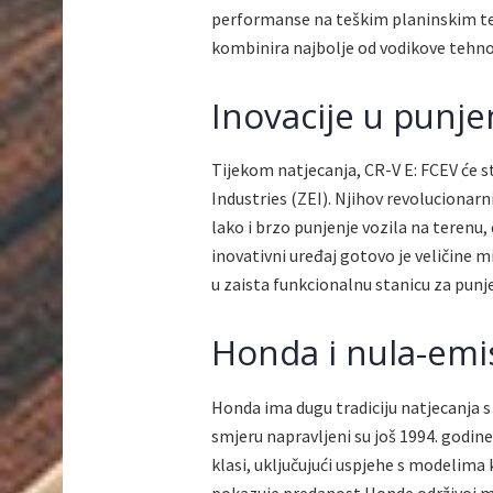
performanse na teškim planinskim te
kombinira najbolje od vodikove tehn
Inovacije u punje
Tijekom natjecanja, CR-V E: FCEV će s
Industries (ZEI). Njihov revolucionarn
lako i brzo punjenje vozila na terenu,
inovativni uređaj gotovo je veličine 
u zaista funkcionalnu stanicu za punje
Honda i nula-emis
Honda ima dugu tradiciju natjecanja s
smjeru napravljeni su još 1994. godin
klasi, uključujući uspjehe s modelima 