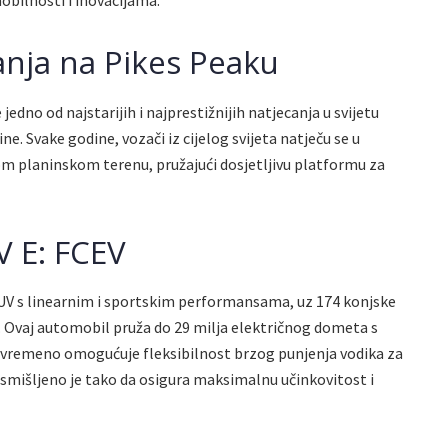
bilnosti i inovacijama.
anja na Pikes Peaku
jedno od najstarijih i najprestižnijih natjecanja u svijetu
e. Svake godine, vozači iz cijelog svijeta natječu se u
m planinskom terenu, pružajući dosjetljivu platformu za
 E: FCEV
UV s linearnim i sportskim performansama, uz 174 konjske
. Ovaj automobil pruža do 29 milja električnog dometa s
vremeno omogućuje fleksibilnost brzog punjenja vodika za
osmišljeno je tako da osigura maksimalnu učinkovitost i