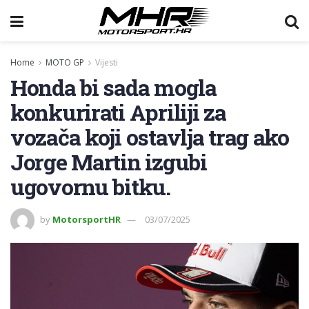
Home
MOTO GP
Vijesti
Honda bi sada mogla
konkurirati Apriliji za
vozača koji ostavlja trag ako
Jorge Martin izgubi
ugovornu bitku.
by
MotorsportHR
03/07/2025