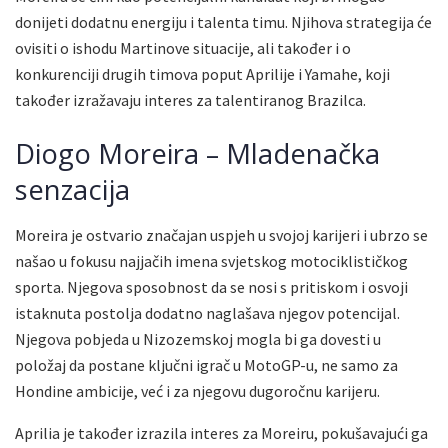
donijeti dodatnu energiju i talenta timu. Njihova strategija će
ovisiti o ishodu Martinove situacije, ali također i o
konkurenciji drugih timova poput Aprilije i Yamahe, koji
također izražavaju interes za talentiranog Brazilca.
Diogo Moreira – Mladenačka
senzacija
Moreira je ostvario značajan uspjeh u svojoj karijeri i ubrzo se
našao u fokusu najjačih imena svjetskog motociklističkog
sporta. Njegova sposobnost da se nosi s pritiskom i osvoji
istaknuta postolja dodatno naglašava njegov potencijal.
Njegova pobjeda u Nizozemskoj mogla bi ga dovesti u
položaj da postane ključni igrač u MotoGP-u, ne samo za
Hondine ambicije, već i za njegovu dugoročnu karijeru.
Aprilia je također izrazila interes za Moreiru, pokušavajući ga