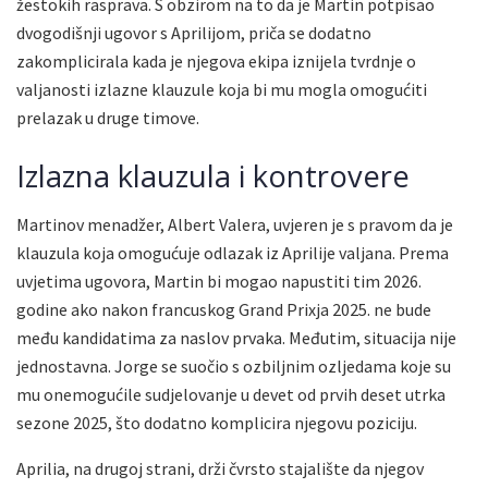
žestokih rasprava. S obzirom na to da je Martin potpisao
dvogodišnji ugovor s Aprilijom, priča se dodatno
zakomplicirala kada je njegova ekipa iznijela tvrdnje o
valjanosti izlazne klauzule koja bi mu mogla omogućiti
prelazak u druge timove.
Izlazna klauzula i kontrovere
Martinov menadžer, Albert Valera, uvjeren je s pravom da je
klauzula koja omogućuje odlazak iz Aprilije valjana. Prema
uvjetima ugovora, Martin bi mogao napustiti tim 2026.
godine ako nakon francuskog Grand Prixja 2025. ne bude
među kandidatima za naslov prvaka. Međutim, situacija nije
jednostavna. Jorge se suočio s ozbiljnim ozljedama koje su
mu onemogućile sudjelovanje u devet od prvih deset utrka
sezone 2025, što dodatno komplicira njegovu poziciju.
Aprilia, na drugoj strani, drži čvrsto stajalište da njegov