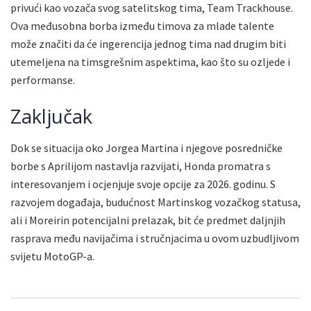
privući kao vozača svog satelitskog tima, Team Trackhouse.
Ova međusobna borba između timova za mlade talente
može značiti da će ingerencija jednog tima nad drugim biti
utemeljena na timsgrešnim aspektima, kao što su ozljede i
performanse.
Zaključak
Dok se situacija oko Jorgea Martina i njegove posredničke
borbe s Aprilijom nastavlja razvijati, Honda promatra s
interesovanjem i ocjenjuje svoje opcije za 2026. godinu. S
razvojem događaja, budućnost Martinskog vozačkog statusa,
ali i Moreirin potencijalni prelazak, bit će predmet daljnjih
rasprava među navijačima i stručnjacima u ovom uzbudljivom
svijetu MotoGP-a.