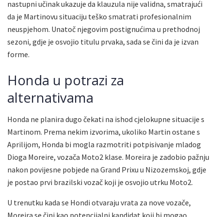
nastupni učinak ukazuje da klauzula nije validna, smatrajući
da je Martinovu situaciju teško smatrati profesionalnim
neuspjehom. Unatoč njegovim postignućima u prethodnoj
sezoni, gdje je osvojio titulu prvaka, sada se čini da je izvan
forme.
Honda u potrazi za
alternativama
Honda ne planira dugo čekati na ishod cjelokupne situacije s
Martinom. Prema nekim izvorima, ukoliko Martin ostane s
Aprilijom, Honda bi mogla razmotriti potpisivanje mladog
Dioga Moreire, vozača Moto2 klase. Moreira je zadobio pažnju
nakon povijesne pobjede na Grand Prixu u Nizozemskoj, gdje
je postao prvi brazilski vozač koji je osvojio utrku Moto2.
U trenutku kada se Hondi otvaraju vrata za nove vozače,
Moreira se čini kao potencijalni kandidat koji bi mogao