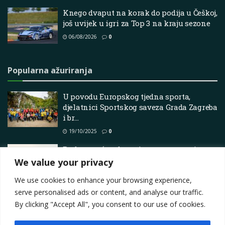
Knego dvaput na korak do podija u Češkoj,
još uvijek u igri za Top 3 na kraju sezone
06/08/2026
0
Popularna ažuriranja
U povodu Europskog tjedna sporta,
djelatnici Sportskog saveza Grada Zagreba
i br…
19/10/2025
0
Brabec vraća udarac i ponovo preuzima
vodstvo u Dakaru…
We value your privacy
07/04/2026
0
We use cookies to enhance your browsing experience,
serve personalised ads or content, and analyse our traffic.
By clicking "Accept All", you consent to our use of cookies.