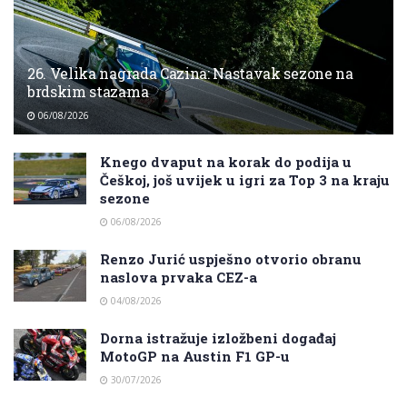
26. Velika nagrada Cazina: Nastavak sezone na
brdskim stazama
06/08/2026
Knego dvaput na korak do podija u
Češkoj, još uvijek u igri za Top 3 na kraju
sezone
06/08/2026
Renzo Jurić uspješno otvorio obranu
naslova prvaka CEZ-a
04/08/2026
Dorna istražuje izložbeni događaj
MotoGP na Austin F1 GP-u
30/07/2026