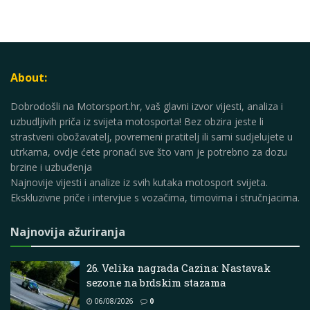
About:
Dobrodošli na Motorsport.hr, vaš glavni izvor vijesti, analiza i
uzbudljivih priča iz svijeta motosporta! Bez obzira jeste li
strastveni obožavatelj, povremeni pratitelj ili sami sudjelujete u
utrkama, ovdje ćete pronaći sve što vam je potrebno za dozu
brzine i uzbuđenja
Najnovije vijesti i analize iz svih kutaka motosport svijeta.
Ekskluzivne priče i intervjue s vozačima, timovima i stručnjacima.
Najnovija ažuriranja
26. Velika nagrada Cazina: Nastavak
sezone na brdskim stazama
06/08/2026
0