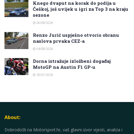
Knego dvaput na korak do podija u
Češkoj, još uvijek u igri za Top 3 na kraju
sezone
06/08/2026
Renzo Jurić uspješno otvorio obranu
naslova prvaka CEZ-a
04/08/2026
Dorna istražuje izložbeni događaj
MotoGP na Austin F1 GP-u
30/07/2026
About:
Dobrodošli na Motorsport.hr, vaš glavni izvor vijesti, analiza i