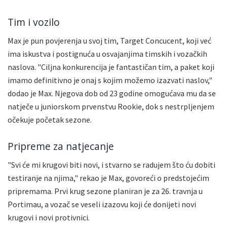
Tim i vozilo
Max je pun povjerenja u svoj tim, Target Concucent, koji već
ima iskustva i postignuća u osvajanjima timskih i vozačkih
naslova. "Ciljna konkurencija je fantastičan tim, a paket koji
imamo definitivno je onaj s kojim možemo izazvati naslov,"
dodao je Max. Njegova dob od 23 godine omogućava mu da se
natječe u juniorskom prvenstvu Rookie, dok s nestrpljenjem
očekuje početak sezone.
Pripreme za natjecanje
"Svi će mi krugovi biti novi, i stvarno se radujem što ću dobiti
testiranje na njima," rekao je Max, govoreći o predstojećim
pripremama. Prvi krug sezone planiran je za 26. travnja u
Portimau, a vozač se veseli izazovu koji će donijeti novi
krugovi i novi protivnici.