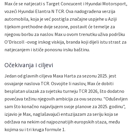
Max će se natjecati s Target Concucent i Hyundai Motorsport,
vozeći Hyundai Elantra N TCR. Ova nadograđena verzija
automobila, koja je već postigla značajne uspjehe u Aziji
tijekom prethodne dvije sezone, postavit će temelje za
njegovu borbu za naslov. Max u ovom trenutku uživa podršku
O’Driscoll -ovog irskog viskija, branda koji dijeli istu strast za
natjecanjem i ističe ponosnu irsku baštinu.
Očekivanja i ciljevi
Jedan od glavnih ciljeva Maxa Harta za sezonu 2025. jest
osvajanje naslova TCR. Osvojite li naslov, Max će dobiti
besplatan ulazak za svjetsku turneju TCR 2026, što dodatno
povećava težinu njegovih ambicija za ovu sezonu. "Oduševljen
sam što konačno najavljujem svoje planove za 2025. godinu",
izjavio je Max, naglašavajući entuzijazam za seriju koja se
održava na nekim od najpoznatijih europskih staza, među
kojima su i tri kruga formule 1.