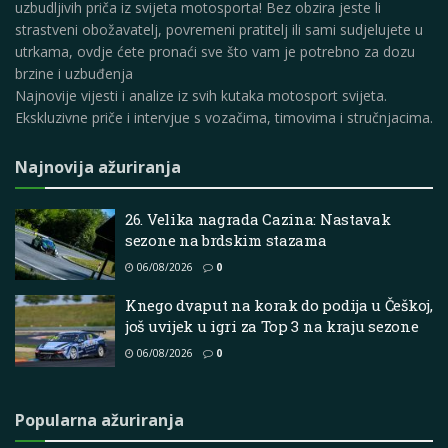
uzbudljivih priča iz svijeta motosporta! Bez obzira jeste li
strastveni obožavatelj, povremeni pratitelj ili sami sudjelujete u
utrkama, ovdje ćete pronaći sve što vam je potrebno za dozu
brzine i uzbuđenja
Najnovije vijesti i analize iz svih kutaka motosport svijeta.
Ekskluzivne priče i intervjue s vozačima, timovima i stručnjacima.
Najnovija ažuriranja
26. Velika nagrada Cazina: Nastavak
sezone na brdskim stazama
06/08/2026
0
Knego dvaput na korak do podija u Češkoj,
još uvijek u igri za Top 3 na kraju sezone
06/08/2026
0
Popularna ažuriranja