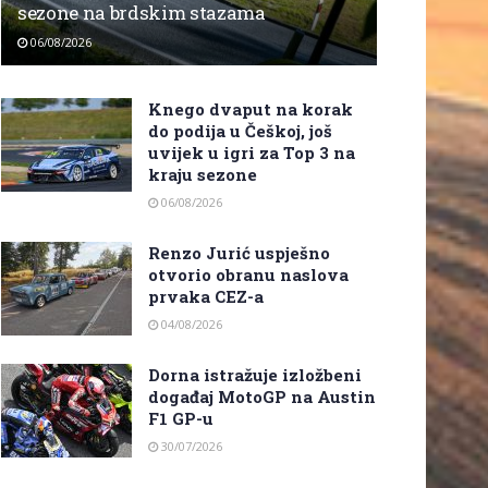
sezone na brdskim stazama
06/08/2026
Knego dvaput na korak
do podija u Češkoj, još
uvijek u igri za Top 3 na
kraju sezone
06/08/2026
Renzo Jurić uspješno
otvorio obranu naslova
prvaka CEZ-a
04/08/2026
Dorna istražuje izložbeni
događaj MotoGP na Austin
F1 GP-u
30/07/2026