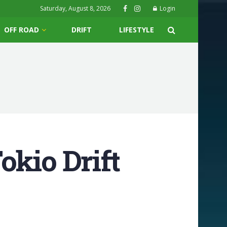
Saturday, August 8, 2026
Login
OFF ROAD
DRIFT
LIFESTYLE
okio Drift