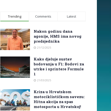
Trending
Comments
Latest
Nakon godinu dana
agonije, HMS ima novog
predsjednika
21/12/2025
Kako djeluje sustav
bodovanja u F1: Bodovi za
utrke i sprintere Formule
1
21/03/2025
Kriza u Hrvatskom
motociklističkom savezu:
Hitna akcija za spas
motosporta u Hrvatskoj!